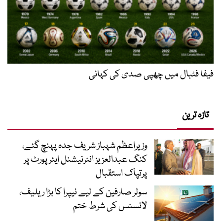
فیفا فٹبال میں چھپی صدی کی کہانی
تازہ ترین
وزیراعظم شہباز شریف جدہ پہنچ گئے،
کنگ عبدالعزیز انٹرنیشنل ایئر پورٹ پر
پرتپاک استقبال
سولر صارفین کے لیے نیپرا کا بڑا ریلیف،
لائسنس کی شرط ختم