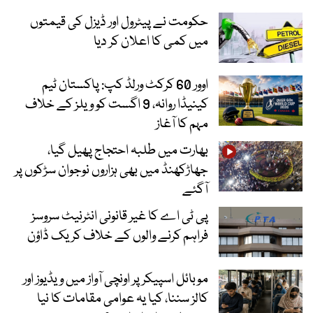
حکومت نے پیٹرول اور ڈیزل کی قیمتوں
میں کمی کا اعلان کر دیا
اوور 60 کرکٹ ورلڈ کپ: پاکستان ٹیم
کینیڈا روانہ، 9 اگست کو ویلز کے خلاف
مہم کا آغاز
بھارت میں طلبہ احتجاج پھیل گیا،
جھاڑکھنڈ میں بھی ہزاروں نوجوان سڑکوں پر
آگئے
پی ٹی اے کا غیر قانونی انٹرنیٹ سروسز
فراہم کرنے والوں کے خلاف کریک ڈاؤن
موبائل اسپیکر پر اونچی آواز میں ویڈیوز اور
کالز سننا، کیا یہ عوامی مقامات کا نیا