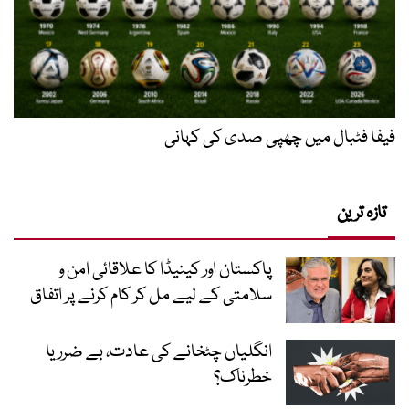
فیفا فٹبال میں چھپی صدی کی کہانی
تازہ ترین
پاکستان اور کینیڈا کا علاقائی امن و
سلامتی کے لیے مل کر کام کرنے پر اتفاق
انگلیاں چٹخانے کی عادت، بے ضرر یا
خطرناک؟