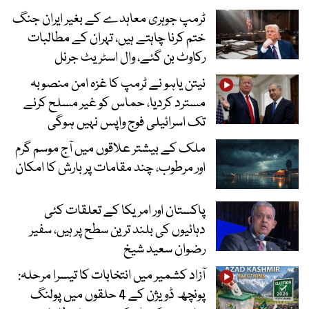
ٹرمپ جوہری معاہدے کے بغیر ایران جنگ
ختم کرنا چاہتے ہیں، تہران کے مطالبات
رکاوٹ بن گئے، وال اسٹریٹ جرنل
نیتن یاہو نے ٹرمپ کا غزہ امن منصوبہ
مسترد کردیا، حماس کو غیر مسلح کرنے
تک اسرائیلی فوج واپس نہیں ہوگی
ملک کے بیشتر علاقوں میں آج موسم گرم
اور مرطوب، چند مقامات پر بارش کا امکان
پاکستان اور امریکا کے تعلقات کئی
دہائیوں کی بلند ترین سطح پر ہیں، سفیر
رضوان سعید شیخ
آزاد کشمیر میں انتخابات کا تیسرا مرحلہ:
پونچھ ڈویژن کے 4 حلقوں میں پولنگ