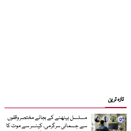
تازہ ترین
مسلسل بیٹھنے کے بجائے مختصر وقفوں
سے جسمانی سرگرمی، کینسر سے موت کا