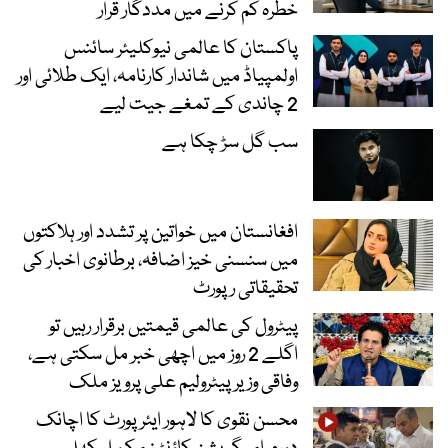
خطرہ کم کرنے میں مددگار قرار
پاکستان کا عالمی نیوکلیئر سائنس
اولمپیاڈ میں شاندار کارنامہ، ایک طلائی اور
2 چاندی کے تمغے جیت لیے
سب گل سڑ چکا ہے
افغانستان میں خواتین پر تشدد اور ہلاکتوں
میں سنسنی خیز اضافہ، برطانوی اخبار کی
تحقیقاتی رپورٹ
پیٹرول کی عالمی قیمتیں برقرار رہیں تو
اگلے 2 روز میں اچھی خبر مل سکتی ہے،
وفاقی وزیر پیٹرولیم علی پرویز ملک
محسن نقوی کا لاہور ایئرپورٹ کا اچانک