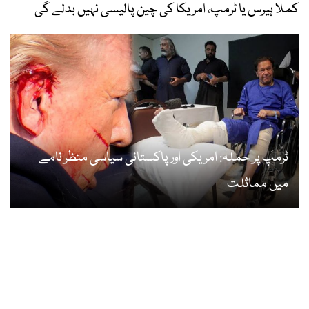
کملا ہیرس یا ٹرمپ، امریکا کی چین پالیسی نہیں بدلے گی
ٹرمپ پر حملہ: امریکی اور پاکستانی سیاسی منظر نامے
میں مماثلت