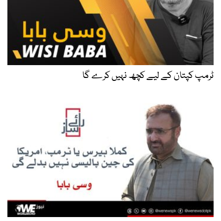
ٹرمپ کپتان کے لیے کچھ نہیں کرے گا