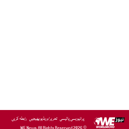
پرائیویسی پالیسی
تحریر/ویڈیو بھیجیں
رابطہ کریں
© 2026 WE News. All Rights Reserved