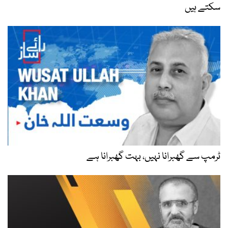
سکتے ہیں
ٹرمپ سے گھبرانا نہیں، بہت گھبرانا ہے