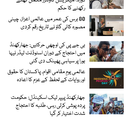
دورہ، امیگریشن کاؤنٹرز مکمل کھلے
رکھنے کا حکم
80 برس کی عمر میں عالمی اعزاز، چینی
مصورہ کائی گاؤ نے تاریخ رقم کردی
بی جے پی کی اوچھی حرکتیں: جھارکھنڈ
میں احتجاج کے دوران اسٹوڈنٹ لیڈر نیہا
بورا پر سیاہی پھینک دی گئی
عالمی یومِ مقامی اقوام، پاکستان کا حقوق
اور روایات کے تحفظ کے عزم کا اعادہ
جھارکھنڈ پیپر لیک اسکینڈل: حکومت
پردہ پوشی کرتی رہی، طلبہ کا احتجاج
شدت اختیار کر گیا