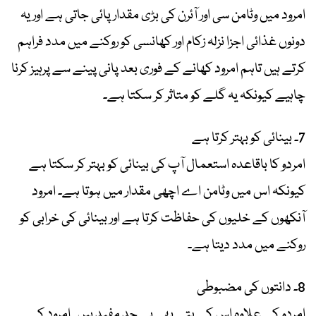
امرود میں وٹامن سی اور آئرن کی بڑی مقدار پائی جاتی ہے اور یہ
دونوں غذائی اجزا نزلہ زکام اور کھانسی کو روکنے میں مدد فراہم
کرتے ہیں تاہم امرود کھانے کے فوری بعد پانی پینے سے پرہیز کرنا
چاہیے کیونکہ یہ گلے کو متاثر کر سکتا ہے۔
7۔ بینائی کو بہتر کرتا ہے
امردو کا باقاعدہ استعمال آپ کی بینائی کو بہتر کر سکتا ہے
کیونکہ اس میں وٹامن اے اچھی مقدار میں ہوتا ہے۔ امرود
آنکھوں کے خلیوں کی حفاظت کرتا ہے اور بینائی کی خرابی کو
روکنے میں مدد دیتا ہے۔
8۔ دانتوں کی مضبوطی
امردو کے علاوہ اس کے پتے بھی بے حد مفید ہیں۔ امرود کے