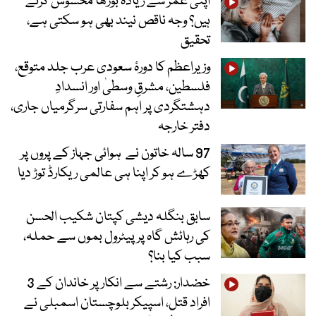
اپنی عمر سے زیادہ بوڑھا محسوس کرتے
ہیں؟ وجہ ناقص نیند بھی ہو سکتی ہے،
تحقیق
وزیراعظم کا دورۂ سعودی عرب جلد متوقع،
فلسطین، مشرقِ وسطیٰ اور انسدادِ
دہشتگردی پر اہم سفارتی سرگرمیاں جاری،
دفتر خارجہ
97 سالہ خاتون نے ہوائی جہاز کے پروں پر
کھڑے ہو کر اپنا ہی عالمی ریکارڈ توڑ دیا
سابق بنگلہ دیشی کپتان شکیب الحسن
کی رہائش گاہ پر پیٹرول بموں سے حملہ،
سبب کیا بنا؟
خضدار: رشتے سے انکار پر خاندان کے 3
افراد قتل، اسپیکر بلوچستان اسمبلی نے