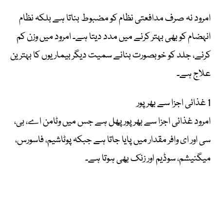
امرود نہ صرف مدافعتی نظام کو مضبوط بناتا ہے بلکہ نظام
انہضام کو بھی بہتر کرنے میں مدد دیتا ہے۔ امرود میں وزن کم
کرنے، جلد کو خوبصورت بنانے سمیت دیگر بیماریوں کا بہترین
علاج ہے۔
1 غذائی اجزا سے بھرپور
امرود غذائی اجزا سے بھرپور پھل ہے جس میں وٹامن اے، بی،
سی اور ای وافر مقدار میں پایا جاتا ہے جبکہ پوٹاشیم، فاسورس،
میگنیشم، سوڈیم اور زنک بھی ہوتا ہے۔