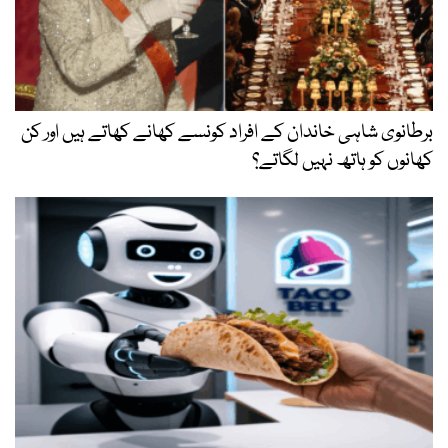
برطانوی شاہی خاندان کے افراد کونسے کھانے کھاتے ہیں اور کن
کھانوں کو ہاتھ نہیں لگاتے؟