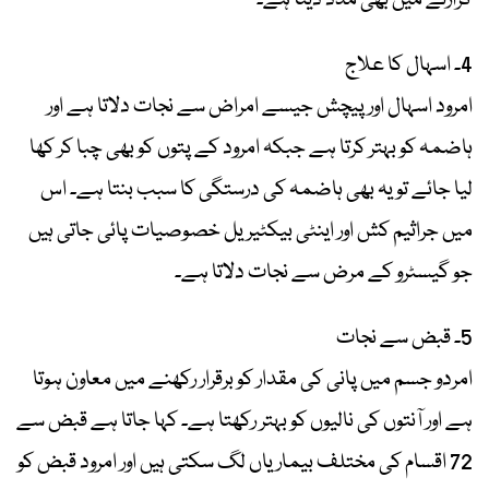
گزارنے میں بھی مدد دیتا ہے۔
4۔ اسہال کا علاج
امرود اسہال اور پیچش جیسے امراض سے نجات دلاتا ہے اور
ہاضمہ کو بہتر کرتا ہے جبکہ امرود کے پتوں کو بھی چبا کر کھا
لیا جائے تو یہ بھی ہاضمہ کی درستگی کا سبب بنتا ہے۔ اس
میں جراثیم کش اور اینٹی بیکٹیریل خصوصیات پائی جاتی ہیں
جو گیسٹرو کے مرض سے نجات دلاتا ہے۔
5۔ قبض سے نجات
امردو جسم میں پانی کی مقدار کو برقرار رکھنے میں معاون ہوتا
ہے اور آنتوں کی نالیوں کو بہتر رکھتا ہے۔ کہا جاتا ہے قبض سے
72 اقسام کی مختلف بیماریاں لگ سکتی ہیں اور امرود قبض کو