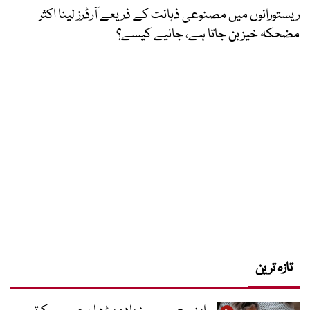
ریستورانوں میں مصنوعی ذہانت کے ذریعے آرڈرز لینا اکثر
مضحکہ خیز بن جاتا ہے، جانیے کیسے؟
تازہ ترین