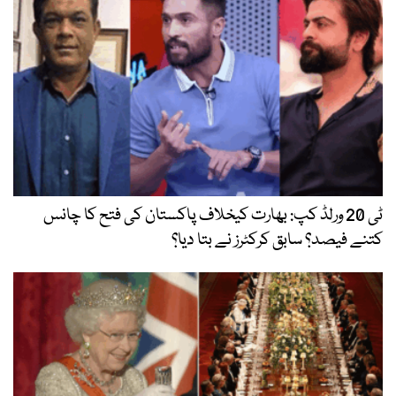
ٹی 20 ورلڈ کپ: بھارت کیخلاف پاکستان کی فتح کا چانس
کتنے فیصد؟ سابق کرکٹرز نے بتا دیا؟