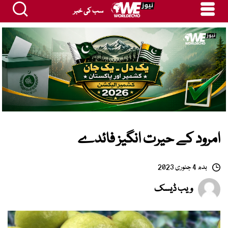
سب کی خبر
امرود کے حیرت انگیز فائدے
بدھ 4 جنوری 2023
ویب ڈیسک