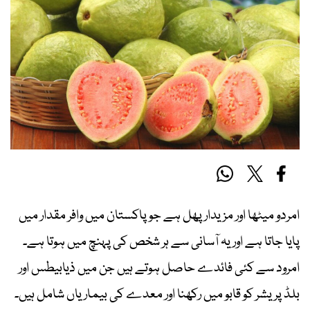
امردو میٹھا اور مزیدار پھل ہے جو پاکستان میں وافر مقدار میں
پایا جاتا ہے اور یہ آسانی سے ہر شخص کی پہنچ میں ہوتا ہے۔
امرود سے کئی فائدے حاصل ہوتے ہیں جن میں ذیابیطس اور
بلڈ پریشر کو قابو میں رکھنا اور معدے کی بیماریاں شامل ہیں۔