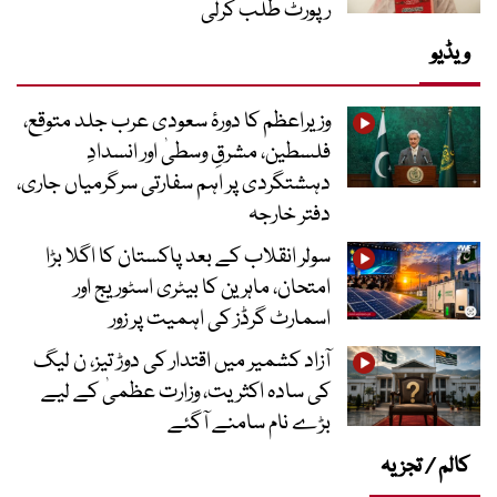
رپورٹ طلب کرلی
ویڈیو
وزیراعظم کا دورۂ سعودی عرب جلد متوقع،
فلسطین، مشرقِ وسطیٰ اور انسدادِ
دہشتگردی پر اہم سفارتی سرگرمیاں جاری،
دفتر خارجہ
سولر انقلاب کے بعد پاکستان کا اگلا بڑا
امتحان، ماہرین کا بیٹری اسٹوریج اور
اسمارٹ گرڈز کی اہمیت پر زور
آزاد کشمیر میں اقتدار کی دوڑ تیز، ن لیگ
کی سادہ اکثریت، وزارت عظمیٰ کے لیے
بڑے نام سامنے آگئے
کالم / تجزیہ