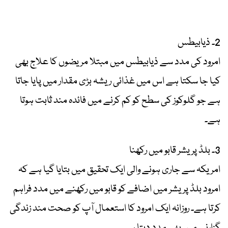
2۔ ذیابیطس
امرود کی مدد سے ذیابیطس میں مبتلا مریضوں کا علاج بھی
کیا جا سکتا ہے اس میں غذائی ریشہ بڑی مقدار میں پایا جاتا
ہے جو گلوکوز کی سطح کو کم کرنے میں فائدہ مند ثابت ہوتا
ہے۔
3۔ بلڈ پریشر قابو میں رکھنا
امریکہ سے جاری ہونے والی ایک تحقیق میں بتایا گیا ہے کہ
امرود بلڈ پریشر میں اضافے کو قابو میں رکھنے میں مدد فراہم
کرتا ہے۔ روزانہ ایک امرود کا استعمال آپ کو صحت مند زندگی