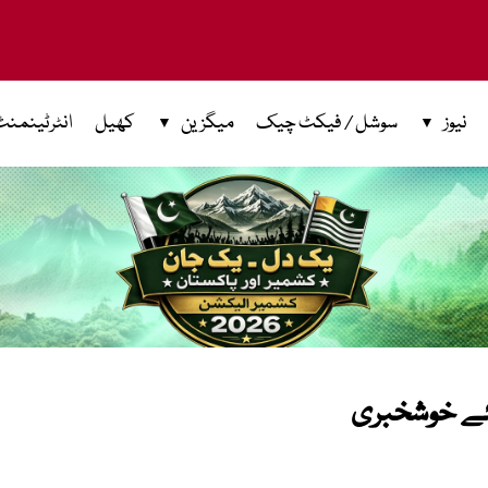
نیوز
سوشل / فیکٹ چیک
میگزین
کھیل
انٹرٹینمنٹ
لئے خوشخبری