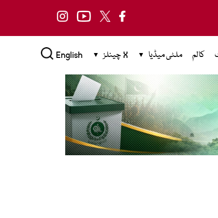
کالم
ملٹی میڈیا
X چینلز
English