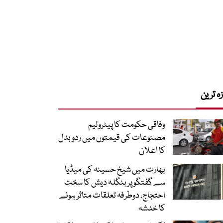
زہ ترین
وفاقی حکومت کا پیٹرولیم
مصنوعات کی قیمتوں میں ردوبدل
کا اعلان
بھارت میں شیخ حسینہ کی میڈیا
سے گفتگو پر بنگلہ دیش کا سخت
احتجاج، دوطرفہ تعلقات متاثر ہونے
کا خدشہ