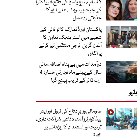
لاک اپ، سچ یا سزا کی فاتح شریا کلرا
کی جیت پر سوہائے علی ابڑو کا
جذباتی ردعمل
پاکستان اور ڈنمارک کا توانائی کے
شعبے میں اسٹریٹجک تعاون کا
آغاز، گرین انرجی منتقلی تیز کرنے
پر اتفاق
درآمدات میں بے پناہ اضافہ، مالی
سال کے پہلے ماہ تجارتی خسارہ 4
ارب ڈالر کے قریب پہنچ گیا
ڈیو
صومالی وزیرِ دفاع کی نیول اور ایئر
ہیڈکوارٹرز آمد، دفاعی شراکت داری،
تربیت اور استعدادِ کار بڑھانے پر
اتفاق