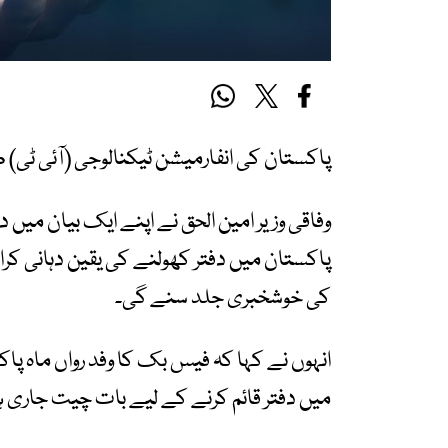
پاکستان کی انفارمیشن ٹیکنالوجی (آئی ٹی)
وفاقی وزیر امین الحق نے اپنے ایک بیان میں
پاکستان میں دفتر کھولنے کی یقین دہانی کرا
کی خوشخبری جلد سنے گی۔
انہوں نے کہا کہ فیس بک کا وفد رواں ماہ پا
میں دفتر قائم کرنے کے لیے بات چیت جاری 