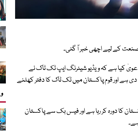
 صنعت کے لیے اچھی خبر آ گئی۔
 دعویٰ کیا ہے کہ ویڈیو شیئرنگ ایپ ٹک ٹاک نے
 دی ہے اور قوم پاکستان میں ٹک ٹاک کا دفتر کھلنے
وی
کستان کا دورہ کر رہا ہے اور فیس بک سے پاکستان
ہے۔