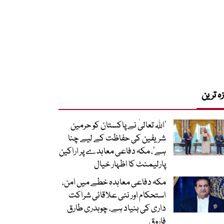
زہ ترین
’اللہ تعالیٰ نے پاکستان کو حرمین
شریفین کی حفاظت کے لیے چنا
ہے‘، مکہ دفاعی معاہدے پر اراکین
پارلیمنٹ کا اظہار خیال
مکہ دفاعی معاہدہ خطے میں امن،
استحکام اور نئی علاقائی شراکت
داری کی بنیاد ہے، چوہدری طارق
فاروق