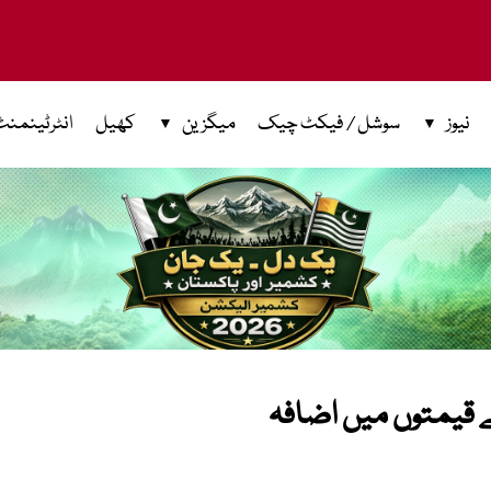
نیوز
سوشل / فیکٹ چیک
میگزین
کھیل
انٹرٹینمنٹ
 قیمتوں میں اضافہ