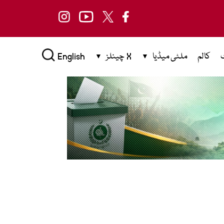
کالم
ملٹی میڈیا
X چینلز
English