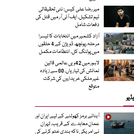
میر رضا علی کیس: نئی تحقیقاتی
ٹیم تشکیل، ایف آئی آر میں قتل کی
دفعات شامل
آزاد کشمیر میں انتخابات کا تیسرا
مرحلہ، پونچھ ڈویژن کے 4 حلقوں
میں پولنگ کل، انتظامات مکمل
لاہور میں 42ویں عالمی قالین
نمائش کی تیاریاں، 80 سے زیادہ
غیر ملکی خریداروں کی شرکت
متوقع
ڈیو
آبنائے ہرمز کھولنے کے لیے ایران اور
عمان معاہدے کے قریب، تہران
نے امریکی ناکہ بندی ختم کرنے کی