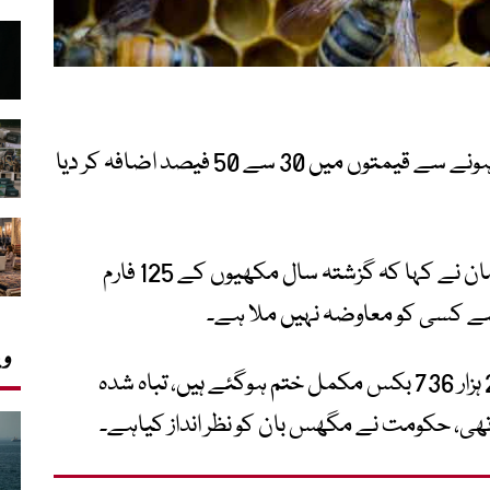
خیبرپختونخوا میں شہد کی پیداوار میں کمی ہونے سے قیمتوں میں 30 سے 50 فیصد اضافہ کر دیا
جنرل سیکریٹری بی کیپر ایسوسی ایشن شیر زمان نے کہا کہ گزشتہ سال مکھیوں کے 125 فارم
ے کسی کو معاوضہ نہیں ملا ہے۔
وی
انہوں نے مزید کہا کہ مکھیوں سے بھرے 22 ہزار 736 بکس مکمل ختم ہوگئے ہیں، تباہ شدہ