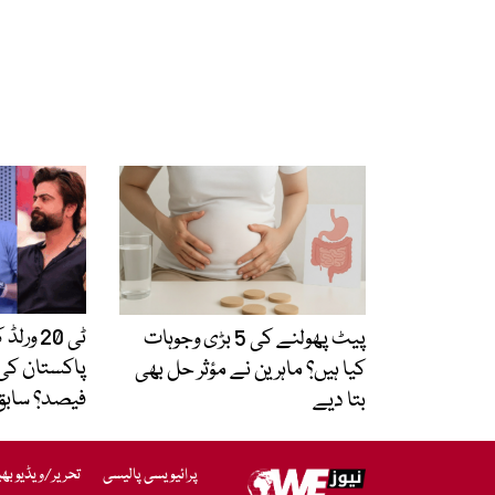
ٹی 20 
پیٹ پھولنے کی 5 بڑی وجوہات
پاکستان کی
کیا ہیں؟ ماہرین نے مؤثر حل بھی
فیصد؟ سابق ک
بتا دیے
پرائیویسی پالیسی
تحریر/ویڈیو بھ