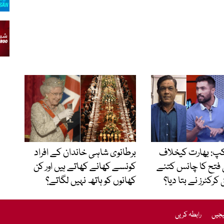
ورلڈ کپ: بھارت کیخلاف
برطانوی شاہی خاندان کے افراد
 فتح کا چانس کتنے
کونسے کھانے کھاتے ہیں اور کن
رکٹرز نے بتا دیا؟
کھانوں کو ہاتھ نہیں لگاتے؟
یجیں
رابطہ کریں