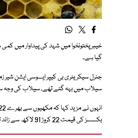
گیا ہے۔
سیلاب میں بہہ گئے تھے، سیلاب کی وجہ س
بکسسز کی قیمت 22 کروڑ 91 لاکھ سے زائد تھی، حکومت نے مگھس بان کو نظر انداز کیاہے۔