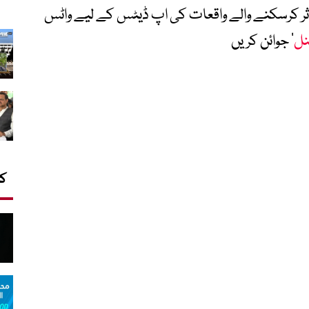
متاثر کرسکنے والے واقعات کی اپ ڈیٹس کے لیے واٹس
نل
‘ جوائن کریں
کا