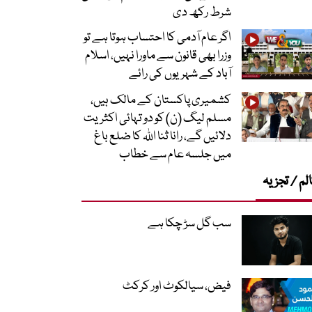
شرط رکھ دی
اگر عام آدمی کا احتساب ہوتا ہے تو
وزرا بھی قانون سے ماورا نہیں، اسلام
آباد کے شہریوں کی رائے
کشمیری پاکستان کے مالک ہیں،
مسلم لیگ (ن) کو دو تہائی اکثریت
دلائیں گے، رانا ثنا اللہ کا ضلع باغ
میں جلسہ عام سے خطاب
لم / تجزیہ
سب گل سڑ چکا ہے
فیض، سیالکوٹ اور کرکٹ