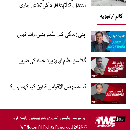
منتقل، 2 لاپتا افراد کی تلاش جاری
کالم / تجزیہ
اپنی زندگی کے ایڈیٹر بنیں، رائٹر نہیں
گلا سڑا نظام اور وزیر داخلہ کی تقریر
کشمیر: بین الاقوامی قانون کیا کہتا ہے؟
پرائیویسی پالیسی
تحریر/ویڈیو بھیجیں
رابطہ کریں
© 2026 WE News. All Rights Reserved