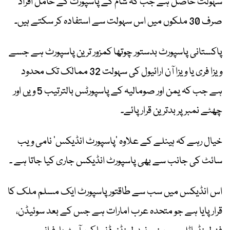
سہولت حاصل ہے جب کہ شام کے پاسپورٹ کے حامل افراد
صرف 30 ملکوں میں اس سہولت سے استفادہ کر سکتے ہیں۔
پاکستانی پاسپورٹ بدستور چوتھا کمزور ترین پاسپورٹ ہے جسے
ویزا فری یا ویزا آن ارائیول کی سہولت 32 ممالک تک محدود
ہے جب کہ یمن اور صومالیہ کے پاسپورٹس بالترتیب 5 ویں اور
چھٹے نمبر پر بدترین قرار پائے۔
خیال رہے کہ ہینلے کے علاوہ ’پاسپورٹ انڈیکس‘ نامی ویب
سائٹ کی جانب سے بھی پاسپورٹ انڈیکس جاری کیا جاتا ہے ۔
اس انڈیکس میں سب سے طاقتور پاسپورٹ ایک مسلم ملک کا
قرار پایا ہے جو متحدہ عرب امارات ہے جس کے بعد سوئیڈن،