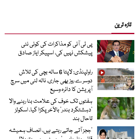
تازہ ترین
پی ٹی آئی کو مذاکرات کی کوئی نئی
پیشکش نہیں کی، اسپیکر ایاز صادق
راولپنڈی: لاپتا 6 سالہ بچی کی تلاش
دوسرے روز بھی جاری، نالہ لئی میں سرچ
آپریشن کا دائرہ وسیع
ہفتوں تک خوف کی علامت بنا رہنے والا
‘دہشتگرد بندر’ بالآخر پکڑا گیا، اسکولز
تاحال بند
’ججز آتے جاتے رہتے ہیں، انصاف ہمیشہ