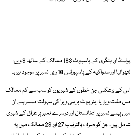
پولینڈ اور ہنگری کے پاسپورٹ 183 ممالک کے ساتھ 9 ویں،
لتھوانیا اور سلواکیہ کے پاسپورٹس 10 ویں نمبر پر موجود ہیں۔
اس کے برعکس جن خطوں کے شہریوں کو سب سے کم ممالک
میں مفت ویزا یا ایئرپورٹ پر ہی ویزا کی سہولت میسر ہے ان
میں پہلے نمبر پر افغانستان اور دوسرے نمبر پر عراق کے شہری
شامل ہیں، جن کو صرف بالترتیب 27 اور 29 ممالک میں یہ