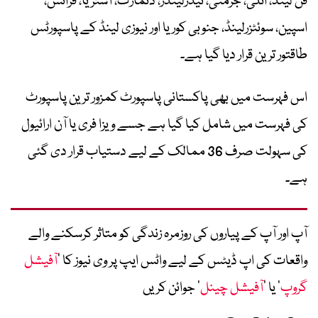
فن لینڈ، اٹلی، جرمنی، نیدرلینڈز، ڈنمارک، آسٹریا، فرانس،
اسپین، سوئٹزرلینڈ، جنوبی کوریا اور نیوزی لینڈ کے پاسپورٹس
طاقتور ترین قرار دیا گیا ہے۔
اس فہرست میں بھی پاکستانی پاسپورٹ کمزور ترین پاسپورٹ
کی فہرست میں شامل کیا گیا ہے جسے ویزا فری یا آن ارائیول
کی سہولت صرف 36 ممالک کے لیے دستیاب قرار دی گئی
ہے۔
آپ اور آپ کے پیاروں کی روزمرہ زندگی کو متاثر کرسکنے والے
واقعات کی اپ ڈیٹس کے لیے واٹس ایپ پر وی نیوز کا ’
آفیشل
گروپ
‘ یا ’
آفیشل چینل
‘ جوائن کریں