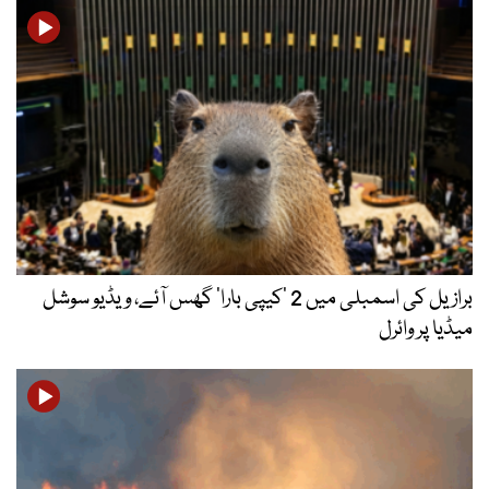
برازیل کی اسمبلی میں 2 ’کیپی بارا‘ گھس آئے، ویڈیو سوشل
میڈیا پر وائرل