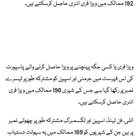
192 ممالک میں ویزا فری انٹری حاصل کرسکتے ہیں۔
ویزا فری یا کسی جگہ پہنچنے پر ویزا حاصل کرنے والے پاسپورٹ
کی اس فہرست میں جرمنی اور اسپین کو مشترکہ طور پر تیسرے
نمبر پر رکھا گیا ہے جس کے شہری 190 ممالک میں ویزا فری
انٹری حاصل کرسکتے ہیں۔
اٹلی، فن لینڈ، اسپین اور لگسمبرگ مشترکہ طور پر چھوتے نمبر
پر ہیں جن کے شہریوں کو 189 ممالک میں یہ سہولت دستیاب