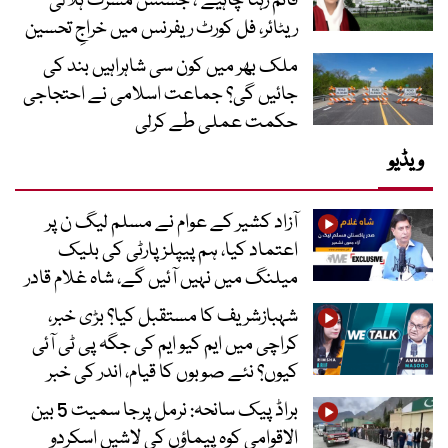
قائم رہنا چاہیے‘، جسٹس مسرت ہلالی
ریٹائر، فل کورٹ ریفرنس میں خراجِ تحسین
ملک بھر میں کون سی شاہراہیں بند کی
جائیں گی؟ جماعت اسلامی نے احتجاجی
حکمت عملی طے کرلی
ویڈیو
آزاد کشیر کے عوام نے مسلم لیگ ن پر
اعتماد کیا، ہم پیپلز پارٹی کی بلیک
میلنگ میں نہیں آئیں گے، شاہ غلام قادر
شہبازشریف کا مستقبل کیا؟ بڑی خبر،
کراچی میں ایم کیو ایم کی جگہ پی ٹی آئی
کیوں؟ نئے صوبوں کا قیام، اندر کی خبر
براڈ پیک سانحہ: نرمل پرجا سمیت 5 بین
الاقوامی کوہ پیماؤں کی لاشیں اسکردو