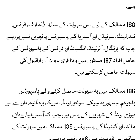
ہے۔
188 ممالک کے لیے اس سہولت کے ساتھ ڈنمارک، فرانس،
نیدرلینڈز، سوئیڈن اور آسٹریا کے پاسپورٹس پانچویں نمبر پر رہے
جب کہ پرتگال، آئرلینڈ، انگلینڈ اور فرانس کے پاسپورٹس کے
حامل افراد 187 ملکوں میں ویزا فری یا ویزا آن ارائیول کی
سہولت حاصل کرسکتے ہیں۔
186 ممالک میں یہ سہولت حاصل کرنے والے پاسپورٹس
بلجیئم، جمہوریہ چیک، سوئٹزر لینڈ، امریکا، برطانیہ، ناروے، اور
نیوزی لینڈ کے شہریوں کے پاس ہیں جب کہ آسٹریلیا، یونان،
مالٹا، اور کینیڈا کے پاسپورٹس 185 ممالک میں سہولت کے
ساتھ اس فہرست میں 8 ویں نمبر پر رہے۔