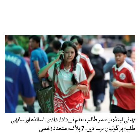
تھائی لینڈ: نو عمر طالب علم نےدادا، دادی، اساتذہ اور ساتھی
طلبہ پر گولیاں برسا دیں، 7 ہلاک، متعدد زخمی