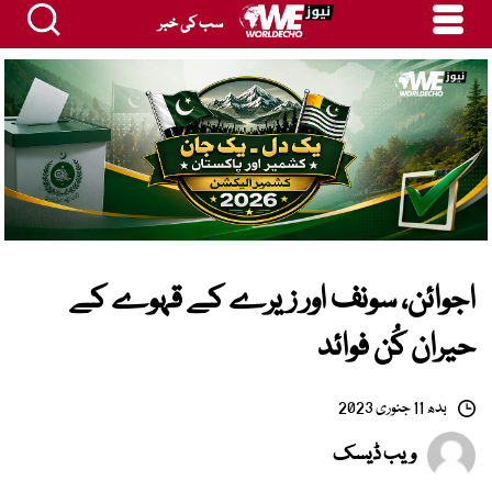
سب کی خبر
اجوائن، سونف اور زیرے کے قہوے کے
حیران کُن فوائد
بدھ 11 جنوری 2023
ویب ڈیسک