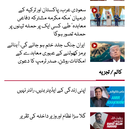
سعودی عرب، پاکستان اور ترکیہ کے
درمیان ’مکہ مکرمہ مشترکہ دفاعی
معاہدہ‘ طے، کسی ایک پر حملہ تینوں پر
حملہ تصور ہوگا
ایران جنگ جلد ختم ہو جائے گی، آبنائے
ہرمز کھولنے کے عبوری معاہدے کے
امکانات روشن، صدر ٹرمپ کا دعویٰ
کالم / تجزیہ
اپنی زندگی کے ایڈیٹر بنیں، رائٹر نہیں
گلا سڑا نظام اور وزیر داخلہ کی تقریر