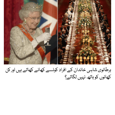
برطانوی شاہی خاندان کے افراد کونسے کھانے کھاتے ہیں اور کن
کھانوں کو ہاتھ نہیں لگاتے؟