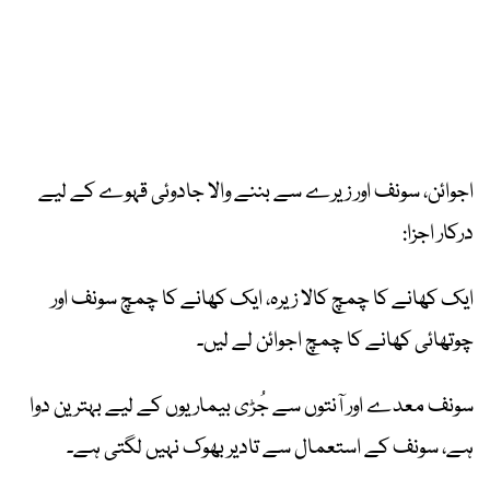
اجوائن، سونف اور زیرے سے بننے والا جادوئی قہوے کے لیے
درکار اجزا:
ایک کھانے کا چمچ کالا زیرہ، ایک کھانے کا چمچ سونف اور
چوتھائی کھانے کا چمچ اجوائن لے لیں۔
سونف معدے اور آنتوں سے جُڑی بیماریوں کے لیے بہترین دوا
ہے، سونف کے استعمال سے تادیر بھوک نہیں لگتی ہے۔