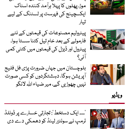
موڑ، پھلوں کا پہلا برآمد کنندہ اسٹاک
ایکسچینج کی فہرست پر لسٹنگ کے لیے
تیار
پیٹرولیم مصنوعات کی قیمتوں کے نئے
فارمولے کے بعد خام تیل کتنا سستا ہوا،
پیٹرول اور ڈیزل کی قیمتوں میں کتنی کمی
آئی؟
بلوچستان میں جہاں ضرورت پڑی فل فلیج
آپریشن ہوگا، دہشتگردوں کو کسی صورت
نہیں چھوڑیں گے، میر ضیاء اللہ لانگو
ویڈیو
’۔۔۔ ایک دستخط‘: تجارتی خسارے پر ڈونلڈ
ٹرمپ نے سوئٹزر لینڈ کو دھمکی دے دی