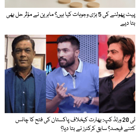
پیٹ پھولنے کی 5 بڑی وجوہات کیا ہیں؟ ماہرین نے مؤثر حل بھی
بتا دیے
ٹی 20 ورلڈ کپ: بھارت کیخلاف پاکستان کی فتح کا چانس
کتنے فیصد؟ سابق کرکٹرز نے بتا دیا؟