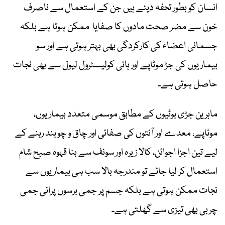
انسان کو بطور تحفہ دیئے ہیں جن کے استعمال سے ناصرف
خون سے مضر صحت مادوں کا صفایا ممکن ہوتا ہے بلکہ
جسمانی اعضاء کی کارکردگی بھی بہتر ہوتی ہے اور سو
بیماریوں کی جڑ موٹاپے اور ہائی کولیسٹرول لیول سے بھی نجات
حاصل ہوتی ہے۔
ماہرین جڑی بوٹیوں کے مطابق موسمی متعدد بیماریوں،
موٹاپے، معدے اور آنتوں کی صفائی اور چاق و چوبند رہنے کے
لیے تین اجزا اجوائن، کالا زیرہ اور سونف سے بنا قہوہ صبح شام
استعمال کر لیا جائے تو مندرجہ بالا سب ہی بیماریوں سے
نجات ممکن ہوتی ہے بلکہ جسم پر جمی برسوں پرانی جمی
چربی بھی تیزی سے گھلتی ہے۔