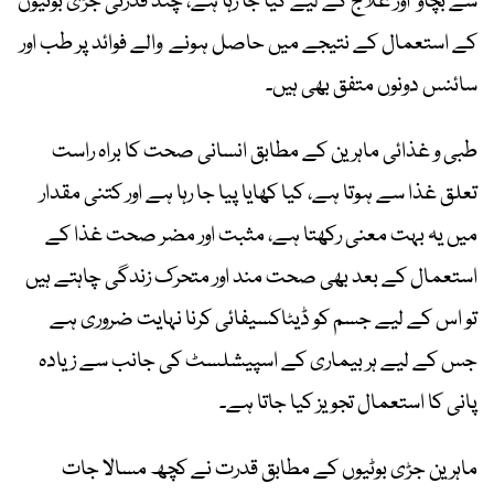
سے بچاؤ اور علاج کے لیے کیا جا رہا ہے، چند قدرتی جڑی بوٹیوں
کے استعمال کے نتیجے میں حاصل ہونے والے فوائد پر طب اور
سائنس دونوں متفق بھی ہیں۔
طبی و غذائی ماہرین کے مطابق انسانی صحت کا براہ راست
تعلق غذا سے ہوتا ہے، کیا کھایا پیا جا رہا ہے اور کتنی مقدار
میں یہ بہت معنی رکھتا ہے، مثبت اور مضر صحت غذا کے
استعمال کے بعد بھی صحت مند اور متحرک زندگی چاہتے ہیں
تو اس کے لیے جسم کو ڈیٹاکسیفائی کرنا نہایت ضروری ہے
جس کے لیے ہر بیماری کے اسپیشلسٹ کی جانب سے زیادہ
پانی کا استعمال تجویز کیا جاتا ہے۔
ماہرین جڑی بوٹیوں کے مطابق قدرت نے کچھ مسالا جات