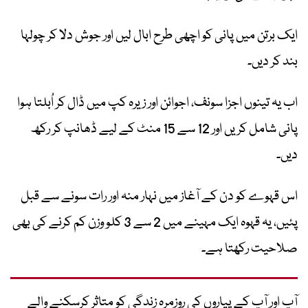
ایک برتن میں پانی کو اچھی طرح ابال لیں اور جوش دلا کر چولہا
بند کر دیں۔
اب یہ تینوں اجزا سونف، اجوائن اور زیرہ کپ میں ڈال کر اُبلتا ہوا
پانی شامل کر یں اور 12 سے 15 منٹ کے لیے ڈھانپ کر رکھ
دیں۔
اس قہوے کو دن کے آغاز میں نہار منہ اور رات سونے سے قبل
پئیں، یہ قہوہ ایک مہینے میں 2 سے 3 کلو وزن کم کرنے کی بھی
صلاحیت رکھتا ہے۔
آپ اور آپ کے پیاروں کی روزمرہ زندگی کو متاثر کرسکنے والے