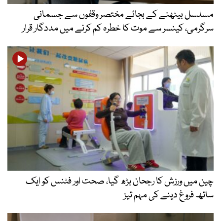
مسلسل بیٹھنے کے بجائے مختصر وقفوں سے جسمانی
سرگرمی، کینسر سے موت کا خطرہ کم کرنے میں مددگار قرار
چین میں ورزش کا رجحان بڑھ گیا، صحت اور فٹنس کو ایک
ساتھ فروغ دینے کی مہم تیز