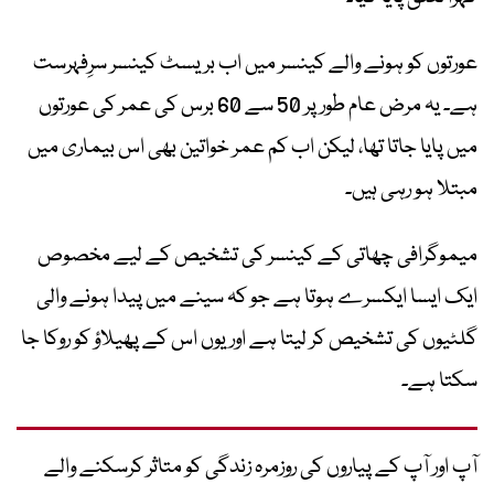
عورتوں کو ہونے والے کینسر میں اب بریسٹ کینسر سرِفہرست
ہے۔ یہ مرض عام طور پر 50 سے 60 برس کی عمر کی عورتوں
میں پایا جاتا تھا، لیکن اب کم عمر خواتین بھی اس بیماری میں
مبتلا ہو رہی ہیں۔
میموگرافی چھاتی کے کینسر کی تشخیص کے لیے مخصوص
ایک ایسا ایکسرے ہوتا ہے جو کہ سینے میں پیدا ہونے والی
گلٹیوں کی تشخیص کر لیتا ہے اور یوں اس کے پھیلاؤ کو روکا جا
سکتا ہے۔
آپ اور آپ کے پیاروں کی روزمرہ زندگی کو متاثر کرسکنے والے