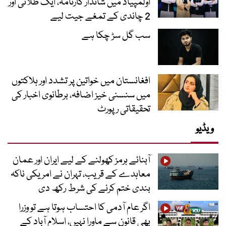
اولمپیاڈ میں شاندار کارنامہ، ایک طلائی اور
2 چاندی کے تمغے جیت لیے
سب گل سڑ چکا ہے
افغانستان میں خواتین پر تشدد اور ہلاکتوں
میں سنسنی خیز اضافہ، برطانوی اخبار کی
تحقیقاتی رپورٹ
ویڈیو
آبنائے ہرمز کھولنے کے لیے ایران اور عمان
معاہدے کے قریب، تہران نے امریکی ناکہ
بندی ختم کرنے کی شرط رکھ دی
اگر عام آدمی کا احتساب ہوتا ہے تو وزرا
بھی قانون سے ماورا نہیں، اسلام آباد کے