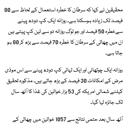
محقیقین نے کہا کہ سرطان کا خطرہ استعمال کے لحاظ سے 80
فیصد تک زیادہ ہوسکتا ہے۔ روزانہ ایک کپ دودھ پینے
سےخطرہ 50 فیصد اور جو لوگ روزانہ دو سے تین کپ پیتے ہیں
ان میں چھاتی کے سرطان کا خطرہ 70 فیصد سے بڑھ کر 80 ہو
جاتا ہے۔
روزانہ ایک چوتھائی اور ایک تہائی کپ دودھ پینے سے اس موذی
مرض کے امکانات 30 فیصد کے بڑھ جاتے ہیں۔ مذکورہ تحقیق
کیلئے شمالی امریکہ کی 53 ہزار خواتین کی غذا کا آٹھ سال
تک جائزہ لیا گیا۔
آٹھ سال بعد حتمی نتائج سے 1057 خواتین میں چھاتی کے