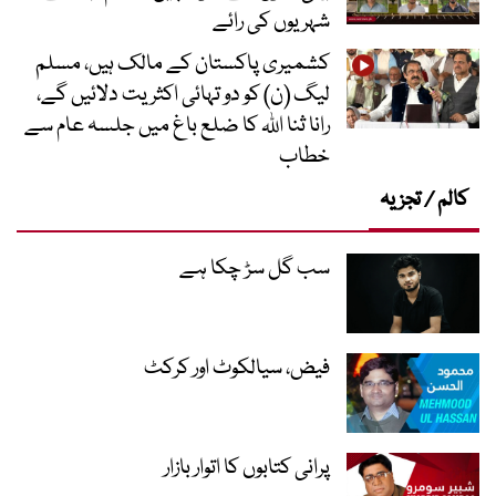
شہریوں کی رائے
کشمیری پاکستان کے مالک ہیں، مسلم
لیگ (ن) کو دو تہائی اکثریت دلائیں گے،
رانا ثنا اللہ کا ضلع باغ میں جلسہ عام سے
خطاب
کالم / تجزیہ
سب گل سڑ چکا ہے
فیض، سیالکوٹ اور کرکٹ
پرانی کتابوں کا اتوار بازار