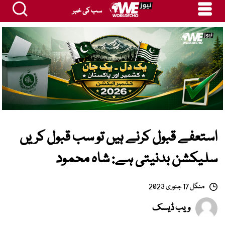
سب کی خبر
استعفے قبول کرنے ہیں تو سب قبول کریں
سلیکشن بدنیتی ہے: شاہ محمود
منگل 17 جنوری 2023
ویب ڈیسک