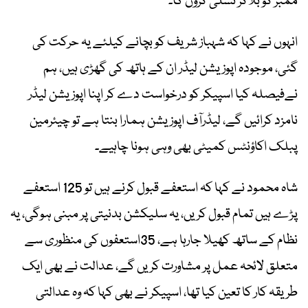
ممبر کو بلاکر تسلی کروں گا۔
انہوں نے کہا کہ شہباز شریف کو بچانے کیلئے یہ حرکت کی
گئی، موجودہ اپوزیشن لیڈر ان کے ہاتھ کی گھڑی ہیں، ہم
نےفیصلہ کیا اسپیکر کو درخواست دے کر اپنا اپوزیشن لیڈر
نامزد کرائیں گے، لیڈرآف اپوزیشن ہمارا بنتا ہے تو چیئرمین
پبلک اکاؤنٹس کمیٹی بھی وہی ہونا چاہیے۔
شاہ محمود نے کہا کہ استعفے قبول کرنے ہیں تو 125 استعفے
پڑے ہیں تمام قبول کریں، یہ سلیکشن بدنیتی پر مبنی ہوگی، یہ
نظام کے ساتھ کھیلا جارہا ہے، 35استعفوں کی منظوری سے
متعلق لائحہ عمل پر مشاورت کریں گے، عدالت نے بھی ایک
طریقہ کار کا تعین کیا تھا، اسپیکر نے بھی کہا کہ وہ عدالتی