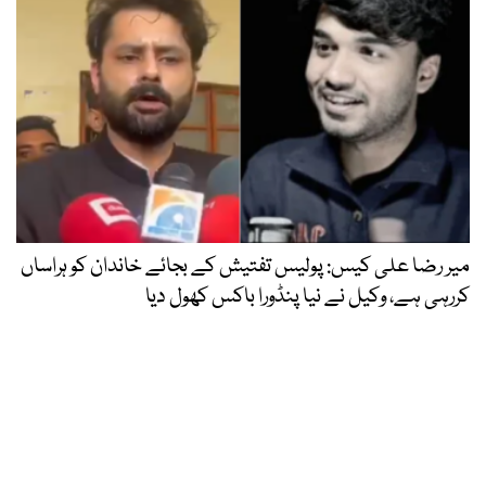
میر رضا علی کیس: پولیس تفتیش کے بجائے خاندان کو ہراساں
کررہی ہے، وکیل نے نیا پنڈورا باکس کھول دیا