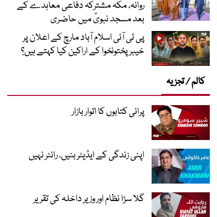
روانہ، مکہ مشترکہ دفاعی معاہدے کے
بعد مسجد نبویؐ میں حاضری
پی ٹی آئی اسلام آباد مارچ کے اعلان پر
خیبر پختونخوا کے اراکین کیا کہتے ہیں؟
کالم / تجزیہ
پرانی کتابوں کا اتوار بازار
اپنی زندگی کے ایڈیٹر بنیں، رائٹر نہیں
گلا سڑا نظام اور وزیر داخلہ کی تقریر