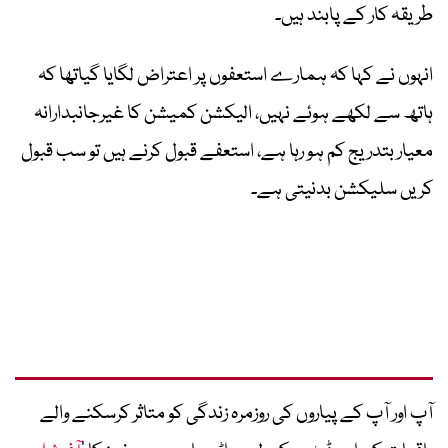
طریقہ کار کے پابند ہیں۔
انہوں نے کہا کہ ہمارے استعفوں پر اعتراض لگایا گیاتھا کہ
ہاتھ سے لکھے ہوئے نہیں، الیکشن کمیشن کا غیرجانبدارانہ
معیار بتدریج کم ہو رہا ہے، استعفے قبول کرنے ہیں تو سب قبول
کریں سلیکشن بدنیتی ہے۔
آپ اور آپ کے پیاروں کی روزمرہ زندگی کو متاثر کرسکنے والے