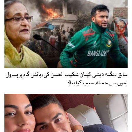
سابق بنگلہ دیشی کپتان شکیب الحسن کی رہائش گاہ پر پیٹرول
بموں سے حملہ، سبب کیا بنا؟