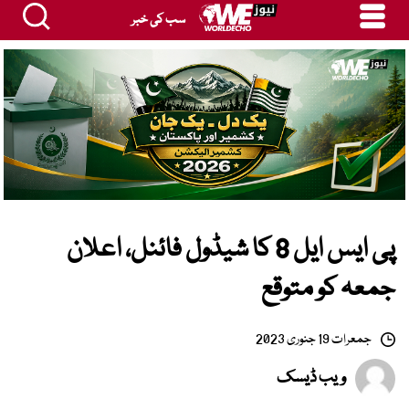
سب کی خبر
پی ایس ایل 8 کا شیڈول فائنل، اعلان
جمعہ کو متوقع
جمعرات 19 جنوری 2023
ویب ڈیسک