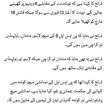
ذرائع کا کہنا ہے کہ ٹورنامنٹ کے مقابلے 4 وینیوز پر کھیلے
جائیں گے، ایونٹ کا آغاز 13 فروری سے ہوگا جبکہ فائنل 19
مارچ کو کھیلا جائے گا۔
ذرائع نے بتایا کہ پی ایس ایل 8 کے میچز لاہور، ملتان، راولپنڈی
اور کراچی میں ہوں گے۔
ذرائع نے یہ بھی بتایا کہ ملتان اور کراچی جبکہ لاہور اور راولپنڈی
کے مقابلے ایک ساتھ ہوں گے۔
ذرائع کا کہنا تھا کہ پی ایس ایل کے نمائشی میچز کوئٹہ میں
کروانے کی حکمت عملی پر غور کیا جارہا ہے۔ نمائشی میچ
پشاور زلمی اور کوئٹہ گلیڈی ایٹرز کی ٹیموں کے مابین ہوں گا۔