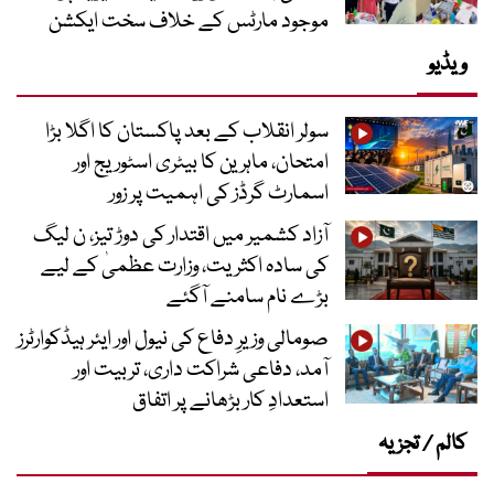
موجود مارٹس کے خلاف سخت ایکشن
ویڈیو
سولر انقلاب کے بعد پاکستان کا اگلا بڑا
امتحان، ماہرین کا بیٹری اسٹوریج اور
اسمارٹ گرڈز کی اہمیت پر زور
آزاد کشمیر میں اقتدار کی دوڑ تیز، ن لیگ
کی سادہ اکثریت، وزارت عظمیٰ کے لیے
بڑے نام سامنے آگئے
صومالی وزیرِ دفاع کی نیول اور ایئر ہیڈکوارٹرز
آمد، دفاعی شراکت داری، تربیت اور
استعدادِ کار بڑھانے پر اتفاق
کالم / تجزیہ