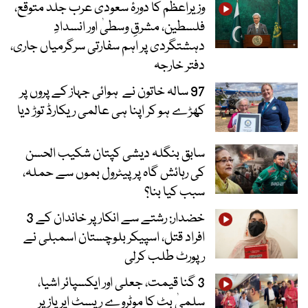
وزیراعظم کا دورۂ سعودی عرب جلد متوقع،
فلسطین، مشرقِ وسطیٰ اور انسدادِ
دہشتگردی پر اہم سفارتی سرگرمیاں جاری،
دفتر خارجہ
97 سالہ خاتون نے ہوائی جہاز کے پروں پر
کھڑے ہو کر اپنا ہی عالمی ریکارڈ توڑ دیا
سابق بنگلہ دیشی کپتان شکیب الحسن
کی رہائش گاہ پر پیٹرول بموں سے حملہ،
سبب کیا بنا؟
خضدار: رشتے سے انکار پر خاندان کے 3
افراد قتل، اسپیکر بلوچستان اسمبلی نے
رپورٹ طلب کرلی
3 گنا قیمت، جعلی اور ایکسپائر اشیا،
سلمیٰ بٹ کا موٹروے ریسٹ ایریاز پر