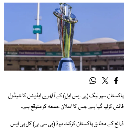
پاکستان سپر لیگ (پی ایس ایل) کے آٹھویں ایڈیشن کا شیڈول
فائنل کرلیا گیا ہے جس کا اعلان جمعہ کو متوقع ہے۔
ذرائع کے مطابق پاکستان کرکٹ بورڈ (پی سی بی) کل پی ایس