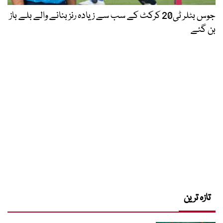
جوس بٹلر ٹی20 کرکٹ کے سب سے زیادہ رنز بنانے والے بلے باز
بن گئے
تازہ ترین