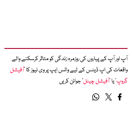
آپ اور آپ کے پیاروں کی روزمرہ زندگی کو متاثر کرسکنے والے
واقعات کی اپ ڈیٹس کے لیے واٹس ایپ پر وی نیوز کا ’
آفیشل
گروپ
‘ یا ’
آفیشل چینل
‘ جوائن کریں