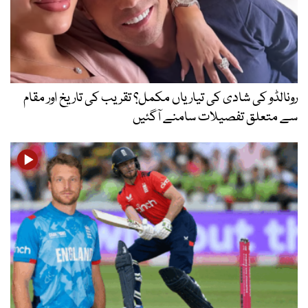
رونالڈو کی شادی کی تیاریاں مکمل؟ تقریب کی تاریخ اور مقام
سے متعلق تفصیلات سامنے آگئیں