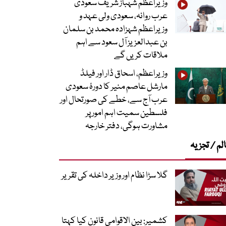
وزیراعظم شہباز شریف سعودی
عرب روانہ، سعودی ولی عہد و
وزیراعظم شہزادہ محمد بن سلمان
بن عبدالعزیز آل سعود سے اہم
ملاقات کریں گے
وزیراعظم، اسحاق ڈار اور فیلڈ
مارشل عاصم منیر کا دورۂ سعودی
عرب آج سے، خطے کی صورتحال اور
فلسطین سمیت اہم امور پر
مشاورت ہوگی، دفتر خارجہ
لم / تجزیہ
گلا سڑا نظام اور وزیر داخلہ کی تقریر
کشمیر: بین الاقوامی قانون کیا کہتا