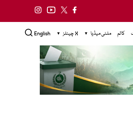
کالم
ملٹی میڈیا
X چینلز
English