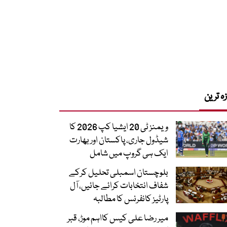
زہ ترین
ویمنز ٹی 20 ایشیا کپ 2026 کا
شیڈول جاری، پاکستان اور بھارت
ایک ہی گروپ میں شامل
بلوچستان اسمبلی تحلیل کرکے
شفاف انتخابات کرائے جائیں، آل
پارٹیز کانفرنس کا مطالبہ
میر رضا علی کیس کااہم موڑ، قبر