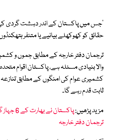
’جس میں پاکستان کے اندر دہشت گردی کی 
حقائق کو کھوکھلے بیانیے یا متنفر ہتھکنڈوں
ترجمان دفتر خارجہ کے مطابق جموں و کشمیر 
والا بنیادی مسئلہ ہے، پاکستان اقوام متحدہ
کشمیری عوام کی امنگوں کے مطابق تنازعہ ک
ثابت قدم رہے گا۔
مزید پڑھیں:
پاکستان ن
ترجمان دفتر خارجہ