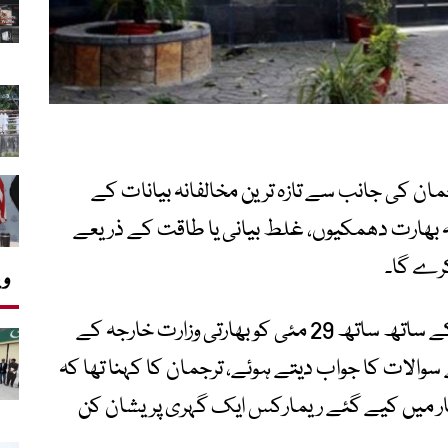
رجمان کی جانب سے تازہ ترین مخالفانہ بیانات کے
ہ بھارت دھمکیوں، غلط بیانی یا طاقت کے ذریعے
کرے گا۔
وی
بھارتی رہنماؤں کے پاکستان مخالف بیانات کے ساتھ ساتھ 29 مئی کو بھارتی وزارت خارجہ کے
الات کا جواب دیتے ہوئے، ترجمان کا کہنا تھا کہ
ار میں کیے گئے ریمارکس ایک گہری پریشان کن