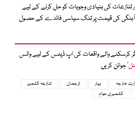
اور تنازعات کی بنیادی وجوہات کو حل کرنے کے لیے
 ہم آہنگی کی قیمت پر تنگ سیاسی فائدے کے حصول
متاثر کرسکنے والے واقعات کی اپ ڈیٹس کے لیے واٹس
نل
‘ جوائن کریں
زارت خارجہ
بہار
ترجمان
تنازعہ کشمیر
کشمیری عوام