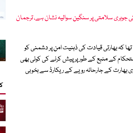
 جوہری سلامتی پر سنگین سوالیہ نشان ہے، ترجمان
ھا کہ بھارتی قیادت کی ذہنیت امن پر دشمنی کو
تحکام کے منبع کے طور پر پیش کرنے کی کوئی بھی
بھارت کے جارحانہ رویے کے ریکارڈ سے بخوبی
کا