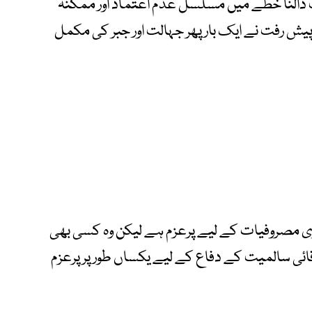
النا خطے میں مسلسل عدم اعتماد اور ممکنہ
یش رفت نے ایک بار پھر جہالت اور جبر کی مکمل
میری مصروفیات کے لیے پرعزم ہے لیکن وہ کسی بھی
ئی سالمیت کے دفاع کے لیے یکساں طور پر پرعزم