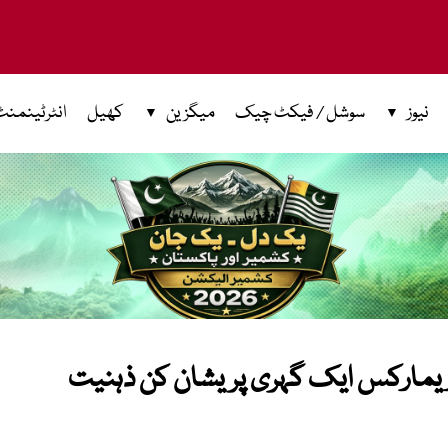
نیوز
سوشل / فیکٹ چیک
میگزین
کھیل
انٹرٹینمنٹ
 ریمارکس ایک گہری پریشان کن ذہنیت