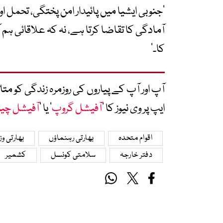
’جنوبی ایشیا میں پائیدار امن پختگی، تحمل 
آمادگی کا تقاضا کرتا ہے، نہ کہ علاقائی
کا۔‘
آپ اور آپ کے پیاروں کی روزمرہ زندگی کو 
ایپ پر وی نیوز کا ’
آفیشل گروپ
‘ یا ’
آفیشل چی
اقوام متحدہ
بھارتی رہنماؤں
بھارتی و
دفتر خارجہ
سلامتی کونسل
کشمیر