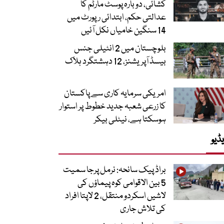
کشائی، دوبارہ پوسٹ مارٹم کا
عدالتی حکم، ابتدائی رپورٹ میں
14 سنگین خامیاں نکل آئیں
بلوچستان میں 2 انٹیلی جنس
بیسڈ آپریشنز، 12 دہشتگرد ہلاک
امریکی سرمایہ کاری سے پاکستان
کا زرعی شعبہ جدید خطوط پر استوار
ہوسکتا ہے، نیٹلی بیکر
ڈیو
براڈ پیک سانحہ: نرمل پرجا سمیت
5 بین الاقوامی کوہ پیماؤں کی
لاشیں اسکردو منتقل، 2 لاپتا افراد
کی تلاش جاری