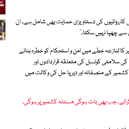
کارروائیوں کی دستاویزی حمایت بھی شامل ہے۔ ان
 سے چھپا نہیں سکتا۔‘
کا تنازعہ خطے میں امن و استحکام کو خطرہ بنانے
 کی سلامتی کونسل کی متعلقہ قراردادوں اور
شمیر کے منصفانہ اور دیرپا حل کی وکالت میں
ے بھارت کے 6 جہاز گرائے، جب بھی بات ہوگی مسئلہ کشمیر پر ہوگی،