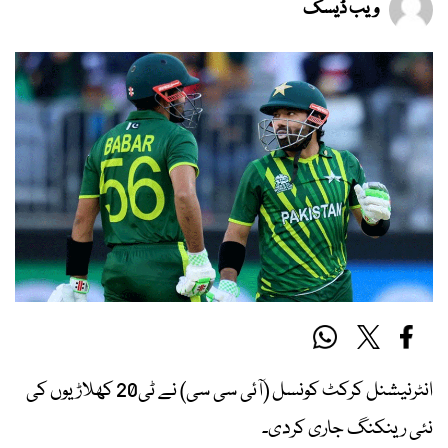
ویب ڈیسک
انٹرنیشنل کرکٹ کونسل (آئی سی سی) نے ٹی20 کھلاڑیوں کی
نئی رینکنگ جاری کردی۔