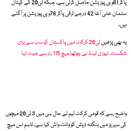
پاکر 61ویں پوزیشن حاصل کرلی ہے، جبکہ ٹی20 کے کپتان
سلمان علی آغا 42 درجے ترقی پاکر 76ویں پوزیشن پر آگئے
ہیں۔
یہ بھی پڑھیں
ٹی20 کرکٹ میں پاکستان کو سب سے بڑی
شکست، نیوزی لینڈ نے چوتھا میچ 115 رنز سے جیت لیا
واضح رہے کہ قومی کرکٹ ٹیم نے حال ہی میں 3 ٹی20 میچوں
کی سیریز میں بنگلہ دیش کو وائٹ واش کیا ہے۔ تاہم اس میچ