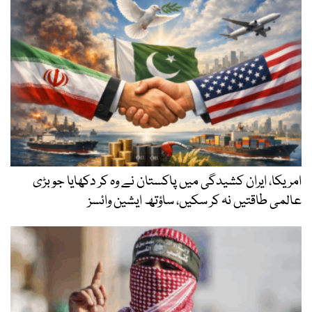
امریکا، ایران کشیدگی میں پاکستان نے وہ کر دکھایا جو بڑی
عالمی طاقتیں نہ کر سکیں، ساؤتھ ایشین وائسز