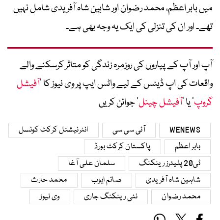
میں بابر اعظم، محمد رضوان اور شاہین شاہ آفریدی شامل نہیں
تھے۔ اور ان کی تنزلی کی ایک یہ وجہ بھی ہے۔
آپ اور آپ کے پیاروں کی روزمرہ زندگی کو متاثر کرسکنے والے
واقعات کی اپ ڈیٹس کے لیے واٹس ایپ پر وی نیوز کا ’
آفیشل
گروپ
‘ یا ’
آفیشل چینل
‘ جوائن کریں
WENEWS
آئی سی سی
انٹرنیشنل کرکٹ کونسل
بابر اعظم
پاکستان کرکٹ بورڈ
ٹی20 پلیئرز رینکنگ
سلمان علی آغا
شاہین شاہ آفریدی
صائم ایوب
محمد حارث
محمد رضوان
نئی رینکنگ جاری
وی نیوز