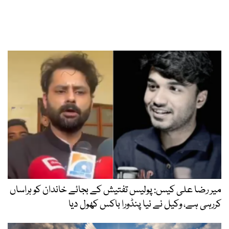
میر رضا علی کیس: پولیس تفتیش کے بجائے خاندان کو ہراساں
کررہی ہے، وکیل نے نیا پنڈورا باکس کھول دیا