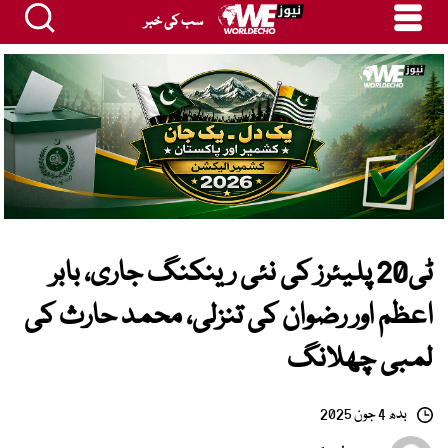
سب کی خبر
ٹی20 پلیئرز کی نئی رینکنگ جاری، بابر
اعظم اور رضوان کی تنزلی، محمد حارث کی
لمبی چھلانگ
بدھ 4 جون 2025