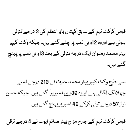
قومی کرکٹ ٹیم کے سابق کپتان بابر اعظم کی 3 درجے تنزلی
ہوئی ہے اور وہ 12ویں نمبر پر چلے گئے ہیں۔ جبکہ وکٹ کیپر
بیٹر محمد رضوان ایک درجہ تنزلی کے بعد 13ویں نمبر پر پہنچ
گئے ہیں۔
اسی طرح وکٹ کیپر بیٹر محمد حارث نے 210 درجے لمبی
چھلانگ لگائی ہے اور وہ 30ویں نمبر پر آگئے ہیں۔ جبکہ حسن
نواز 57 درجے ترقی کرکے 46 نمبر پر پہنچ گئے ہیں۔
قومی کرکٹ ٹیم کے جارح مزاج بیٹر صائم ایوب نے 4 درجے ترقی