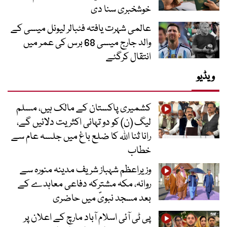
خوشخبری سنا دی
عالمی شہرت یافتہ فٹبالر لیونل میسی کے
والد جارج میسی 68 برس کی عمر میں
انتقال کرگئے
ویڈیو
کشمیری پاکستان کے مالک ہیں، مسلم
لیگ (ن) کو دو تہائی اکثریت دلائیں گے،
رانا ثنا اللہ کا ضلع باغ میں جلسہ عام سے
خطاب
وزیراعظم شہباز شریف مدینہ منورہ سے
روانہ، مکہ مشترکہ دفاعی معاہدے کے
بعد مسجد نبویؐ میں حاضری
پی ٹی آئی اسلام آباد مارچ کے اعلان پر