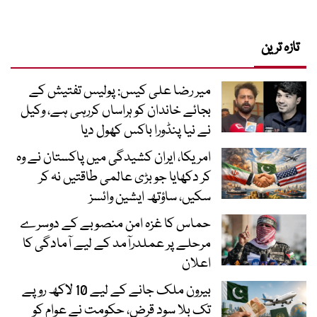
تازہ ترین
میر رضا علی کیس: پولیس تفتیش کے
بجائے خاندان کو ہراساں کررہی ہے، وکیل
نے نیا پنڈورا باکس کھول دیا
امریکا، ایران کشیدگی میں پاکستان نے وہ
کر دکھایا جو بڑی عالمی طاقتیں نہ کر
سکیں، ساؤتھ ایشین وائسز
حماس کا غزہ امن منصوبے کے دوسرے
مرحلے پر عملدرآمد کے لیے آمادگی کا
اعلان
بیرون ملک جانے کے لیے 10 لاکھ روپے
تک بلا سود قرض، حکومت نے عوام کو