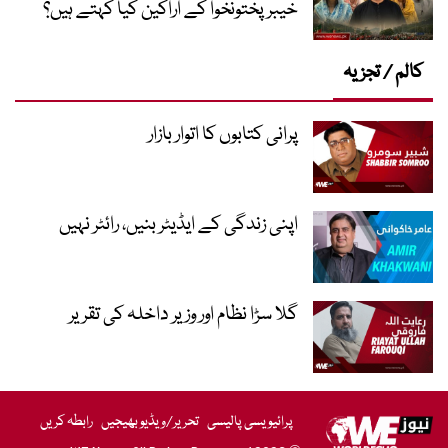
خیبر پختونخوا کے اراکین کیا کہتے ہیں؟
کالم / تجزیہ
پرانی کتابوں کا اتوار بازار
اپنی زندگی کے ایڈیٹر بنیں، رائٹر نہیں
گلا سڑا نظام اور وزیر داخلہ کی تقریر
پرائیویسی پالیسی
تحریر/ویڈیو بھیجیں
رابطہ کریں