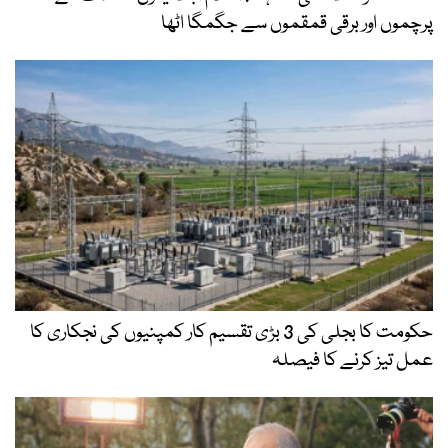
پرچموں اور برقی قمقموں سے جگمگا اٹھا
حکومت کا بجلی کی 3 بڑی تقسیم کار کمپنیوں کی نجکاری کا
عمل تیز کرنے کا فیصلہ