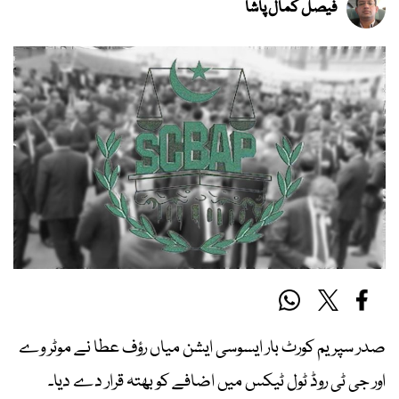
فیصل کمال پاشا
صدر سپریم کورٹ بار ایسوسی ایشن میاں رؤف عطا نے موٹر وے
اور جی ٹی روڈ ٹول ٹیکس میں اضافے کو بھتہ قرار دے دیا۔