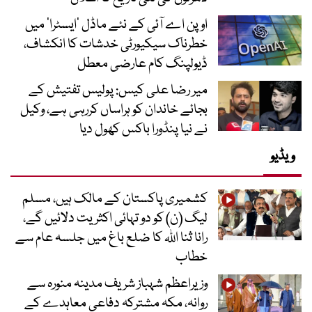
اوپن اے آئی کے نئے ماڈل ’ایسٹرا‘ میں
خطرناک سیکیورٹی خدشات کا انکشاف،
ڈیولپنگ کام عارضی معطل
میر رضا علی کیس: پولیس تفتیش کے
بجائے خاندان کو ہراساں کررہی ہے، وکیل
نے نیا پنڈورا باکس کھول دیا
ویڈیو
کشمیری پاکستان کے مالک ہیں، مسلم
لیگ (ن) کو دو تہائی اکثریت دلائیں گے،
رانا ثنا اللہ کا ضلع باغ میں جلسہ عام سے
خطاب
وزیراعظم شہباز شریف مدینہ منورہ سے
روانہ، مکہ مشترکہ دفاعی معاہدے کے