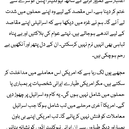
اعتبار سے کمزور کرنے کے ساتھ نیوکلیئر آپشن کو سرے سے
ختم کر دینا ہے۔ اس مقصد کے لیے وہ اپنے حملوں میں شدت
لے آئے گا۔ ہم نے غزہ میں دیکھا ہے کہ اسرائیلی اپنے مقاصد
کے لیے اندھے ہوجاتے ہیں، نہتے عوام کی ہلاکتیں اور بے پناہ
تباہی بھی انہیں نرم نہیں کرسکتی۔ ان کے دل پتھر اور آنکھیں بے
رحم ہوچکی ہیں۔
مجھے یوں لگ رہا ہے کہ امریکی اس معاملے میں مداخلت کر
سکتے ہیں، مگر امریکی طیارے ایرانی شخصیات پر بمباری یا
حملوں میں شامل نہیں ہوں گی۔ یہ کام وہ اسرائیل پر چھوڑ دیں
گے۔ امریکا آخری مرحلے میں تب شامل ہوگا جب اسرائیل
معاملات کو فنش نہیں کر پائے گا۔ تب امریکی اپنے بی باون
بمباراور دیگر طیاروں سے ان ایرانی نیوکلیئر اڈوں کو نشانہ بنائیں