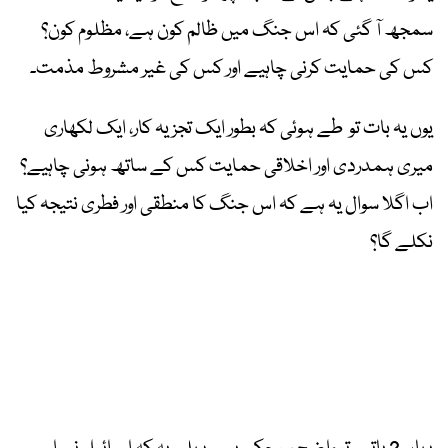
سمجھ آ گئی کہ اس جنگ میں ظالم کون ہے، مظلوم کون؟
کس کی حمایت کرنی چاہیے اور کس کی غیر مشروط مذمت۔
یوں یہ بات تو طے ہوئی کہ بطور ایک تجزیہ کار، ایک لکھاری
میری ہمدردی اور اخلاقی حمایت کس کے ساتھ ہونی چاہیے؟
اب اگلا سوال یہ ہے کہ اس جنگ کا منطقی اور فطری نتیجہ کیا
نکلے گا؟