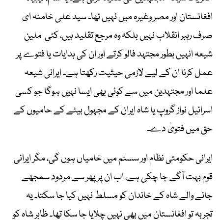
افغانستان اور مصر وغیرہ میں نہیں تھا۔ سید علی خامنہ ای
صرف رہبر انقلاب نہیں بلکہ وہ مرجع تقلید ہیں، کئی ملین
شیعہ انہیں بطور مجتہد فالو کرتے اور ان کی ہدایات یا فتوے پر
عمل کرنا ان کے لیے لازمی حیثیت رکھتا ہے۔ ایرانی شیعہ
علما اور مجتہدین میں سے کوئی بھی ایسا نہیں ہوگا جو کسی
اسرائیل نواز گروپ یا شاہ ایران کے مجہول بیٹے کے حامیوں کے
حق میں فتویٰ دے۔
ایرانی حکومتی نظام اور سسٹم میں خامیاں ہوں گی، مگر ایرانی
قوم بہت آگے جا چکی ہے، اب ان پر پھر سے مردود سمجھے
جانے والے شاہ کے خاندان کو مسلط نہیں کیا جا سکتا۔ یہ
تجربہ تو افغانستان میں بھی نہیں چلایا جا سکا تھا۔ ظاہر شاہ کو