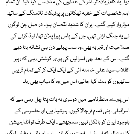
دیا۔ یہ کام زیادہ تر اندر کے غداروں کی مدد سے کیا گیا۔ ان تمام
اہم شخصیات کے خفیہ ٹھکانوں پر پرفیکٹ ٹائمنگ کے ساتھ
موثر وار کیے گئے۔ ایران کا شدید نقصان ہوا۔ دراصل جن لوگوں
نے یہ جنگ لڑنی تھی، جن کے پاس پورا پلان تھا، لیڈ کرنے کی
صلاحیت اور تجربہ بھی، وہ سب پہلے دن ہی نشانہ بنا دیے
گئے۔ اس کے بعد بھی اسرائیل کی پوری کوشش رہی کہ رہبر
انقلاب سید علی خامنہ ائی کے ایک ایک کر کے تمام قریبی
ساتھیوں کو ہٹ کیا جائے، اس میں وہ کامیاب بھی رہا۔
اس پورے منظرنامے میں دوسری یہ بات پتا چل رہی ہے کہ
اسرائیلی اپنی تمام تر چالاکیوں، ہوشیاریوں اور جاسوسی کے
باوجود ایران کو بالکل نہیں سمجھتے ۔ ایک طرف تو انفارمیشن
کا یہ عالم کہ اسرائیلی ایجنٹوں کو اتنے اہم اور ہائی پروفائل لوگوں