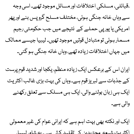
،قبائلی، مسلکی اختلافات اور مسائل موجود تھے۔ اسی وجہ
سے وہاں خانہ جنگی ہوئی، مختلف مسلح گروپس بنے اور پھر
امریکی یا یورپی حملے کے نتیجے میں جب حکومتی رجیم
مسمار ہوئی تو متبادل قوتیں موجود تھیں۔ لیبیا جیسے ممالک
میں جہاں اختلافات زیادہ تھے، وہاں خانہ جنگی ہو گئی۔
ایران اس کے برعکس ایک زیادہ منظم، یکجا اور شدید قوم پرست
کے جذبات سے لبریز قوم ہے۔ وہاں کی بہت بڑی غالب اکثریت
ایک ہی زبان بولنے والی، ایک ہی مسلک سے تعلق رکھنے
والی ہے۔
ایک اور نکتہ بھی بہت اہم ہے کہ ایرانی عوام کی غیر معمولی
اکثریت شیعہ مجتہدین کی تقلید کرتی ہے۔ یہ شام، لیبیا،