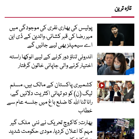
تازہ ترین
پولیس کی بھاری نفری کی موجودگی میں
میر رضا کی قبر کشائی، والدین کے ڈی این
اے سیمپلز بھی لیے جائیں گے
اندرونی تناؤ دور کرنے کے لیے انوکھا راستہ
اختیار کرنے والی جاپانی خاتون گرفتار
کشمیری پاکستان کے مالک ہیں، مسلم
لیگ (ن) کو دو تہائی اکثریت دلائیں گے،
رانا ثنا اللہ کا ضلع باغ میں جلسہ عام سے
خطاب
بھارت: کاکروچ تحریک نے نئی ملک گیر
مہم کا اعلان کردیا، مودی حکومت شدید