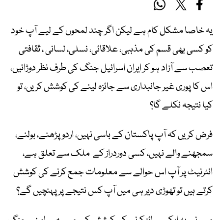
یہ خاصا مشکل کام ہے لیکن اگر چند لمحوں کے لیے آپ خود
کو کسی بھی قسم کی مذہبی، علاقائی، نسلی، لسانی ، ثقافتی
تعصب سے آزاد ہو کر ایران اسرائیل جنگ کی طرف نظر دوڑائیں،
اس کا پوری غیر جانبداری سے جائزہ لینے کی کوشش کریں، تو
کیا نتیجہ نکلے گا؟
فرض کریں کہ آپ پاکستان کے باسی نہیں، اردو پڑھنے، بولنے،
سمجھنے والے نہیں، کسی دوردراز کے ملک سے تعلق ہے،
انٹرنیٹ پر آپ اس حوالے سے معلومات جمع کرنے کی کوشش
کرتے ہیں تو تھوڑی دیر ہی میں آپ کس نتیجے پر پہنچیں گے؟