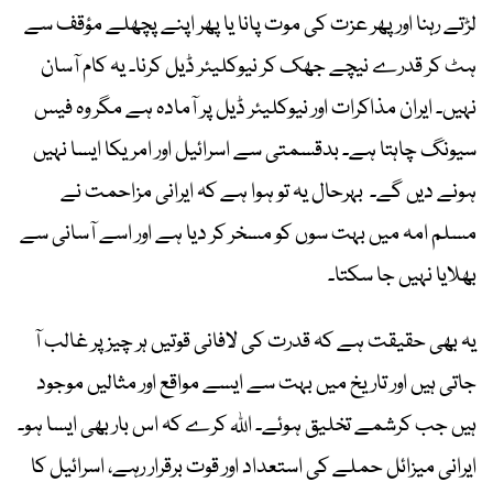
لڑتے رہنا اور پھر عزت کی موت پانا یا پھر اپنے پچھلے مؤقف سے
ہٹ کر قدرے نیچے جھک کر نیوکلیئر ڈیل کرنا۔ یہ کام آسان
نہیں۔ ایران مذاکرات اور نیوکلیئر ڈیل پر آمادہ ہے مگر وہ فیس
سیونگ چاہتا ہے۔ بدقسمتی سے اسرائیل اور امریکا ایسا نہیں
ہونے دیں گے۔ بہرحال یہ تو ہوا ہے کہ ایرانی مزاحمت نے
مسلم امہ میں بہت سوں کو مسخر کر دیا ہے اور اسے آسانی سے
بھلایا نہیں جا سکتا۔
یہ بھی حقیقت ہے کہ قدرت کی لافانی قوتیں ہر چیز پر غالب آ
جاتی ہیں اور تاریخ میں بہت سے ایسے مواقع اور مثالیں موجود
ہیں جب کرشمے تخلیق ہوئے۔ اللہ کرے کہ اس بار بھی ایسا ہو۔
ایرانی میزائل حملے کی استعداد اور قوت برقرار رہے، اسرائیل کا