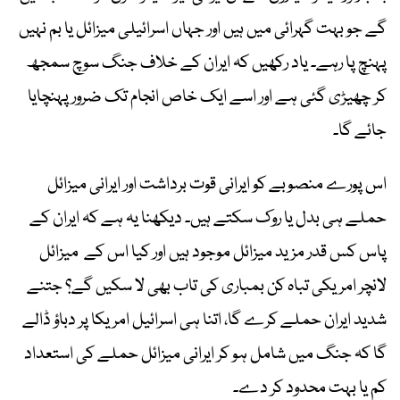
گے جو بہت گہرائی میں ہیں اور جہاں اسرائیلی میزائل یا بم نہیں
پہنچ پا رہے۔ یاد رکھیں کہ ایران کے خلاف جنگ سوچ سمجھ
کر چھیڑی گئی ہے اور اسے ایک خاص انجام تک ضرور پہنچایا
جائے گا۔
اس پورے منصوبے کو ایرانی قوت برداشت اور ایرانی میزائل
حملے ہی بدل یا روک سکتے ہیں۔ دیکھنا یہ ہے کہ ایران کے
پاس کس قدر مزید میزائل موجود ہیں اور کیا اس کے میزائل
لانچر امریکی تباہ کن بمباری کی تاب بھی لا سکیں گے؟ جتنے
شدید ایران حملے کرے گا، اتنا ہی اسرائیل امریکا پر دباؤ ڈالے
گا کہ جنگ میں شامل ہو کر ایرانی میزائل حملے کی استعداد
کم یا بہت محدود کر دے۔