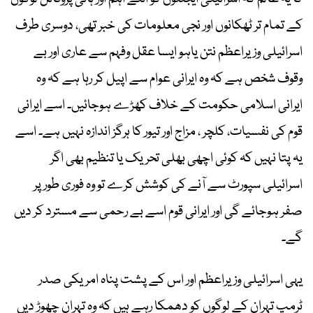
کے تمام تر ٹھکانوں اور نجی معلومات کی خبر تھی، دوسری طرف
اسرائیلی وزیراعظم نتن یاہو ایسا عقل وفہم سے عاری اور بے
وقوف شخص ہے کہ وہ ایرانی عوام سے اپیل کر رہا ہے کہ وہ
ایرانی اسلامی حکومت کے خلاف کھڑے ہوجائیں۔ اسے ایرانی
قوم کی نفسیات، کلچر ، مزاج اور تیور کا ہرگز اندازہ نہیں ہے۔ اسے
یہ پتا نہیں کہ کوئی اچھی بھلی تحریک یا تنظیم بھی اگر
اسرائیلی سپورٹ سے آنے کی کوشش کرے تو وہ فوری طور پر
صفر ہوجائے گی اور ایرانی قوم اسے بے رحمی سے مسترد کر دیں
گے۔
یہی اسرائیلی وزیراعظم اور اس کے پشت پناہ امریکی صدر
ٹرمپ تہران کے لوگوں کو دھمکا رہے ہیں کہ وہ تہران چھوڑ دیں