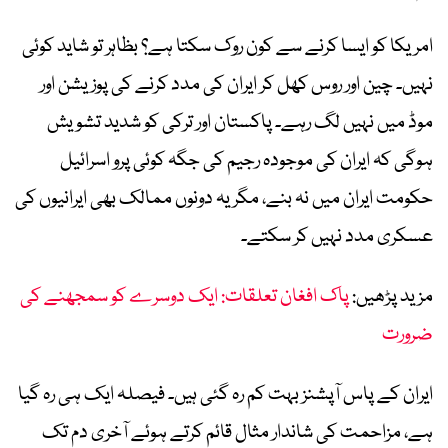
امریکا کو ایسا کرنے سے کون روک سکتا ہے؟ بظاہر تو شاید کوئی
نہیں۔ چین اور روس کھل کر ایران کی مدد کرنے کی پوزیشن اور
موڈ میں نہیں لگ رہے۔ پاکستان اور ترکی کو شدید تشویش
ہوگی کہ ایران کی موجودہ رجیم کی جگہ کوئی پرو اسرائیل
حکومت ایران میں نہ بنے، مگر یہ دونوں ممالک بھی ایرانیوں کی
عسکری مدد نہیں کر سکتے۔
مزید پڑھیں:
پاک افغان تعلقات: ایک دوسرے کو سمجھنے کی
ضرورت
ایران کے پاس آپشنز بہت کم رہ گئی ہیں۔ فیصلہ ایک ہی رہ گیا
ہے، مزاحمت کی شاندار مثال قائم کرتے ہوئے آخری دم تک