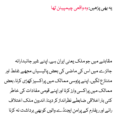
یہ بھی پڑھیں:
وہ واقعی چیمپیئن تھا
مقابلے میں جو ملک یعنی ایران ہے، اپنے غیر جانبدارانہ
جائزے میں اس کی ماضی کی بعض پالیسیاں مجھے غلط اور
متنازع لگیں، اپنے پڑوسی ممالک میں پراکسیز کھڑی کرنا، بعض
ممالک میں پراکسی وارز کرنا اور اپنے قومی مفادات کی خاطر
کئی بار اخلاقی ضابطے نظرانداز کر دینا، اندرون ملک اختلاف
رائے اور ریفارم کے پرامن ایجنڈے والوں کو بھی برداشت نہ کرنا