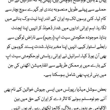
یہاں 2 باتیں تو واضح ہوچکی ہیں۔ پہلی یہ کہ اسرائیل نے اس
حملے سے پہلے طویل منصوبہ بندی اور گہرے سوچ بچار سے
کام لیا۔ کئی برسوں تک وہ ایران کے اندر اپنا نیٹ ورک بنانے میں
لگا رہا، اہم ایرانی اداروں میں غدار ڈھونڈ کر انہیں اپنا ایجنٹ
بنایا، موجودہ حکومتی سیٹ اپ (رجیم) سے ناراض لوگوں سے
رابطے استوار کیے، انہیں اپنا مخبر بنایا۔ شدت پسند گروہوں کو
بھی آن بورڈ کیا۔ اسرائیل نے ایرانی ریاستی اورحکومتی سیٹ اپ
کے بارے میں ہر ممکن طریقے سے انفارمیشن اکھٹی کی جن
میں ہنی ٹریپ بھی شامل ہوسکتا ہے۔
بعض سوشل میڈیا رپورٹس میں ایسی جیوش خواتین کے نام بھی
آئے جو نومسلم ہونے کا تاثر دے کر ایران کے حق میں بین
الاقوامی جریدوں میں بلاگ، کالمز لکھتی رہیں اور یوں انہیں