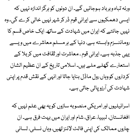
ورنہ تباہ وبرباد ہوجائیں گے۔ ان دونوں کو ہرگز اندازہ نہیں کہ
ایسی دھمکیوں سے ایرانی قوم ڈر کر شہر نہیں خالی کرے گی۔ وہ
نہیں جانتے کہ ایران میں شہادت کے ساتھ ایک خاص قسم کا
رومانٹسزم وابستہ ہے، دنیا کے ہر مسلم معاشرے میں ویسے
یہی جذبہ ہے۔ ایرانی قوم ، معاشرت اور ثقافت میں کربلا کے
استعارے گھلے ملے ہیں۔ اسلامی تاریخ کے ان عظیم الشان
کرداروں کو وہاں رول ماڈل بنایا جاتا اور انہی کے نقش قدم پر اپنی
شہادت کی آرزو پالی جاتی ہے۔
اسرائیلیوں اور امریکی منصوبہ سازوں کویہ بھی علم نہیں کہ
افغانستان، لبییا، عراق، شام اور ایران میں بہت فرق ہے۔ ان
چاروں ممالک کی اپنی فالٹ لائنز تھیں، وہاں نسلی، لسانی