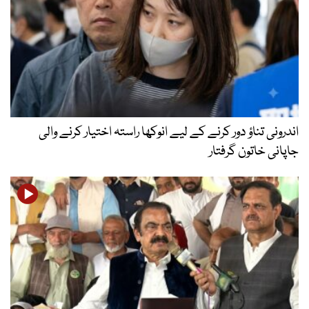
اندرونی تناؤ دور کرنے کے لیے انوکھا راستہ اختیار کرنے والی
جاپانی خاتون گرفتار