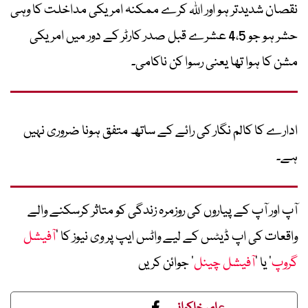
نقصان شدیدتر ہو اور اللہ کرے ممکنہ امریکی مداخلت کا وہی
حشر ہو جو 4،5 عشرے قبل صدر کارٹر کے دور میں امریکی
مشن کا ہوا تھا یعنی رسوا کن ناکامی۔
ادارے کا کالم نگار کی رائے کے ساتھ متفق ہونا ضروری نہیں
ہے۔
آپ اور آپ کے پیاروں کی روزمرہ زندگی کو متاثر کرسکنے والے
واقعات کی اپ ڈیٹس کے لیے واٹس ایپ پر وی نیوز کا ’
آفیشل
گروپ
‘ یا ’
آفیشل چینل
‘ جوائن کریں