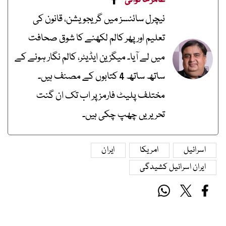
عامر خاکوانی
نیچرل سائنسز میں گریجویشن، قانون کی
تعلیم اور پھر کالم لکھنے کا شوق صحافت
میں لے آیا۔ میگزین ایڈیٹر، کالم نگار ہونے کے
ساتھ ساتھ 4 کتابوں کے مصنف ہیں۔
مختلف پلیٹ فارمز پر اب تک ان گنت
تحریریں چھپ چکی ہیں۔
اسرائیل
امریکا
ایران
ایران اسرائیل کشیدگی