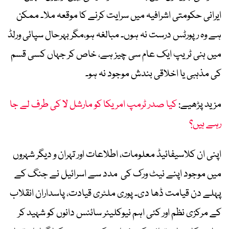
ایرانی حکومتی اشرافیہ میں سرایت کرنے کا موقعہ ملا۔ ممکن
ہے وہ رپورٹس درست نہ ہوں۔ مبالغہ ہو،مگر بہرحال سپائی ورلڈ
میں ہنی ٹریپ ایک عام سی چیز ہے، خاص کر جہاں کسی قسم
کی مذہبی یا اخلاقی بندش موجود نہ ہو۔
مزید پڑھیے:
کیا صدر ٹرمپ امریکا کو مارشل لا کی طرف لے جا
رہے ہیں؟
اپنی ان کلاسیفائیڈ معلومات، اطلاعات اور تہران و دیگر شہروں
میں موجود اپنے نیٹ ورک کی مدد سے اسرائیل نے جنگ کے
پہلے دن قیامت ڈھا دی۔ پوری ملٹری قیادت، پاسداران انقلاب
کے مرکزی نظم اور کئی اہم نیوکلیئر سائنس دانوں کو شہید کر