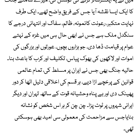
میں نے یہ ایکسرسائز کرنے کی کوشش کی، میرے سامنے جنگ
کا ایک ایسا نقشہ آیا جس کے فریق واضح تھے۔ ایک طرف
نہایت متکبر، رعونت کانمونہ، ظالم، سفاک اور انتہائی درجے کا
سنگدل ملک ہے جس نے ابھی حال ہی میں غزہ کے نہتے
عوام پر قیامت ڈھا دی، جو ہزاروں بچوں، عورتوں اور بزرگوں کی
اموات اور لاکھوں کی بھوک پیاس، تکلیف اور کرب کا باعث بنا۔
حالیہ جنگ بھی جس نے ایران پر مسلط کی، تمام عالمی
قوانین کے پرخچے اڑا دیے، ہر قسم کی اخلاقی دلیل اٹھا کر دور
پھینک دی اور بے پناہ وحشیانہ قوت کے ساتھ تہران اور دیگر
ایرانی شہروں پر ٹوٹ پڑا۔ چن چن کر ہر اس شخص کو نشانہ
بنایاجس سے مزاحمت کی معمولی سی امید بھی ہوسکتی
تھی۔