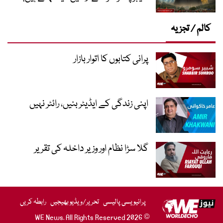
کالم / تجزیہ
پرانی کتابوں کا اتوار بازار
اپنی زندگی کے ایڈیٹر بنیں، رائٹر نہیں
گلا سڑا نظام اور وزیر داخلہ کی تقریر
پرائیویسی پالیسی
تحریر/ویڈیو بھیجیں
رابطہ کریں
© 2026 WE News. All Rights Reserved