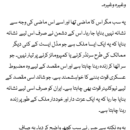
وغیرہ وغیرہ۔
یہ سب مگر اس کا ماضی تھا اور اسے اس ماضی کی وجہ سے
نشانہ نہیں بنایا جا رہا۔ اس کے دشمن نے صرف اس لیے نشانہ
بنایا کہ یہ ایک ایسا ملک ہے جو مڈل ایسٹ کے کئی دیگر
ممالک کی طرح سرنڈر کرنے یا کمپرومائز کرنے پر تیار نہیں۔ جو
سر اٹھا کر زندہ رہنا چاہتا ہے اور اس مقصد کے لیے وہ مضبوط
عسکری قوت بننے کا خواہشمند ہے، جو شائد اسی مقصد کے
لیے نیوکلیئر قوت بھی چاہتا ہے۔ ایران کو صرف اسی لیے نشانہ
بنایا جا رہا کہ یہ ایک عزت دار اور خوددار ملک کے طور پر زندہ
رہنا چاہتا ہے۔
یہ وہ نکتہ ہے جس نے سب کچھ واضح کر دیا۔ یہ صاف