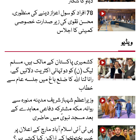
دباؤ کا شکار
78 افراد کو سول اعزاز دینے کی منظوری،
محسن نقوی کی زیر صدارت خصوصی
کمیٹی کا اجلاس
ویڈیو
کشمیری پاکستان کے مالک ہیں، مسلم
لیگ (ن) کو دو تہائی اکثریت دلائیں گے،
رانا ثنا اللہ کا ضلع باغ میں جلسہ عام سے
خطاب
وزیراعظم شہباز شریف مدینہ منورہ سے
روانہ، مکہ مشترکہ دفاعی معاہدے کے
بعد مسجد نبویؐ میں حاضری
پی ٹی آئی اسلام آباد مارچ کے اعلان پر
خیبر پختونخوا کے اراکین کیا کہتے ہیں؟