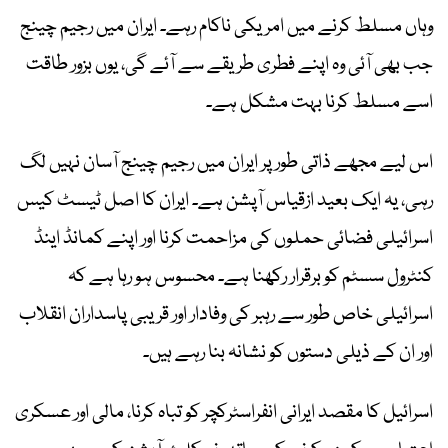
وہاں مسلط کرنے میں امریکی ناکام رہے۔ ایران میں رجیم چینج
جب بھی آئی وہ اپنے فطری طریقے سے آئے گی، یوں بزور طاقت
اسے مسلط کرنا بہت مشکل ہے۔
اس لیے مجھے ذاتی طور پر ایران میں رجیم چینج آسان نہیں لگ
رہی، یہ ایک بعید ازقیاس آپشن ہے۔ ایران کا اصل ٹیسٹ کیس
اسرائیلی فضائی حملوں کی مزاحمت کرنا اور اپنے کمانڈ اینڈ
کنٹرول سسٹم کو برقرار رکھنا ہے۔ محسوس ہو رہا ہے کہ
اسرائیلی خاص طور سے رہبر کی وفادار اور قریبی پاسداران انقلاب
اور ان کے ذیلی دستوں کو نشانہ بنا رہے ہیں۔
اسرائیل کا مقصد ایرانی انفراسٹرکچر کو تباہ کرنا، مالی اور عسکری