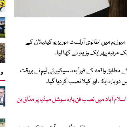
میوزیم میں اطالوی آرٹسٹ موریزیو کیٹیلان کے
مرتبہ پھر ایک وزیٹر نے کھا لیا۔
 مطابق واقعہ کے فوراً بعد سیکیورٹی ٹیم نے بروقت
وی
 دوبارہ ایک اور کیلا نصب کر دیا گیا۔
سلام آباد میں نصب فن پارہ سوشل میڈیا پر مذاق بن