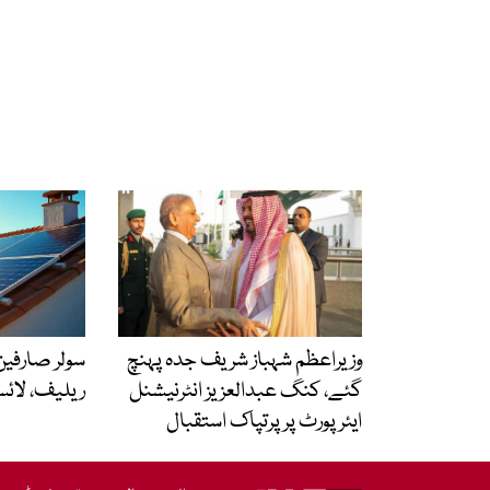
وزیراعظم شہباز شریف جدہ پہنچ
سولر صارفین 
گئے، کنگ عبدالعزیز انٹرنیشنل
ریلیف، لائ
ایئر پورٹ پر پرتپاک استقبال