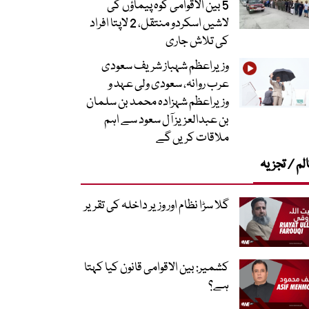
5 بین الاقوامی کوہ پیماؤں کی
لاشیں اسکردو منتقل، 2 لاپتا افراد
کی تلاش جاری
وزیراعظم شہباز شریف سعودی
عرب روانہ، سعودی ولی عہد و
وزیراعظم شہزادہ محمد بن سلمان
بن عبدالعزیز آل سعود سے اہم
ملاقات کریں گے
لم / تجزیہ
گلا سڑا نظام اور وزیر داخلہ کی تقریر
کشمیر: بین الاقوامی قانون کیا کہتا
ہے؟