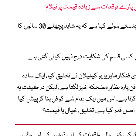
ن پارے توقعات سے زیادہ قیمت پر نیلام
حالیہ واقعے کے بعد سنٹر پومپیدو میوزیم نے ہنستے ہوئے کہا ہے کہ یہ شاید پچھلے 30 سالوں کا
 کسی قسم کی شکایت درج نہیں کرائی گئی ہے۔
ی فنکار ماوریزیو کیٹیلان نے تخلیق کیا، ایک سادہ
 فن پارہ بظاہر مضحکہ خیز لگتا ہے، لیکن درحقیقت یہ
کرتا ہے۔ اس میں ایک عام شے کو فن بنا کر پیش کیا
ی اصل قدر کیا ہے، تخلیق، خیال یا قیمت؟
متاثر کرسکنے والے واقعات کی اپ ڈیٹس کے لیے واٹس