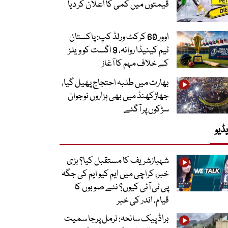
قیمتوں میں کمی کا اعلان کر دیا
اوور 60 کرکٹ ورلڈ کپ: پاکستان
ٹیم کینیڈا روانہ، 9 اگست کو ویلز
کے خلاف مہم کا آغاز
بھارت میں طلبہ احتجاج پھیل گیا،
جھاڑکھنڈ میں بھی ہزاروں نوجوان
سڑکوں پر آگئے
ڈیو
شہبازشریف کا مستقبل کیا؟ بڑی
خبر، کراچی میں ایم کیو ایم کی جگہ
پی ٹی آئی کیوں؟ نئے صوبوں کا
قیام، اندر کی خبر
براڈ پیک سانحہ: نرمل پرجا سمیت