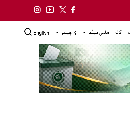
کالم
ملٹی میڈیا
X چینلز
English