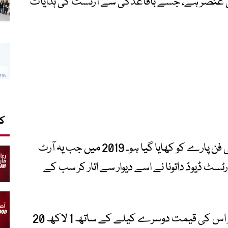
ی عنصر ہے، جسے باقاعدگی سے آرٹسٹ کی ہدایات
کا
یہ پہلی بار نہیں کہ ‘کومیڈین’ نامی اس قیمتی فن پارے کو کھایا گیا ہو۔ 2019 میں جب یہ آرٹ
رٹسٹ ڈیوڈ داتونا نے اسے دیوار سے اتار کر سب کے
اس واقعے کے بعد یہ آرٹ ورک وائرل ہو گیا اور اس کی قیمت دوسرے کیلے کے ساتھ 1 لاکھ 20