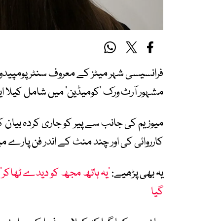
فرانسیسی شہر میٹز کے معروف سنٹر پومپیدو 
مشہور آرٹ ورک ‘کومیڈین’ میں شامل کیلا ایک 
میوزیم کی جانب سے پیر کو جاری کردہ بیان کے
کارروائی کی اور چند منٹ کے اندر فن پارے میں
یہ بھی پڑھیے:
’یہ ہاتھ مجھ کو دیدے ٹھاکر‘ ا
گیا