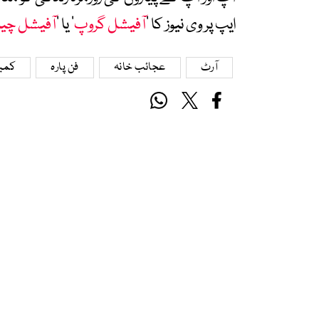
ایپ پر وی نیوز کا ’
آفیشل گروپ
‘ یا ’
آفیشل چی
آرٹ
عجائب خانہ
فن پارہ
کمی