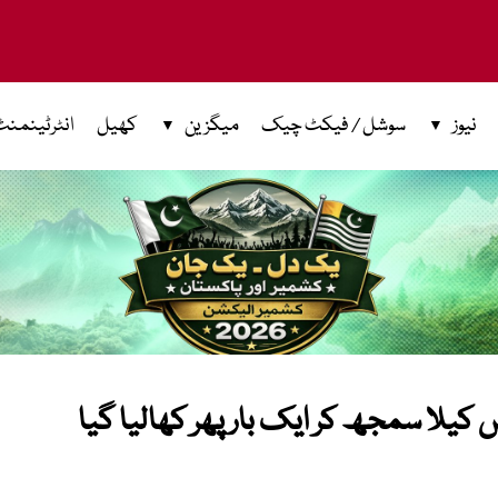
نیوز
سوشل / فیکٹ چیک
میگزین
کھیل
انٹرٹینمنٹ