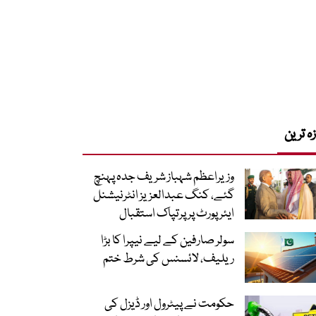
زہ ترین
وزیراعظم شہباز شریف جدہ پہنچ
گئے، کنگ عبدالعزیز انٹرنیشنل
ایئر پورٹ پر پرتپاک استقبال
سولر صارفین کے لیے نیپرا کا بڑا
ریلیف، لائسنس کی شرط ختم
حکومت نے پیٹرول اور ڈیزل کی