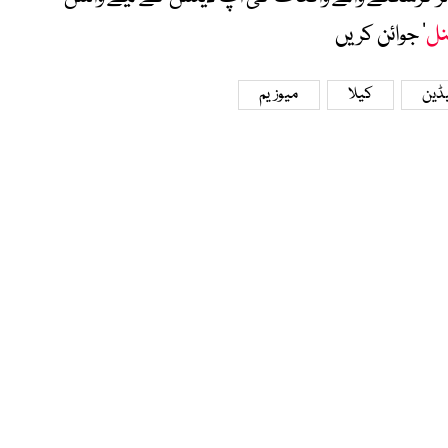
نل
‘ جوائن کریں
ڈین
کیلا
میوزیم