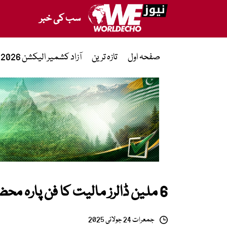
سب کی خبر
صفحہ اول
تازہ ترین
آزاد کشمیر الیکشن 2026
6 ملین ڈالرز مالیت کا فن پارہ محض کیلا سمجھ کر ایک بار پھر کھالیا گیا
جمعرات 24 جولائی 2025