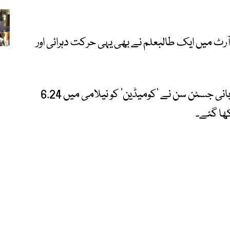
ف آرٹ میں ایک طالبعلم نے بھی یہی حرکت دہرائی اور
نومبر 2024 میں، چینی کرپٹو پلیٹ فارم کے بانی جسٹن سن نے ‘کومیڈین’ کو نیلامی میں 6.24
کھا گئے۔