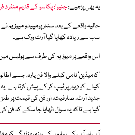
یہ بھی پڑھیے:
جنیوا: پکاسو کے قدیم منفرد ف
سب سے زیادہ کھایا گیا آرٹ ورک ہے۔
اس واقعے پر میوزیم کی طرف سے پولیس میں
‘کامیڈین’ نامی کیلے والا فن پارہ، جسے اطالو
کیلے کو دیوار پر ٹیپ کر کے پیش کرتا ہے۔ یہ
جدید آرٹ، صارفیت، اور فن کی قیمت پر طنز 
گیا ہے تاکہ یہ سوال اٹھایا جا سکے کہ فن ک
آپ اور آپ کے پیاروں کی روزمرہ زندگی کو 