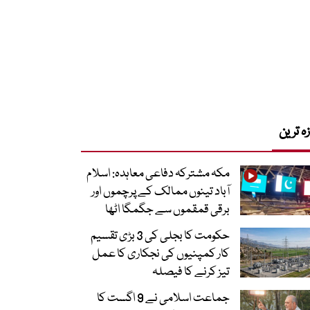
زہ ترین
مکہ مشترکہ دفاعی معاہدہ: اسلام
آباد تینوں ممالک کے پرچموں اور
برقی قمقموں سے جگمگا اٹھا
حکومت کا بجلی کی 3 بڑی تقسیم
کار کمپنیوں کی نجکاری کا عمل
تیز کرنے کا فیصلہ
جماعت اسلامی نے 9 اگست کا