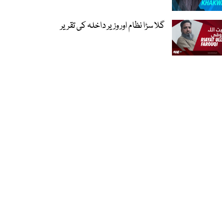
گلا سڑا نظام اور وزیر داخلہ کی تقریر