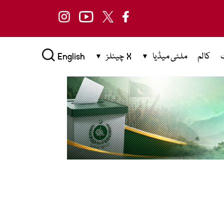
کالم
ملٹی میڈیا
X چینلز
English