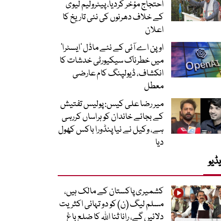
احتجاج مؤخر کردیا، پیٹرولیم لیوی
کے خلاف دھرنوں کی نئی تاریخ کا
اعلان
اوپن اے آئی کے نئے ماڈل ’ایسٹرا‘
میں خطرناک سیکیورٹی خدشات کا
انکشاف، ڈیولپنگ کام عارضی
معطل
میر رضا علی کیس: پولیس تفتیش
کے بجائے خاندان کو ہراساں کررہی
ہے، وکیل نے نیا پنڈورا باکس کھول
دیا
ڈیو
کشمیری پاکستان کے مالک ہیں،
مسلم لیگ (ن) کو دو تہائی اکثریت
دلائیں گے، رانا ثنا اللہ کا ضلع باغ