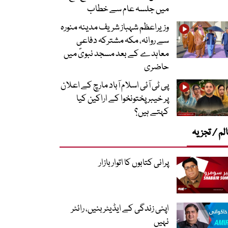
میں جلسہ عام سے خطاب
وزیراعظم شہباز شریف مدینہ منورہ
سے روانہ، مکہ مشترکہ دفاعی
معاہدے کے بعد مسجد نبویؐ میں
حاضری
پی ٹی آئی اسلام آباد مارچ کے اعلان
پر خیبر پختونخوا کے اراکین کیا
کہتے ہیں؟
لم / تجزیہ
پرانی کتابوں کا اتوار بازار
اپنی زندگی کے ایڈیٹر بنیں، رائٹر
نہیں