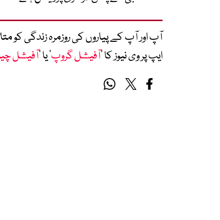
آپ اور آپ کے پیاروں کی روزمرہ زندگی کو 
ایپ پر وی نیوز کا ’
آفیشل گروپ
‘ یا ’
آفیشل چی