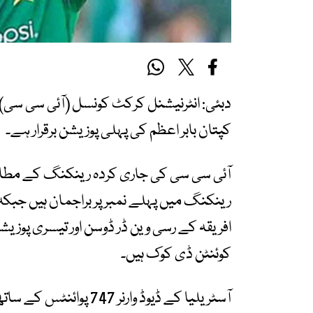
دبئی: انٹرنیشنل کرکٹ کونسل (آئی سی سی
کپتان بابر اعظم کی پہلی پوزیشن برقرار ہے۔
کوئنٹن ڈی کوک ہیں۔