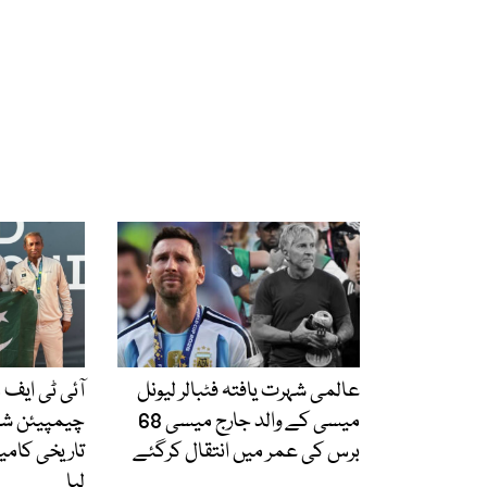
عالمی شہرت یافتہ فٹبالر لیونل
آئی ٹی ایف م
میسی کے والد جارج میسی 68
چیمپیئن شپ
برس کی عمر میں انتقال کرگئے
تاریخی کامی
لیا