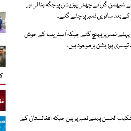
ے شبھمن گل نے چھٹی پوزیشن پر جگہ بنا لی اور
ے بعد ساتویں نمبر پر چلے گئے۔
لے نمبر پر پہنچ گئے جبکہ آسٹریلیا کے جوش
ٹ تیسری پوزیشن پر موجود ہیں۔
کا
کیب الحسن پہلے نمبر پر ہیں جبکہ افغانستان کے