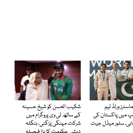
اسٹرز ورلڈ ٹیم
شکیب الحسن کو شیخ حسینہ
 میں پاکستان کی
کے ساتھ ٹی وی پروگرام میں
ابی، سلور میڈل جیت
شرکت مہنگی پڑگئی، بنگلہ
دیشی حکومت کا بڑا فیصلہ