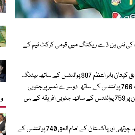
) کی نئی ون ڈے ریکنگ میں قومی کرکٹ ٹیم کے
آئی سی سی کی جاری کردہ رینکنگ کے مطابق کپتان بابر اعظم 887 پوائنٹس کے ساتھ بیٹنگ
رینکنگ میں پہلے نمبر پر براجمان ہیں جبکہ 766 پوائنٹس کے ساتھ دوسرے نمبر پر جنوبی
افریقہ کے رسی وین ڈر ڈوسن اور تیسری پوزیشن پر 759 پوائنٹس کے ساتھ جنوبی افریقہ کے ہی
وی
آسٹریلیا کے ڈیوڈ وارنر 747 پوائنٹس کے ساتھ چوتھی اور پاکستان کے امام الحق 740 پوائنٹس کے