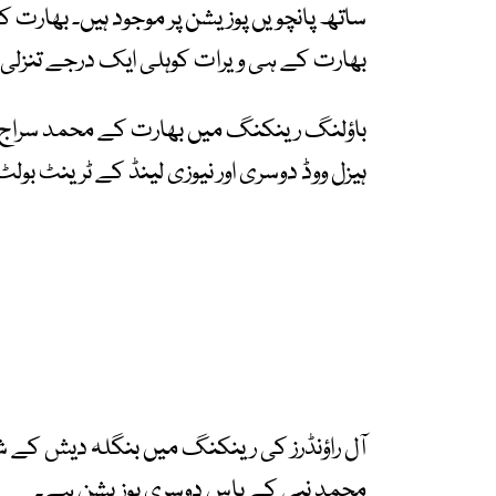
ساتھ پانچویں پوزیشن پر موجود ہیں۔ بھارت ک
بھارت کے ہی ویرات کوہلی ایک درجے تنزلی ک
باؤلنگ رینکنگ میں بھارت کے محمد سراج پہ
ہیزل ووڈ دوسری اور نیوزی لینڈ کے ٹرینٹ بول
آل راؤنڈرز کی رینکنگ میں بنگلہ دیش کے ش
محمد نبی کے پاس دوسری پوزیشن ہے۔