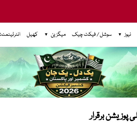
نیوز
سوشل / فیکٹ چیک
میگزین
کھیل
انٹرٹینمنٹ
 پوزیشن برقرار