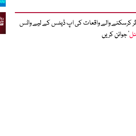
متاثر کرسکنے والے واقعات کی اپ ڈیٹس کے لیے واٹس
نل
‘ جوائن کریں