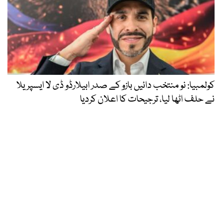
کولمبیا: نو منتخب دائیں بازو کے صدر ابیلارڈو ڈی لا ایسپریلا
نے حلف اٹھا لیا، ترجیحات کا اعلان کردیا