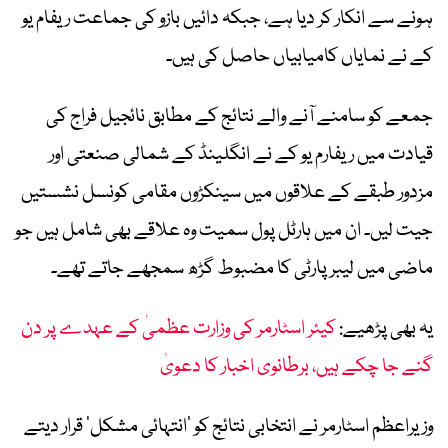
ہونے سے انکار کر دیا ہے، جبکہ دائیں بازو کی جماعت ریفام یو
کے نے نمایاں کامیابیاں حاصل کی ہیں۔
جمعے کو سامنے آنے والے نتائج کے مطابق نائجیل فراج کی
قیادت میں ریفارم یو کے نے انگلینڈ کے شمالی صنعتی اور
مزدور طبقے کے علاقوں میں سینکڑوں مقامی کونسل نشستیں
جیت لیں۔ ان میں ہارٹل پول سمیت وہ علاقے بھی شامل ہیں جو
ماضی میں لیبر پارٹی کا مضبوط گڑھ سمجھے جاتے تھے۔
یہ بھی پڑھیے:
کیئر اسٹارمر کی وزارت عظمیٰ کے عہدے پر دن
گنے جا چکے ہیں، برطانوی اخبار کا دعویٰ
وزیراعظم اسٹارمر نے انتخابی نتائج کو ‘انتہائی مشکل’ قرار دیتے