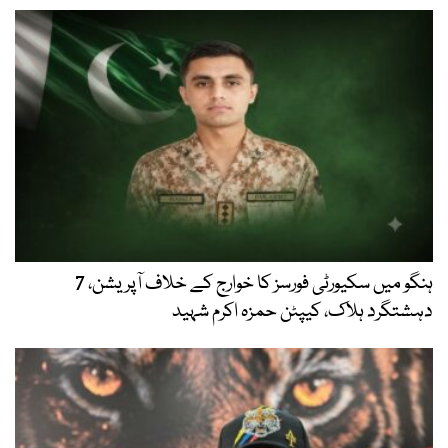
ہنگو میں سکیورٹی فورسز کا خوارج کے خلاف آپریشن، 7
دہشتگرد ہلاک، کیپٹن حمزہ اکرم شہید