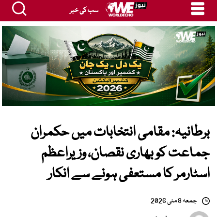
سب کی خبر
برطانیہ: مقامی انتخابات میں حکمران
جماعت کو بھاری نقصان، وزیراعظم
اسٹارمر کا مستعفی ہونے سے انکار
جمعہ 8 مئی 2026