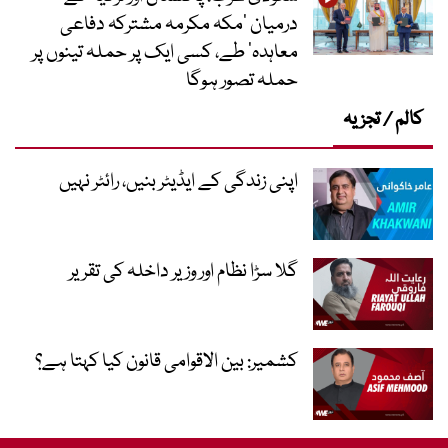
درمیان ’مکہ مکرمہ مشترکہ دفاعی
معاہدہ‘ طے، کسی ایک پر حملہ تینوں پر
حملہ تصور ہوگا
کالم / تجزیہ
اپنی زندگی کے ایڈیٹر بنیں، رائٹر نہیں
گلا سڑا نظام اور وزیر داخلہ کی تقریر
کشمیر: بین الاقوامی قانون کیا کہتا ہے؟