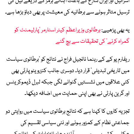
اسرائیل اور ایران تنازع کے باعث آبنائے ہرمز کے ذریعے تیل کی
ترسیل متاثر ہونے سے برطانیہ کی معیشت پر بھی دباؤ بڑھا ہے۔
یہ بھی پڑھیے:
برطانوی وزیراعظم کیئر اسٹارمر ‘پارلیمنٹ کو
گمراہ کرنے’ کی تحقیقات سے بچ گئے
ریفارم یو کے کے رہنما نائجیل فراج نے نتائج کو ‘برطانوی سیاست
میں تاریخی تبدیلی’ قرار دیا۔ دوسری جانب کنزرویٹو پارٹی بھی
کئی علاقوں میں نشستیں گنوانے لگی جبکہ لبرل ڈیموکریٹس
اور گرین پارٹی نے بھی اپنی حمایت میں اضافہ دیکھا۔
تجزیہ کاروں کا کہنا ہے کہ نتائج برطانوی سیاست میں روایتی دو
جماعتی نظام کے کمزور ہونے اور نئی سیاسی تقسیم کی