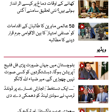
کھانے کے اوقات دماغ پر کیسے اثر انداز
ہوتے ہیں؟ نئی تحقیق سامنے آگئی
50 عالمی ماہرین کا طالبان کے اقدامات
کو ’صنفی امتیاز‘ کا بین الاقوامی جرم قرار
دینے کا مطالبہ
ویڈیو
بلوچستان میں جہاں ضرورت پڑی فل فلیج
آپریشن ہوگا، دہشتگردوں کو کسی صورت
نہیں چھوڑیں گے، میر ضیاء اللہ لانگو
’۔۔۔ ایک دستخط‘: تجارتی خسارے پر ڈونلڈ
ٹرمپ نے سوئٹزر لینڈ کو دھمکی دے دی
سعودی عرب، پاکستان اور ترکیہ کے