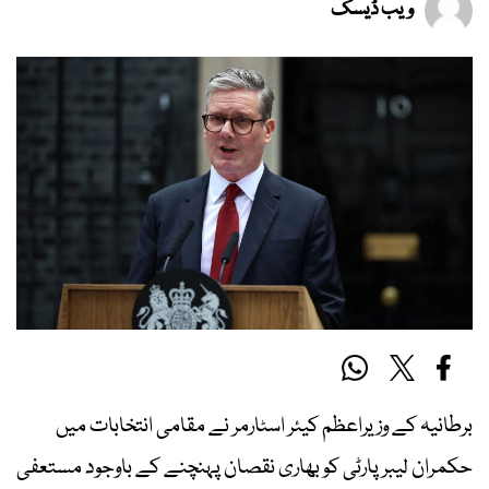
ویب ڈیسک
برطانیہ کے وزیراعظم کیئر اسٹارمر نے مقامی انتخابات میں
حکمران لیبر پارٹی کو بھاری نقصان پہنچنے کے باوجود مستعفی