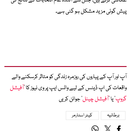
عکاسی کرتے ہیں، جس سے آئندہ عام انتخابات کے نتائج کی
پیش گوئی مزید مشکل ہو گئی ہے۔
آپ اور آپ کے پیاروں کی روزمرہ زندگی کو متاثر کرسکنے والے
واقعات کی اپ ڈیٹس کے لیے واٹس ایپ پر وی نیوز کا ’
آفیشل
گروپ
‘ یا ’
آفیشل چینل
‘ جوائن کریں
برطانیہ
کیئر اسٹارمر