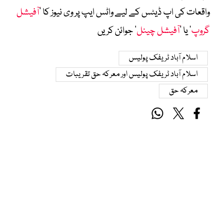
واقعات کی اپ ڈیٹس کے لیے واٹس ایپ پر وی نیوز کا ’
آفیشل
گروپ
‘ یا ’
آفیشل چینل
‘ جوائن کریں
اسلام آباد ٹریفک پولیس
اسلام آباد ٹریفک پولیس اور معرکہ حق تقریبات
معرکہ حق