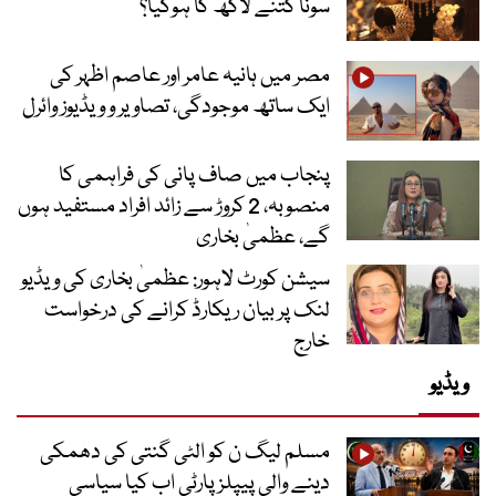
سونا کتنے لاکھ کا ہوگیا؟
مصر میں ہانیہ عامر اور عاصم اظہر کی
ایک ساتھ موجودگی، تصاویر و ویڈیوز وائرل
پنجاب میں صاف پانی کی فراہمی کا
منصوبہ، 2 کروڑ سے زائد افراد مستفید ہوں
گے، عظمیٰ بخاری
سیشن کورٹ لاہور: عظمیٰ بخاری کی ویڈیو
لنک پر بیان ریکارڈ کرانے کی درخواست
خارج
ویڈیو
مسلم لیگ ن کو الٹی گنتی کی دھمکی
دینے والی پیپلز پارٹی اب کیا سیاسی