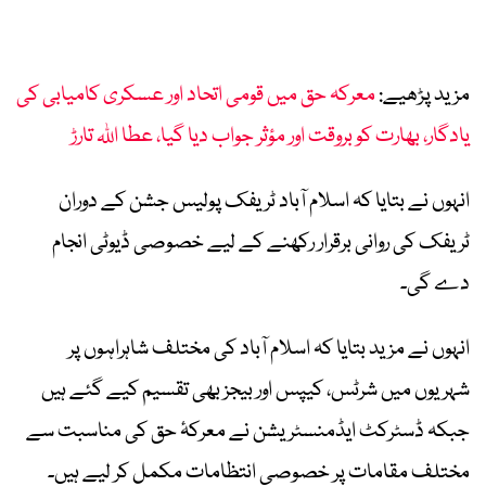
مزید پڑھیے:
معرکہ حق میں قومی اتحاد اور عسکری کامیابی کی
یادگار، بھارت کو بروقت اور مؤثر جواب دیا گیا، عطا اللہ تارڑ
انہوں نے بتایا کہ اسلام آباد ٹریفک پولیس جشن کے دوران
ٹریفک کی روانی برقرار رکھنے کے لیے خصوصی ڈیوٹی انجام
دے گی۔
انہوں نے مزید بتایا کہ اسلام آباد کی مختلف شاہراہوں پر
شہریوں میں شرٹس، کیپس اور بیجز بھی تقسیم کیے گئے ہیں
جبکہ ڈسٹرکٹ ایڈمنسٹریشن نے معرکۂ حق کی مناسبت سے
مختلف مقامات پر خصوصی انتظامات مکمل کر لیے ہیں۔