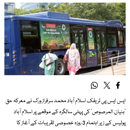
ایس ایس پی ٹریفک اسلام آباد محمد سرفراز ورک نے معرکہ حق
’بنیان المرصوص‘ کی پہلی سالگرہ کے موقعے پر اسلام آباد
پولیس کے زیر اہتمام 3 روزہ خصوصی تقریبات کے آغاز کا