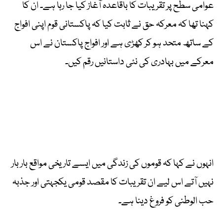
عوامی سطح پر تقریبات کا باقاعدہ آغاز کیا جا رہا ہے۔ ان کا
کہنا تھا کہ معرکہ حق نے ثابت کیا کہ پاکستانی قوم اپنی افواج
کے ساتھ متحد ہو کر کھڑی ہے اور افواج پاکستان نے اس
معرکے میں بہادری کی نئی داستانیں رقم کیں۔
انہوں نے کہا کہ قوموں کی زندگی میں ایسے تاریخی مواقع بار بار
نہیں آتے اس لیے ان تقریبات کا مقصد قومی یکجہتی اور جذبہ
حب الوطنی کو فروغ دینا ہے۔