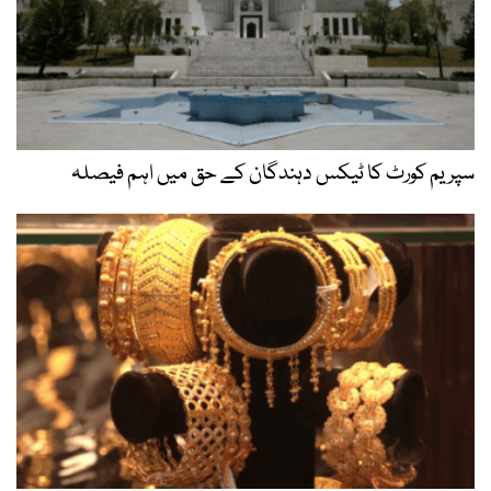
سپریم کورٹ کا ٹیکس دہندگان کے حق میں اہم فیصلہ