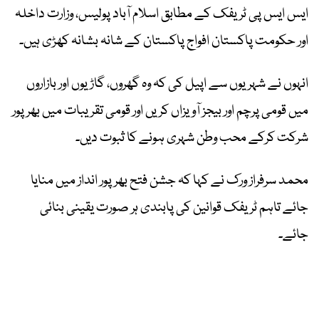
ایس ایس پی ٹریفک کے مطابق اسلام آباد پولیس، وزارت داخلہ
اور حکومت پاکستان افواج پاکستان کے شانہ بشانہ کھڑی ہیں۔
انہوں نے شہریوں سے اپیل کی کہ وہ گھروں، گاڑیوں اور بازاروں
میں قومی پرچم اور بیجز آویزاں کریں اور قومی تقریبات میں بھرپور
شرکت کرکے محب وطن شہری ہونے کا ثبوت دیں۔
محمد سرفراز ورک نے کہا کہ جشن فتح بھرپور انداز میں منایا
جائے تاہم ٹریفک قوانین کی پابندی ہر صورت یقینی بنائی
جائے۔