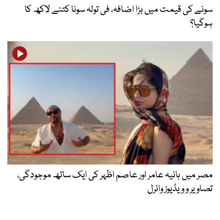
سونے کی قیمت میں بڑا اضافہ، فی تولہ سونا کتنے لاکھ کا
ہوگیا؟
مصر میں ہانیہ عامر اور عاصم اظہر کی ایک ساتھ موجودگی،
تصاویر و ویڈیوز وائرل