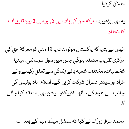
اعلان کر دیا۔
یہ بھی پڑھیں:
معرکہ حق کی یاد میں لاہور میں 3 روزہ تقریبات
کا انعقاد
انہوں نے بتایا کہ پاکستان مونومنٹ پر 10 مئی کو معرکۂ حق کی
مرکزی تقریب منعقد ہوگی جس میں سول سوسائٹی، میڈیا
شخصیات، مختلف شعبہ ہائے زندگی سے تعلق رکھنے والے
افراد اور سینئر افسران شرکت کریں گے۔ اسلام آباد پولیس کی
جانب سے عوام کے ساتھ انٹریکٹو سیشن بھی منعقد کیا جائے
گا۔
محمد سرفراز ورک نے کہا کہ سوشل میڈیا مہم کے بعد اب