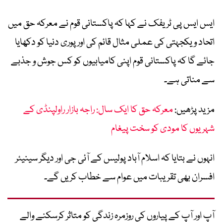
ایس ایس پی ٹریفک نے کہا کہ پاکستانی قوم نے معرکہ حق میں
اتحاد و یکجہتی کی عملی مثال قائم کی اور پوری دنیا کو دکھایا
جائے گا کہ پاکستانی قوم اپنی کامیابیوں کو کس جوش و جذبے
سے مناتی ہے۔
مزید پڑھیں:
معرکہ حق کا ایک سال: راجہ بازار راولپنڈی کے
شہریوں کا مودی کو سخت پیغام
انہوں نے بتایا کہ اسلام آباد پولیس کے آئی جی اور دیگر سینیئر
افسران بھی تقریبات میں عوام سے خطاب کریں گے۔
آپ اور آپ کے پیاروں کی روزمرہ زندگی کو متاثر کرسکنے والے