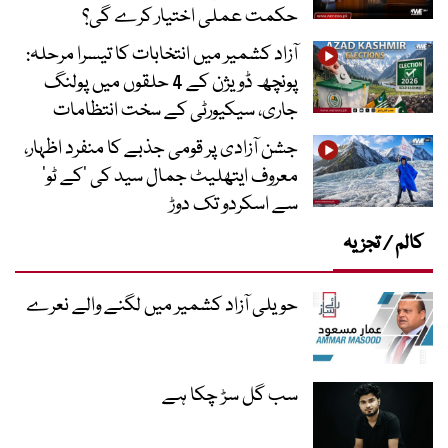
حکمت عملی اختیار کرے گی؟
آزاد کشمیر میں انتخابات کا تیسرا مرحلہ:
پونچھ ڈویژن کے 4 حلقوں میں پولنگ
جاری، سیکیورٹی کے سخت انتظامات
جشن آزادی پر قومی جذبے کا منفرد اظہار،
معروف ایتھلیٹ جمال سید کی ’کے ٹو‘
سے اسکردو تک دوڑ
کالم / تجزیہ
حویلی آزاد کشمیر میں لگنے والے نعرے
سب گل سڑ چکا ہے