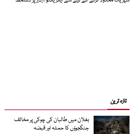
شہریت محدود کرنے کے لیے نئے ایگزیکٹو آرڈرز پر دستخط
تازہ ترین
بغلان میں طالبان کی چوکی پر مخالف
جنگجوؤں کا حملہ اور قبضہ