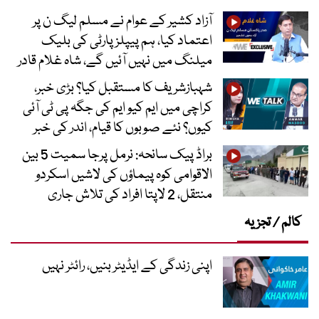
آزاد کشیر کے عوام نے مسلم لیگ ن پر
اعتماد کیا، ہم پیپلز پارٹی کی بلیک
میلنگ میں نہیں آئیں گے، شاہ غلام قادر
شہبازشریف کا مستقبل کیا؟ بڑی خبر،
کراچی میں ایم کیو ایم کی جگہ پی ٹی آئی
کیوں؟ نئے صوبوں کا قیام، اندر کی خبر
براڈ پیک سانحہ: نرمل پرجا سمیت 5 بین
الاقوامی کوہ پیماؤں کی لاشیں اسکردو
منتقل، 2 لاپتا افراد کی تلاش جاری
کالم / تجزیہ
اپنی زندگی کے ایڈیٹر بنیں، رائٹر نہیں