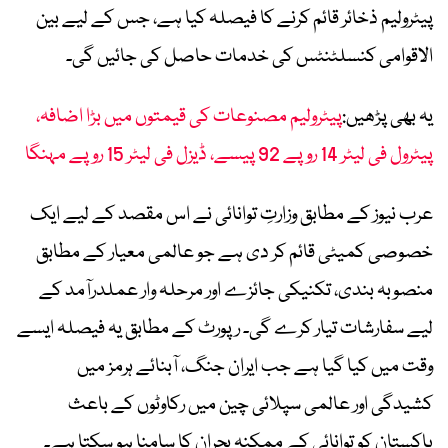
پیٹرولیم ذخائر قائم کرنے کا فیصلہ کیا ہے، جس کے لیے بین
الاقوامی کنسلٹنٹس کی خدمات حاصل کی جائیں گی۔
یہ بھی پڑھیں:
پیٹرولیم مصنوعات کی قیمتوں میں بڑا اضافہ،
پیٹرول فی لیٹر 14 روپے 92 پیسے، ڈیزل فی لیٹر 15 روپے مہنگا
عرب نیوز کے مطابق وزارتِ توانائی نے اس مقصد کے لیے ایک
خصوصی کمیٹی قائم کر دی ہے جو عالمی معیار کے مطابق
منصوبہ بندی، تکنیکی جائزے اور مرحلہ وار عملدرآمد کے
لیے سفارشات تیار کرے گی۔ رپورٹ کے مطابق یہ فیصلہ ایسے
وقت میں کیا گیا ہے جب ایران جنگ، آبنائے ہرمز میں
کشیدگی اور عالمی سپلائی چین میں رکاوٹوں کے باعث
پاکستان کو توانائی کے ممکنہ بحران کا سامنا ہو سکتا ہے۔