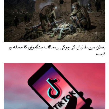
بغلان میں طالبان کی چوکی پر مخالف جنگجوؤں کا حملہ اور
قبضہ