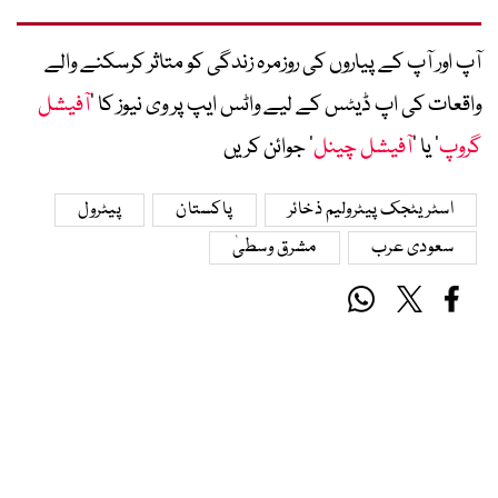
آپ اور آپ کے پیاروں کی روزمرہ زندگی کو متاثر کرسکنے والے
واقعات کی اپ ڈیٹس کے لیے واٹس ایپ پر وی نیوز کا ’
آفیشل
گروپ
‘ یا ’
آفیشل چینل
‘ جوائن کریں
اسٹریٹجک پیٹرولیم ذخائر
پاکستان
پیٹرول
سعودی عرب
مشرق وسطیٰ