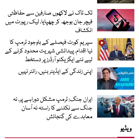
ٹک ٹاک نے لاکھوں صارفین سے حفاظتی
فیچر جان بوجھ کر چھپایا، لیک رپورٹ میں
انکشاف
سپریم کورٹ فیصلے کے باوجود ٹرمپ کا
نیا اقدام، پیدائشی شہریت محدود کرنے کے
لیے نئے ایگزیکٹو آرڈرز پر دستخط
اپنی زندگی کے ایڈیٹر بنیں، رائٹر نہیں
ایران جنگ: ٹرمپ مشکل دوراہے پر، نہ
جنگ سے نکلنے کا راستہ نہ آسان
معاہدے کی گنجائش
ویڈیو