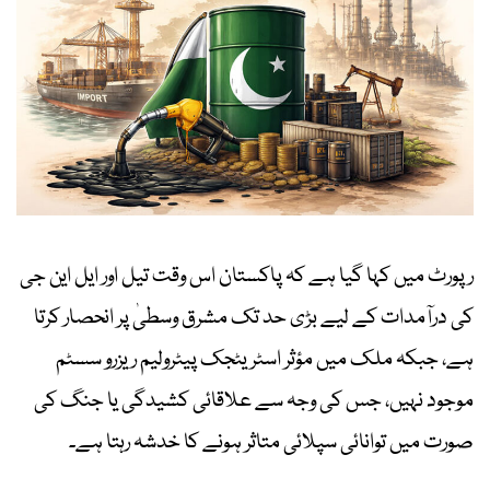
رپورٹ میں کہا گیا ہے کہ پاکستان اس وقت تیل اور ایل این جی
کی درآمدات کے لیے بڑی حد تک مشرق وسطیٰ پر انحصار کرتا
ہے، جبکہ ملک میں مؤثر اسٹریٹجک پیٹرولیم ریزرو سسٹم
موجود نہیں، جس کی وجہ سے علاقائی کشیدگی یا جنگ کی
صورت میں توانائی سپلائی متاثر ہونے کا خدشہ رہتا ہے۔