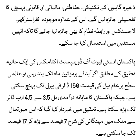
ذخیرہ گاہوں کے تکنیکی، حفاظتی، مالیاتی اور قانونی پہلوؤں کا
تفصیلی جائزہ لیں گے۔ اس کے علاوہ موجودہ انفراسٹرکچر،
لاجسٹکس اور رابطہ نظام کا بھی جائزہ لیا جائے گا تاکہ انہیں
مستقبل میں استعمال کیا جا سکے۔
پاکستان انسٹی ٹیوٹ آف ڈویلپمنٹ اکنامکس کی ایک حالیہ
تحقیق کے مطابق اگر آبنائے ہرمز تین ماہ تک بند رہی تو عالمی
سطح پر خام تیل کی قیمت 150 ڈالر فی بیرل تک پہنچ سکتی
ہے، جبکہ پاکستان کا ماہانہ درآمدی بل 3.5 سے 4.5 ارب ڈالر
تک بڑھ سکتا ہے۔ تحقیق میں خبردار کیا گیا کہ اس صورتحال
سے ملک میں مہنگائی کی شرح 7 فیصد سے بڑھ کر 17 فیصد
تک جا سکتی ہے۔