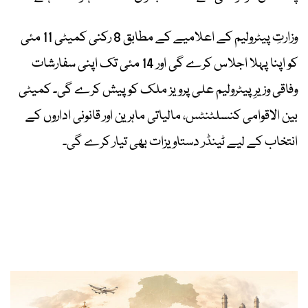
وزارتِ پیٹرولیم کے اعلامیے کے مطابق 8 رکنی کمیٹی 11 مئی
کو اپنا پہلا اجلاس کرے گی اور 14 مئی تک اپنی سفارشات
وفاقی وزیرِ پیٹرولیم علی پرویز ملک کو پیش کرے گی۔ کمیٹی
بین الاقوامی کنسلٹنٹس، مالیاتی ماہرین اور قانونی اداروں کے
انتخاب کے لیے ٹینڈر دستاویزات بھی تیار کرے گی۔