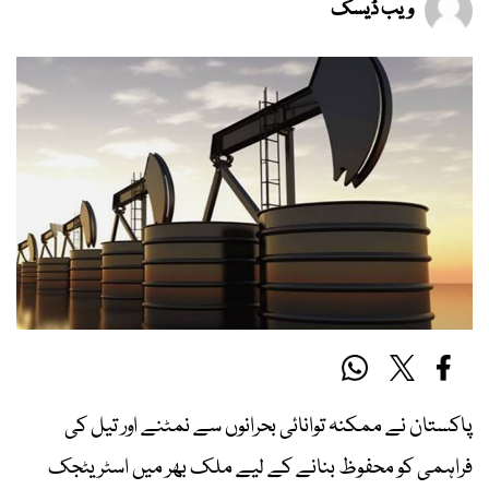
ویب ڈیسک
پاکستان نے ممکنہ توانائی بحرانوں سے نمٹنے اور تیل کی
فراہمی کو محفوظ بنانے کے لیے ملک بھر میں اسٹریٹجک