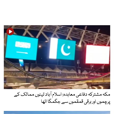
مکہ مشترکہ دفاعی معاہدہ: اسلام آباد تینوں ممالک کے
پرچموں اور برقی قمقموں سے جگمگا اٹھا