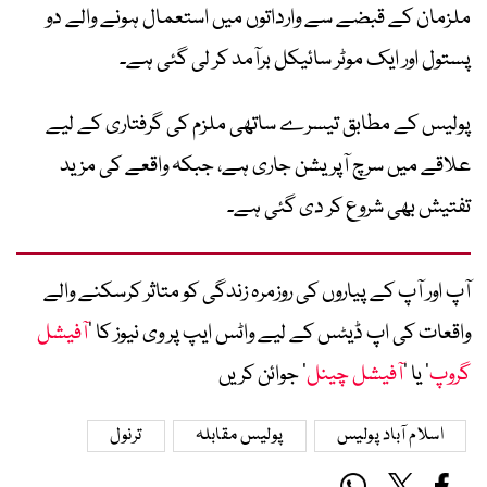
ملزمان کے قبضے سے وارداتوں میں استعمال ہونے والے دو
پستول اور ایک موٹر سائیکل برآمد کر لی گئی ہے۔
پولیس کے مطابق تیسرے ساتھی ملزم کی گرفتاری کے لیے
علاقے میں سرچ آپریشن جاری ہے، جبکہ واقعے کی مزید
تفتیش بھی شروع کر دی گئی ہے۔
آپ اور آپ کے پیاروں کی روزمرہ زندگی کو متاثر کرسکنے والے
واقعات کی اپ ڈیٹس کے لیے واٹس ایپ پر وی نیوز کا ’
آفیشل
گروپ
‘ یا ’
آفیشل چینل
‘ جوائن کریں
اسلام آباد پولیس
پولیس مقابلہ
ترنول