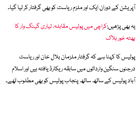
آپریشن کے دوران ایک اور ملزم ریاست کو بھی گرفتار کر لیا گیا۔
یہ بھی پڑھیں:
کراچی میں پولیس مقابلہ، لیاری گینگ وار کا
بھتہ خور ہلاک
پولیس کا کہنا ہے کہ گرفتار ملزمان بلال خان اور ریاست
درجنوں سنگین وارداتوں میں سابقہ ریکارڈ یافتہ ہیں اور اسلام
آباد پولیس کے ساتھ ساتھ پنجاب پولیس کو بھی مطلوب تھے۔