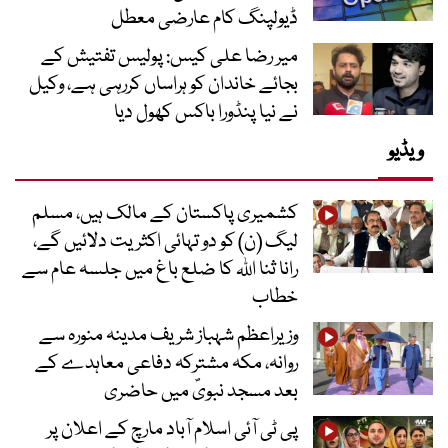
ڈیولپنگ کام عارضی معطل
میر رضا علی کیس: پولیس تفتیش کے
بجائے خاندان کو ہراساں کررہی ہے، وکیل
نے نیا پنڈورا باکس کھول دیا
ویڈیو
کشمیری پاکستان کے مالک ہیں، مسلم
لیگ (ن) کو دو تہائی اکثریت دلائیں گے،
رانا ثنا اللہ کا ضلع باغ میں جلسہ عام سے
خطاب
وزیراعظم شہباز شریف مدینہ منورہ سے
روانہ، مکہ مشترکہ دفاعی معاہدے کے
بعد مسجد نبویؐ میں حاضری
پی ٹی آئی اسلام آباد مارچ کے اعلان پر