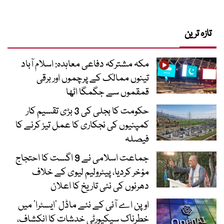
تازہ ترین
مکہ مشترکہ دفاعی معاہدہ: اسلام آباد
تینوں ممالک کے پرچموں اور برقی
قمقموں سے جگمگا اٹھا
حکومت کا بجلی کی 3 بڑی تقسیم کار
کمپنیوں کی نجکاری کا عمل تیز کرنے کا
فیصلہ
جماعت اسلامی نے 9 اگست کا احتجاج
مؤخر کردیا، پیٹرولیم لیوی کے خلاف
دھرنوں کی نئی تاریخ کا اعلان
اوپن اے آئی کے نئے ماڈل ’ایسٹرا‘ میں
خطرناک سیکیورٹی خدشات کا انکشاف،