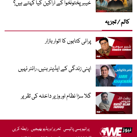
خیبر پختونخوا کے اراکین کیا کہتے ہیں؟
کالم / تجزیہ
پرانی کتابوں کا اتوار بازار
اپنی زندگی کے ایڈیٹر بنیں، رائٹر نہیں
گلا سڑا نظام اور وزیر داخلہ کی تقریر
پرائیویسی پالیسی
تحریر/ویڈیو بھیجیں
رابطہ کریں