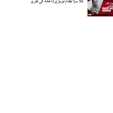
گلا سڑا نظام اور وزیر داخلہ کی تقریر