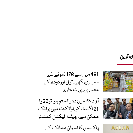
زہ ترین
491 میں سے 176 نمونے غیر
معیاری، گھی، تیل اور دودھ کے
معیار پر رپورٹ جاری
آزاد کشمیر: دھرنا ختم ہوا تو 20 یا
21 اگست کو راولاکوٹ میں پولنگ
ممکن ہے، چیف الیکشن کمشنر
پاکستان کا آسیان ممالک کے