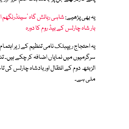
یہ بھی پڑھیے:
شاہی رہائش گاہ ’سینڈرنگھم 
بار شاہ چارلس کے بیڈ روم کا دورہ
یہ احتجاج ریپبلک نامی تنظیم کے زیر اہتمام
سرگرمیوں میں نمایاں اضافہ کر چکے ہیں۔ تن
الزبتھ دوم کے انتقال اور بادشاہ چارلس کی 
ملی ہے۔