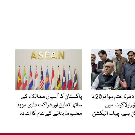
آزاد کشمیر: دھرنا ختم ہوا تو 20 یا
پاکستان کا آسیان ممالک کے
و راولاکوٹ میں
ساتھ تعاون اور شراکت داری مزید
ن ہے، چیف الیکشن
مضبوط بنانے کے عزم کا اعادہ