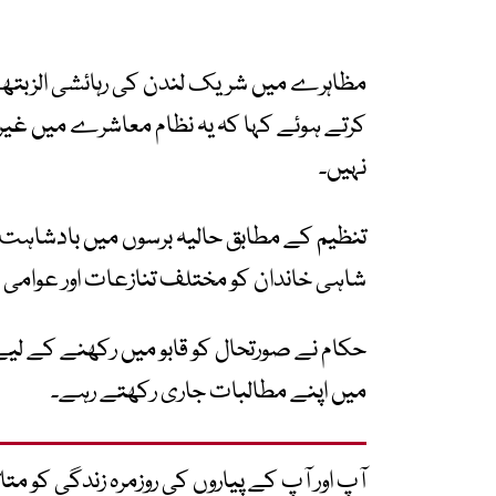
مظاہرے میں شریک لندن کی رہائشی الزبتھ می
کرتے ہوئے کہا کہ یہ نظام معاشرے میں غیر م
نہیں۔
تنظیم کے مطابق حالیہ برسوں میں بادشاہت 
شاہی خاندان کو مختلف تنازعات اور عوامی د
حکام نے صورتحال کو قابو میں رکھنے کے لیے 
میں اپنے مطالبات جاری رکھتے رہے۔
آپ اور آپ کے پیاروں کی روزمرہ زندگی کو 