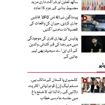
ساتھ تعاون اور شراکت داری مزید
مضبوط بنانے کے عزم کا اعادہ
پینٹاگون نے 41 نئی ’UFO‘ فائلیں
جاری کردیں، حیران کن واقعات کی
تفصیلات سامنے آگئیں
پولیس کی بھاری نفری کی موجودگی
میں میر رضا کی قبر کشائی، والدین
کے ڈی این اے سیمپلز بھی لیے
جائیں گے
ڈیو
کشمیری پاکستان کے مالک ہیں،
مسلم لیگ (ن) کو دو تہائی اکثریت
دلائیں گے، رانا ثنا اللہ کا ضلع باغ
میں جلسہ عام سے خطاب