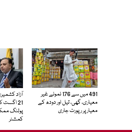
491 میں سے 176 نمونے غیر
معیاری، گھی، تیل اور دودھ کے
21 اگست ک
معیار پر رپورٹ جاری
پولنگ ممک
کمشنر