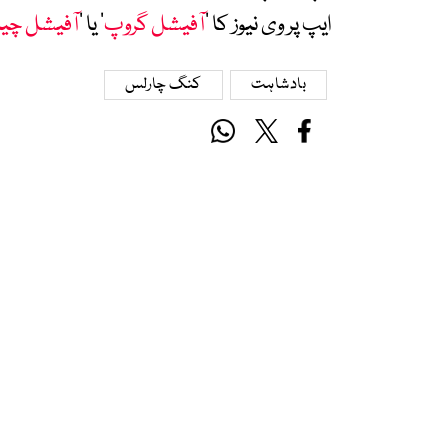
ایپ پر وی نیوز کا ’
آفیشل گروپ
‘ یا ’
آفیشل چی
بادشاہت
کنگ چارلس