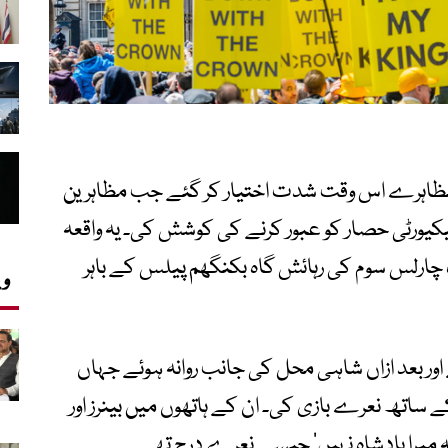
ظاہرے اس وقت شدت اختیار کر گئے جب مظاہرین
یورٹی حصار کو عبور کرنے کی کوشش کی۔ یہ واقعہ
ارلس سوم کی رہائش گاہ بکنگھم پیلس کے باہر
وی
اور بعد ازاں شاہی محل کی جانب روانہ ہوئے جہاں
اتھ نعرے بازی کی۔ ان کے ہاتھوں میں بینرز اور
‘یہ میرا بادشاہ نہیں’ جیسے نعرے درج تھے۔