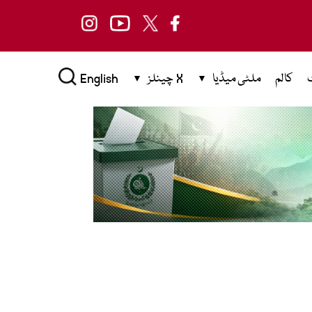
کالم
ملٹی میڈیا
X چینلز
English