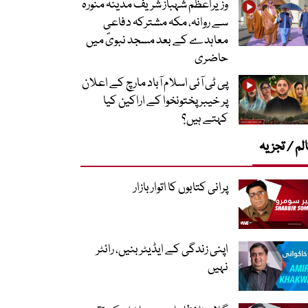
وزیراعظم شہباز شریف مدینہ منورہ
سے روانہ، مکہ مشترکہ دفاعی
معاہدے کے بعد مسجد نبویؐ میں
حاضری
پی ٹی آئی اسلام آباد مارچ کے اعلان
پر خیبر پختونخوا کے اراکین کیا
کہتے ہیں؟
لم / تجزیہ
پرانی کتابوں کا اتوار بازار
اپنی زندگی کے ایڈیٹر بنیں، رائٹر
نہیں