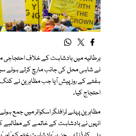
برطانیہ میں بادشاہت کے خلاف احتجاجی م
نے شاہی محل کی جانب مارچ کرتے ہوئے سیک
ہفتے کے روز پیش آیا جب مظاہرین نے کنگ چ
احتجاج کیا۔
مظاہرین پہلے ٹرافلگر اسکوائر میں جمع ہوئے 
انہوں نے بادشاہت کے خاتمے کے مطالبے کے س
پلے کارڈز تھے جن پر ‘بادشاہت ختم کرو’ اور 