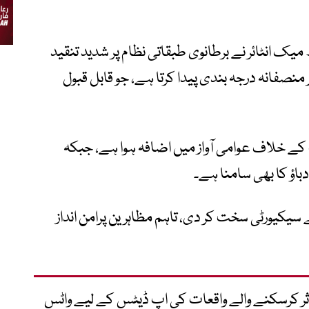
ک انٹائر نے برطانوی طبقاتی نظام پر شدید تنقید
نصفانہ درجہ بندی پیدا کرتا ہے، جو قابل قبول
کے خلاف عوامی آواز میں اضافہ ہوا ہے، جبکہ
باؤ کا بھی سامنا ہے۔
سیکیورٹی سخت کر دی، تاہم مظاہرین پرامن انداز
متاثر کرسکنے والے واقعات کی اپ ڈیٹس کے لیے واٹس