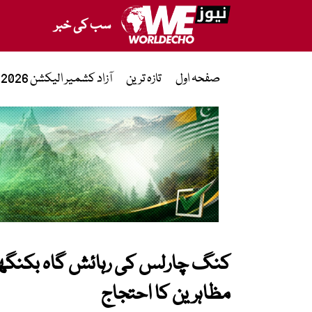
سب کی خبر
صفحہ اول
تازہ ترین
آزاد کشمیر الیکشن 2026
کنگ چارلس کی رہائش گاہ بکنگھم
مظاہرین کا احتجاج