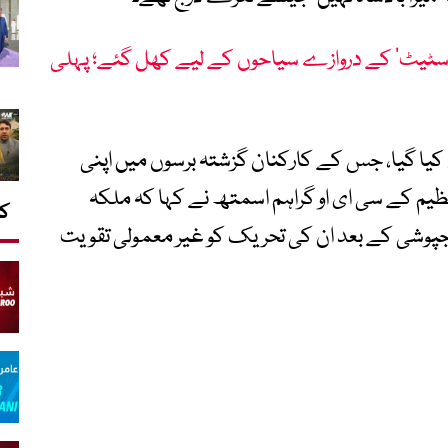
اسٹیٹ‘ کے دروازے سیاحوں کے لیے کھل گئے؛ پہلی
 کیا گیا، جس کے کارکنان گزشتہ برسوں میں اپنی
ظیم کے سی ای او گراہم اسمتھ نے کہا کہ ملکہ
کا
تاجپوشی کے بعد ان کی تحریک کو غیر معمولی تقویت