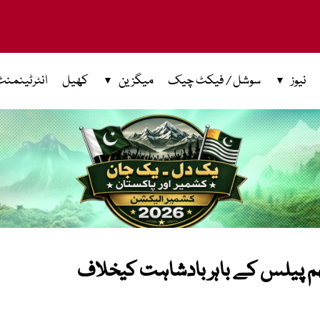
نیوز
سوشل / فیکٹ چیک
میگزین
کھیل
انٹرٹینمنٹ
 پیلس کے باہر بادشاہت کیخلاف