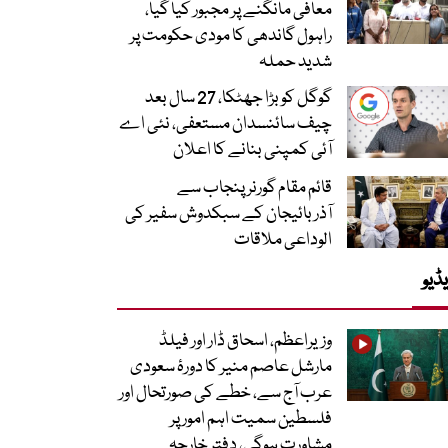
معافی مانگنے پر مجبور کیا گیا،
راہول گاندھی کا مودی حکومت پر
شدید حملہ
گوگل کو بڑا جھٹکا، 27 سال بعد
چیف سائنسدان مستعفی، نئی اے
آئی کمپنی بنانے کا اعلان
قائم مقام گورنر پنجاب سے
آذربائیجان کے سبکدوش سفیر کی
الوداعی ملاقات
ڈیو
وزیراعظم، اسحاق ڈار اور فیلڈ
مارشل عاصم منیر کا دورۂ سعودی
عرب آج سے، خطے کی صورتحال اور
فلسطین سمیت اہم امور پر
مشاورت ہوگی، دفتر خارجہ