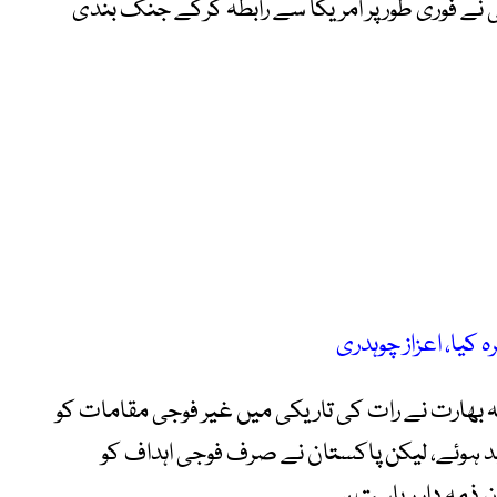
نے فوری طور پر امریکا سے رابطہ کرکے جنگ بندی
 کیا، اعزاز چوہدری
کہ بھارت نے رات کی تاریکی میں غیر فوجی مقامات کو
ہید ہوئے، لیکن پاکستان نے صرف فوجی اہداف کو
تان ذمہ دار ریاست ہے۔