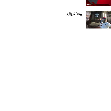
پہلا دروازہ