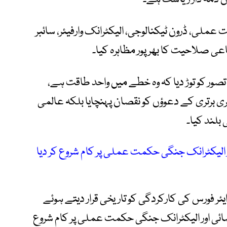
لی، ڈرون ٹیکنالوجی، الیکٹرانک وارفیئر، سائبر
اعی صلاحیت کا بھرپور مظاہرہ کیا۔
صور کو توڑ دیا کہ وہ خطے میں واحد طاقت ہے،
برتری کے دعوؤں کو نقصان پہنچایا بلکہ عالمی
 بلند کیا۔
 الیکٹرانک جنگی حکمت عملی پر کام شروع کر دیا
ئر فورس کی کارکردگی کو تاریخی قرار دیتے ہوئے
ئی اور الیکٹرانک جنگی حکمت عملی پر کام شروع