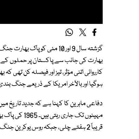
گزشتہ سال 9 اور 10 مئی کو پاک
بھارت کی جانب سے پاکستان پر حملوں کے بعد
کارروائی اتنی مؤثر، تیز اور فیصلہ کن تھی ک
ہوگیا اور بالآخر امریکا کے ذریعے جنگ بندی
دفاعی ماہرین کا کہنا ہے کہ جدید تاریخ می
قریباً 2 ہفتے چلی، جبکہ روس یوکرین جنگ برسوں سے جاری ہے۔