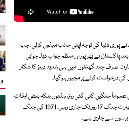
 بھارت جنگ نے پوری دنیا کی توجہ اپنی جانب مبذول کرلی، جب
 پاکستان نے بھرپور اور منظم جواب دیا۔ جوابی
ہ بھارت صرف چند گھنٹوں میں ہی شدید دباؤ کا شکار
 کی درخواست کرنے پر مجبور ہوگیا۔
وی
ں عموماً جنگیں کئی کئی روز، ہفتوں بلکہ بعض اوقات
مہینوں تک جاری رہتی ہیں۔ 1965 کی پاک بھارت جنگ 17 روز تک جاری رہی، 1971 کی جنگ