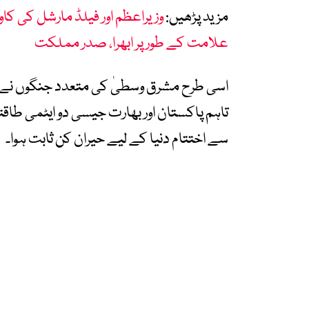
مزید پڑھیں:
وزیراعظم اور فیلڈ مارشل کی کا
علامت کے طور پر ابھرا، صدر مملکت
اسی طرح مشرق وسطیٰ کی متعدد جنگوں نے ط
تاہم پاکستان اور بھارت جیسی دو ایٹمی طا
سے اختتام دنیا کے لیے حیران کن ثابت ہوا۔