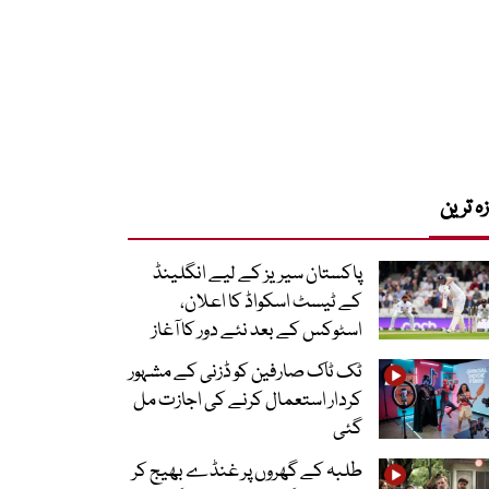
زہ ترین
پاکستان سیریز کے لیے انگلینڈ
کے ٹیسٹ اسکواڈ کا اعلان،
اسٹوکس کے بعد نئے دور کا آغاز
ٹک ٹاک صارفین کو ڈزنی کے مشہور
کردار استعمال کرنے کی اجازت مل
گئی
طلبہ کے گھروں پر غنڈے بھیج کر