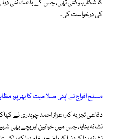
کا شکار ہوگئی تھی، جس کے باعث نئی دہلی 
کی درخواست کی۔
مسلح افواج نے اپنی صلاحیت کا بھرپور مظاہرہ
دفاعی تجزیہ کار اعزاز احمد چوہدری نے کہا
نشانہ بنایا، جس میں خواتین اور بچے بھی ش
نشانہ بنا کر دنیا کو واضح پیغام دیا کہ پاکس