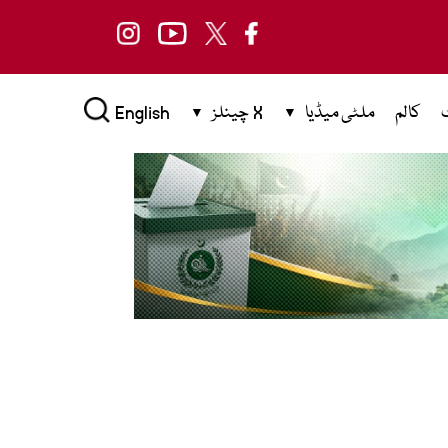
کالم
ملٹی میڈیا
X چینلز
English