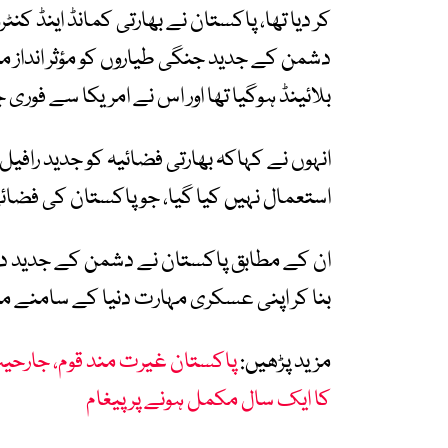
کر دیا تھا، پاکستان نے بھارتی کمانڈ اینڈ کنٹر
دشمن کے جدید جنگی طیاروں کو مؤثر انداز م
بلائینڈ ہوگیا تھا اور اس نے امریکا سے فو
انہوں نے کہاکہ بھارتی فضائیہ کو جدید رافیل ط
استعمال نہیں کیا گیا، جو پاکستان کی فضائی
ان کے مطابق پاکستان نے دشمن کے جدید دفا
بنا کر اپنی عسکری مہارت دنیا کے سامنے منو
مزید پڑھیں:
پاکستان غیرت مند قوم، جارحیت
کا ایک سال مکمل ہونے پر پیغام