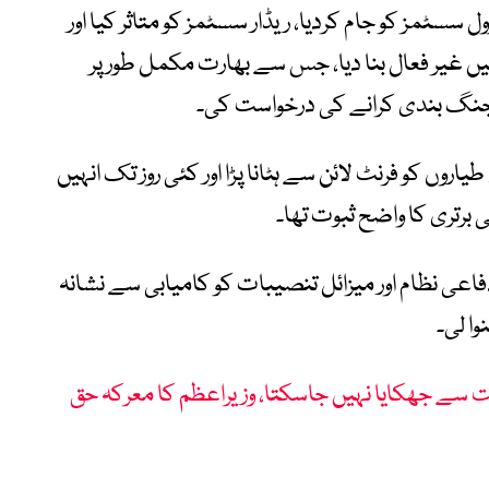
ول سسٹمز کو جام کردیا، ریڈار سسٹمز کو متاثر کیا اور
یں غیر فعال بنا دیا، جس سے بھارت مکمل طور پر
ری جنگ بندی کرانے کی درخواست کی۔
یاروں کو فرنٹ لائن سے ہٹانا پڑا اور کئی روز تک انہیں
 برتری کا واضح ثبوت تھا۔
عی نظام اور میزائل تنصیبات کو کامیابی سے نشانہ
ا لی۔
 سے جھکایا نہیں جاسکتا، وزیراعظم کا معرکہ حق