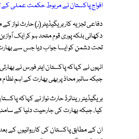
افواج پاکستان نے مربوط حکمت عملی کے تحت 
دفاعی تجزیہ کار بریگیڈیئر (ر) حارث نواز 
دکھائی بلکہ پوری قوم متحد ہو کر ایک آواز
تحت دشمن کو ایسا جواب دیا جس سے بھارت ش
انہوں نے کہاکہ پاکستان ایئر فورس نے بھارتی 
جبکہ سائبر محاذ پر بھی بھارت کے اہم نظام م
بریگیڈیئر ریٹائرڈ حارث نواز نے کہاکہ پاکستان 
کیا، جبکہ بھارت کی جارحیت دنیا کے سامن
ان کے مطابق پاکستان کی کارروائیوں کے بع