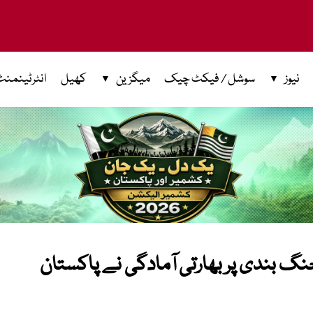
نیوز
سوشل / فیکٹ چیک
میگزین
کھیل
انٹرٹینمنٹ
نگ بندی پر بھارتی آمادگی نے پاکستان