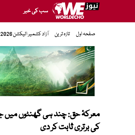
سب کی خبر
صفحہ اول
تازہ ترین
آزاد کشمیر الیکشن 2026
معرکۂ حق: چند ہی گھنٹوں میں ج
کی برتری ثابت کر دی