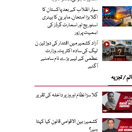
سولر انقلاب کے بعد پاکستان کا
اگلا بڑا امتحان، ماہرین کا بیٹری
اسٹوریج اور اسمارٹ گرڈز کی
اہمیت پر زور
آزاد کشمیر میں اقتدار کی دوڑ تیز، ن
لیگ کی سادہ اکثریت، وزارت
عظمیٰ کے لیے بڑے نام سامنے
آگئے
لم / تجزیہ
گلا سڑا نظام اور وزیر داخلہ کی تقریر
کشمیر: بین الاقوامی قانون کیا کہتا
ہے؟