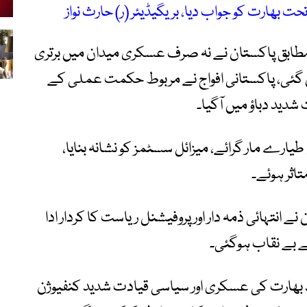
بھارت کو جواب دیا، بریگیڈیئر (ر) حارث نواز
کے مطابق پاکستان نے نہ صرف عسکری میدان میں برتری
 بن گئی، پاکستانی افواج نے مربوط حکمت عملی کے
دید دباؤ میں آگیا۔
طیارے مار گرائے، میزائل سسٹمز کو نشانہ بنایا،
تاثر ہوئے۔
نے انتہائی ذمہ دار اور پروفیشنل ریاست کا کردار ادا
ے بے نقاب ہوگئی۔
د بھارت کی عسکری اور سیاسی قیادت شدید کنفیوژن