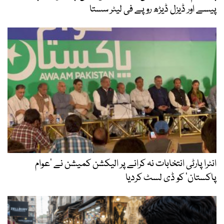
پیسے اور ڈیزل ڈیڑھ روپے فی لیٹر سستا
انٹرا پارٹی انتخابات نہ کرانے پر الیکشن کمیشن نے ’عوام
پاکستان‘ کو ڈی لسٹ کردیا