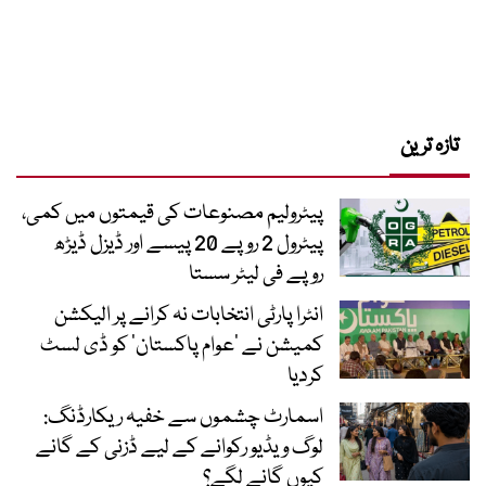
تازہ ترین
پیٹرولیم مصنوعات کی قیمتوں میں کمی،
پیٹرول 2 روپے 20 پیسے اور ڈیزل ڈیڑھ
روپے فی لیٹر سستا
انٹرا پارٹی انتخابات نہ کرانے پر الیکشن
کمیشن نے ’عوام پاکستان‘ کو ڈی لسٹ
کردیا
اسمارٹ چشموں سے خفیہ ریکارڈنگ:
لوگ ویڈیو رکوانے کے لیے ڈزنی کے گانے
کیوں گانے لگے؟