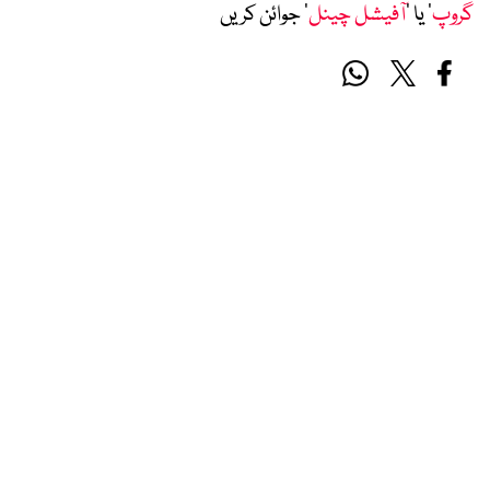
گروپ
‘ یا ’
آفیشل چینل
‘ جوائن کریں