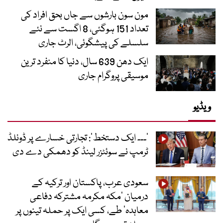
مون سون بارشوں سے جاں بحق افراد کی
تعداد 151 ہوگئی، 8 اگست سے نئے
سلسلے کی پیشگوئی، الرٹ جاری
ایک دھن 639 سال، دنیا کا منفرد ترین
موسیقی پروگرام جاری
ویڈیو
’۔۔۔ ایک دستخط‘: تجارتی خسارے پر ڈونلڈ
ٹرمپ نے سوئٹزر لینڈ کو دھمکی دے دی
سعودی عرب، پاکستان اور ترکیہ کے
درمیان ’مکہ مکرمہ مشترکہ دفاعی
معاہدہ‘ طے، کسی ایک پر حملہ تینوں پر