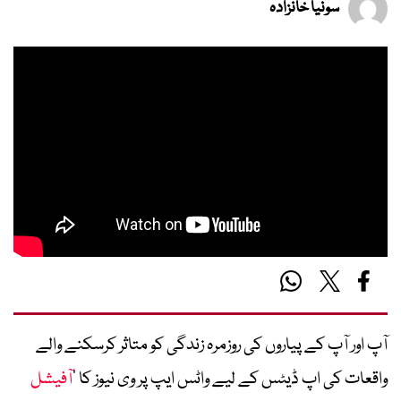
سونیا خانزادہ
آپ اور آپ کے پیاروں کی روزمرہ زندگی کو متاثر کرسکنے والے
واقعات کی اپ ڈیٹس کے لیے واٹس ایپ پر وی نیوز کا ’
آفیشل