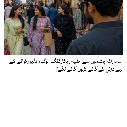
اسمارٹ چشموں سے خفیہ ریکارڈنگ: لوگ ویڈیو رکوانے کے
لیے ڈزنی کے گانے کیوں گانے لگے؟