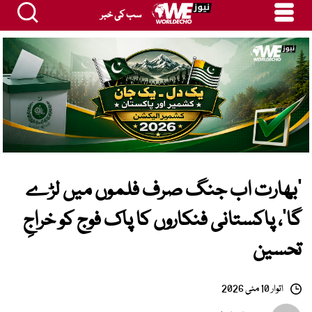
سب کی خبر
’بھارت اب جنگ صرف فلموں میں لڑے
گا‘، پاکستانی فنکاروں کا پاک فوج کو خراجِ
تحسین
اتوار 10 مئی 2026