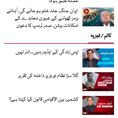
حملہ تصور ہوگا
ایران جنگ جلد ختم ہو جائے گی، آبنائے
ہرمز کھولنے کے عبوری معاہدے کے
امکانات روشن، صدر ٹرمپ کا دعویٰ
کالم / تجزیہ
اپنی زندگی کے ایڈیٹر بنیں، رائٹر نہیں
گلا سڑا نظام اور وزیر داخلہ کی تقریر
کشمیر: بین الاقوامی قانون کیا کہتا ہے؟