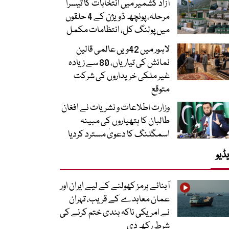
آزاد کشمیر میں انتخابات کا تیسرا
مرحلہ، پونچھ ڈویژن کے 4 حلقوں
میں پولنگ کل، انتظامات مکمل
لاہور میں 42ویں عالمی قالین
نمائش کی تیاریاں، 80 سے زیادہ
غیر ملکی خریداروں کی شرکت
متوقع
وزارت اطلاعات و نشریات نے افغان
طالبان کا ہتھیاروں کی مبینہ
اسمگلنگ کا دعویٰ مسترد کردیا
ڈیو
آبنائے ہرمز کھولنے کے لیے ایران اور
عمان معاہدے کے قریب، تہران
نے امریکی ناکہ بندی ختم کرنے کی
شرط رکھ دی