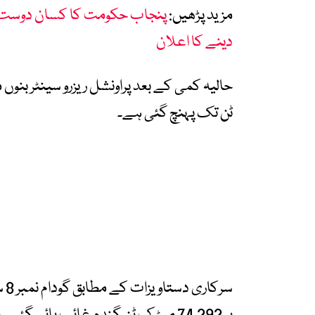
مزید پڑھیں:
دینے کا اعلان
ٹن تک پہنچ گئی ہے۔