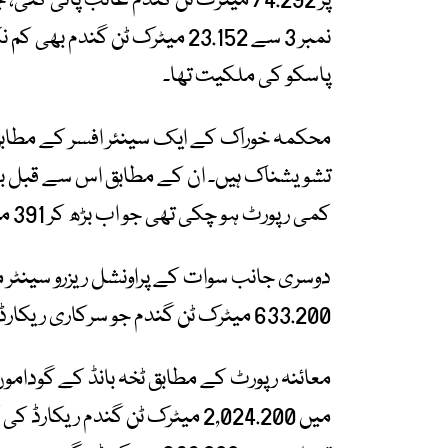
نمبر 3 سے 23.152 میٹرک ٹن گند
پاسکو کی ملکیت تھا۔
محکمہ خوراک کے ایک سینئر افسر کے مطابق ا
کمی رپورٹ ہو چکی تھی جو اب بڑھ کر 391 میٹرک ٹن سے تجاوز کر گئی ہے۔
دوسری جانب سوات کے پراونشل ریزرو سینٹر
633.200 میٹرک ٹن گندم جو سرکاری ریکارڈ میں موجود تھی، معائنے کے دوران غائب پائی گئی۔