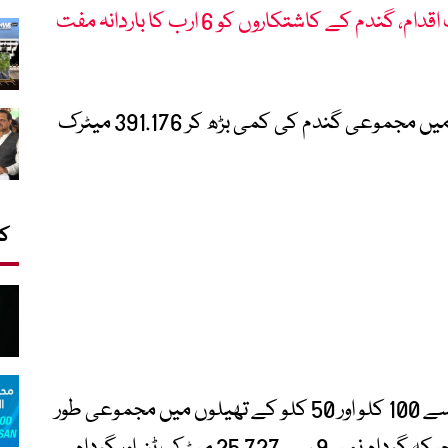
پنجاب حکومت کا کسان دوست اقدام، گندم کے کاشتکاروں کو 6 ارب کا باردانہ مفت
حالیہ کمی کے بعد پراونشل ریزرو سینٹر بنوں میں مجموعی گندم کی کمی بڑھ کر 391.176 میٹرک
کا
سرکاری دستاویزات کے مطابق گودام نمبر 8 سے 100 کلو اور 50 کلو کے تھیلوں میں مجموعی طور