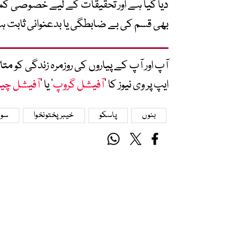
دیا گیا ہے اور تحقیقات کے لیے خصوصی کمی
بھی قسم کی بے ضابطگی یا بدعنوانی ثابت ہو
آپ اور آپ کے پیاروں کی روزمرہ زندگی کو 
ایپ پر وی نیوز کا ’
آفیشل گروپ
‘ یا ’
آفیشل چی
بنوں
پاسکو
خیبرپختونخوا
سو