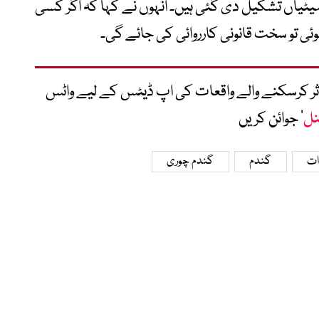
ٹیاں تشکیل دی گئی ہیں۔ انہوں نے کہا کہ اگر کسی
ئی تو سخت قانونی کارروائی کی جائے گی۔
متاثر کرسکنے والے واقعات کی اپ ڈیٹس کے لیے واٹس
نل
‘ جوائن کریں
ات
گندم
گندم چوری