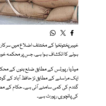
خیبر پختونخوا کے مختلف اضلاع میں سرکاری
ہونے کا انکشاف ہوا ہے، جس پر محکمہ خوراک
گندم کی کمی سامنے آئی ہے۔ حکام کے مطاب
کی پانچویں رپورٹ ہے۔