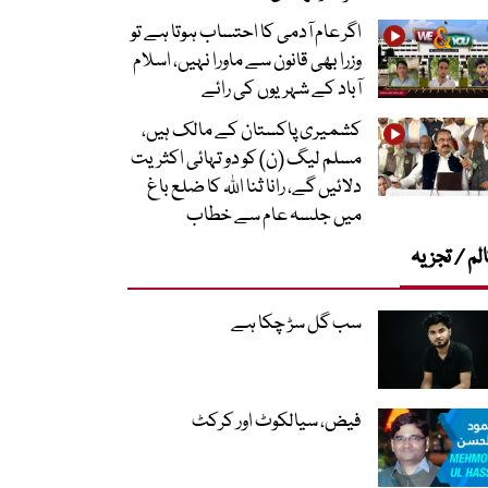
اگر عام آدمی کا احتساب ہوتا ہے تو
وزرا بھی قانون سے ماورا نہیں، اسلام
آباد کے شہریوں کی رائے
کشمیری پاکستان کے مالک ہیں،
مسلم لیگ (ن) کو دو تہائی اکثریت
دلائیں گے، رانا ثنا اللہ کا ضلع باغ
میں جلسہ عام سے خطاب
لم / تجزیہ
سب گل سڑ چکا ہے
فیض، سیالکوٹ اور کرکٹ