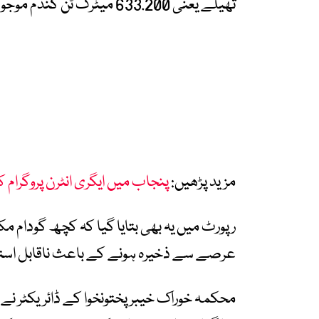
تھیلے یعنی 633.200 میٹرک ٹن گندم موجود نہیں پائی گئی۔
مزید پڑھیں:
پنجاب میں ایگری انٹرن پروگرام 
رپورٹ میں یہ بھی بتایا گیا کہ کچھ گودام م
عرصے سے ذخیرہ ہونے کے باعث ناقابل است
محکمہ خوراک خیبر پختونخوا کے ڈائریکٹر ن