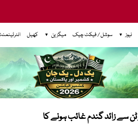
نیوز
سوشل / فیکٹ چیک
میگزین
کھیل
انٹرٹینمنٹ
 ٹن سے زائد گندم غائب ہونے کا