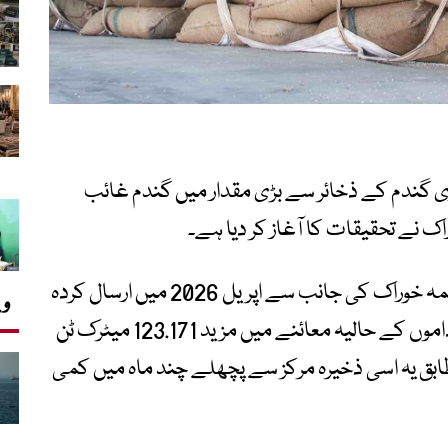
 گندم کے ذخائر سے بڑی مقدار میں گندم غائب
 نے تحقیقات کا آغاز کر دیا ہے۔
میڈیا رپورٹس کے مطابق ضلع بنوں کے محکمہ خوراک کی جانب سے اپریل 2026 میں ارسال کردہ
وی
ایک مراسلے کے مطابق نڑ حافظ آباد کے گوداموں کے حالیہ معائنے میں مزید 123.171 میٹرک ٹن
ق یہ اسی ذخیرہ مرکز سے پچھلے چند ماہ میں کمی