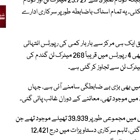
پر 74.292 میٹرک ٹن گندم غائب پائی گئی، جبکہ گودام نمبر 9 سے 25.727 میٹرک ٹن اور گودام
م بھی کم نکلی۔ یہ تمام اسٹاک باضابطہ طور پر سرکاری ادارے
یک ہی مرکز سے بار بار کمی کی رپورٹس انتہائی
تشویشناک ہیں۔ ان کے مطابق اس سے قبل بھی 4 رپورٹس میں قریباً 268 میٹرک ٹن گندم کی
 میں بھی بڑی بے ضابطگی سامنے آئی ہے، جہاں
معائنہ رپورٹ کے مطابق ٹخہ بانڈ کے گوداموں میں مجموعی طور پر 39,939 تھیلے موجود تھے جن
میں 2,024.200 میٹرک ٹن گندم ریکارڈ کی گئی، تاہم سرکاری دستاویزات میں درج 12,421