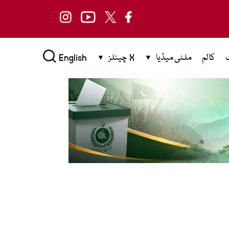
کالم
ملٹی میڈیا
X چینلز
English