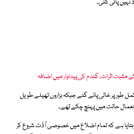
کے مثبت اثرات، گندم کی پیداوار میں اضافہ
کمل طور پر خالی پائے گئے جبکہ ہزاروں تھیلے طویل
عمال حالت میں پہنچ چکے تھے۔
ے بتایا ہے کہ تمام اضلاع میں خصوصی آڈٹ شروع کر