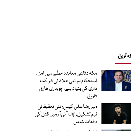
زہ ترین
مکہ دفاعی معاہدہ خطے میں امن،
استحکام اور نئی علاقائی شراکت
داری کی بنیاد ہے، چوہدری طارق
فاروق
میر رضا علی کیس: نئی تحقیقاتی
ٹیم تشکیل، ایف آئی آر میں قتل کی
دفعات شامل