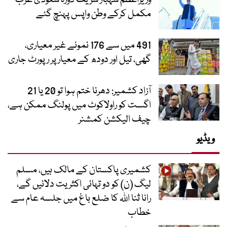
مکمل کرکے وطن واپس پہنچ گئے
491 میں سے 176 نمونے غیر معیاری،
گھی، تیل اور دودھ کے معیار پر رپورٹ جاری
آزاد کشمیر: دھرنا ختم ہوا تو 20 یا 21
اگست کو راولاکوٹ میں پولنگ ممکن ہے،
چیف الیکشن کمشنر
ویڈیو
کشمیری پاکستان کے مالک ہیں، مسلم
لیگ (ن) کو دو تہائی اکثریت دلائیں گے،
رانا ثنا اللہ کا ضلع باغ میں جلسہ عام سے
خطاب