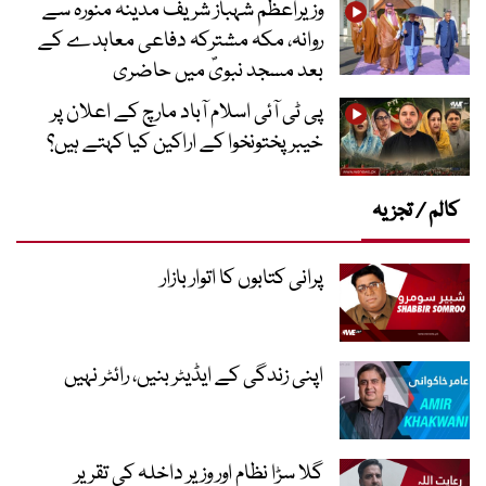
وزیراعظم شہباز شریف مدینہ منورہ سے
روانہ، مکہ مشترکہ دفاعی معاہدے کے
بعد مسجد نبویؐ میں حاضری
پی ٹی آئی اسلام آباد مارچ کے اعلان پر
خیبر پختونخوا کے اراکین کیا کہتے ہیں؟
کالم / تجزیہ
پرانی کتابوں کا اتوار بازار
اپنی زندگی کے ایڈیٹر بنیں، رائٹر نہیں
گلا سڑا نظام اور وزیر داخلہ کی تقریر