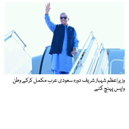
وزیراعظم شہباز شریف دورہ سعودی عرب مکمل کرکے وطن
واپس پہنچ گئے