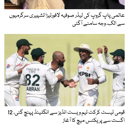
عالمی پاپ گروپ کی لیڈر صوفیہ لافورٹیزا تشہیری سرگرمیوں
سے الگ، وجہ سامنے آگئی
قومی ٹیسٹ کرکٹ ٹیم ویسٹ انڈیز سے انگلینڈ پہنچ گئی، 12
اگست سے پریکٹس میچ کا آغاز