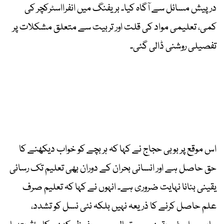
درپیش مسائل سے آگاہ کیا۔ بریفنگ میں انفرااسٹرکچر کی
کمی، تعلیمی مواد کی قلت اور تربیت سے متعلق مشکلات پر
تفصیلی روشنی ڈالی گئی۔
اس موقع پر بوبی حجاج نے کہا کہ ہر بچے کو خواب دیکھنے کا
حق حاصل ہے اور انسانی بحران کے دوران بھی تعلیم تک رسائی
یقینی بنانا نہایت ضروری ہے۔ انہوں نے کہا کہ تعلیم صرف
علم حاصل کرنے کا ذریعہ نہیں بلکہ نئی نسل کو تشدد،