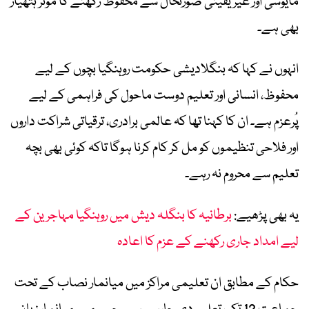
مایوسی اور غیر یقینی صورتحال سے محفوظ رکھنے کا مؤثر ہتھیار
بھی ہے۔
انہوں نے کہا کہ بنگلادیشی حکومت روہنگیا بچوں کے لیے
محفوظ، انسانی اور تعلیم دوست ماحول کی فراہمی کے لیے
پُرعزم ہے۔ ان کا کہنا تھا کہ عالمی برادری، ترقیاتی شراکت داروں
اور فلاحی تنظیموں کو مل کر کام کرنا ہوگا تاکہ کوئی بھی بچہ
تعلیم سے محروم نہ رہے۔
یہ بھی پڑھیے:
برطانیہ کا بنگلہ دیش میں روہنگیا مہاجرین کے
لیے امداد جاری رکھنے کے عزم کا اعادہ
حکام کے مطابق ان تعلیمی مراکز میں میانمار نصاب کے تحت