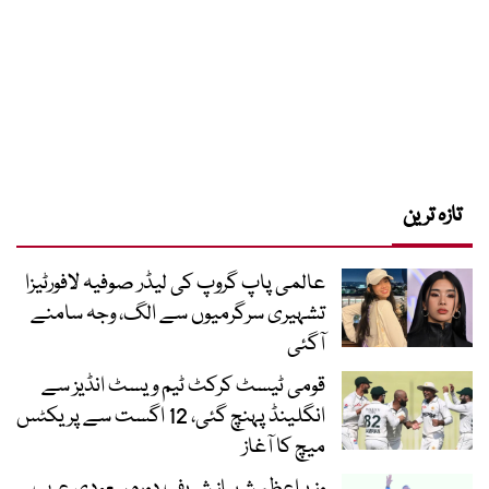
تازہ ترین
عالمی پاپ گروپ کی لیڈر صوفیہ لافورٹیزا
تشہیری سرگرمیوں سے الگ، وجہ سامنے
آگئی
قومی ٹیسٹ کرکٹ ٹیم ویسٹ انڈیز سے
انگلینڈ پہنچ گئی، 12 اگست سے پریکٹس
میچ کا آغاز
وزیراعظم شہباز شریف دورہ سعودی عرب