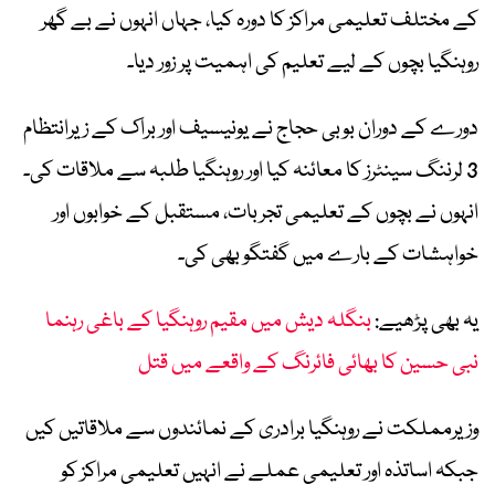
کے مختلف تعلیمی مراکز کا دورہ کیا، جہاں انہوں نے بے گھر
روہنگیا بچوں کے لیے تعلیم کی اہمیت پر زور دیا۔
دورے کے دوران بوبی حجاج نے یونیسیف اور براک کے زیرانتظام
3 لرننگ سینٹرز کا معائنہ کیا اور روہنگیا طلبہ سے ملاقات کی۔
انہوں نے بچوں کے تعلیمی تجربات، مستقبل کے خوابوں اور
خواہشات کے بارے میں گفتگو بھی کی۔
یہ بھی پڑھیے:
بنگلہ دیش میں مقیم روہنگیا کے باغی رہنما
نبی حسین کا بھائی فائرنگ کے واقعے میں قتل
وزیرمملکت نے روہنگیا برادری کے نمائندوں سے ملاقاتیں کیں
جبکہ اساتذہ اور تعلیمی عملے نے انہیں تعلیمی مراکز کو