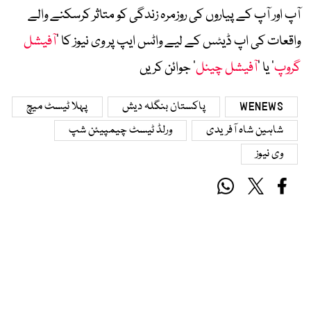
آپ اور آپ کے پیاروں کی روزمرہ زندگی کو متاثر کرسکنے والے
واقعات کی اپ ڈیٹس کے لیے واٹس ایپ پر وی نیوز کا ’
آفیشل
گروپ
‘ یا ’
آفیشل چینل
‘ جوائن کریں
WENEWS
پاکستان بنگلہ دیش
پہلا ٹیسٹ میچ
شاہین شاہ آفریدی
ورلڈ ٹیسٹ چیمپیئن شپ
وی نیوز