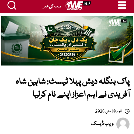
سب کی خبر
پاک بنگلہ دیش پہلا ٹیسٹ: شاہین شاہ
آفریدی نے اہم اعزاز اپنے نام کرلیا
اتوار 10 مئی 2026
ویب ڈیسک