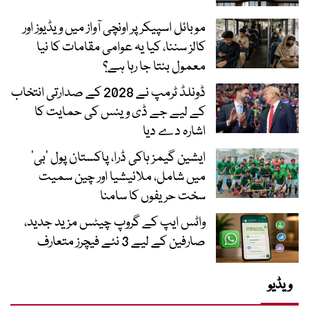
موبائل اسپیکر پر اونچی آواز میں ویڈیوز اور
کالز سننا، کیا یہ عوامی مقامات کا نیا
معمول بنتا جا رہا ہے؟
ڈونلڈ ٹرمپ نے 2028 کے صدارتی انتخاب
کے لیے جے ڈی وینس کی حمایت کا
اشارہ دے دیا
ایشین گیمز ہاکی ڈرا، پاکستان پول ’بی‘
میں شامل، ملائیشیا اور چین سمیت
سخت حریفوں کا سامنا
واٹس ایپ کے گروپ چیٹس مزید جدید،
صارفین کے لیے 3 نئے فیچرز متعارف
ویڈیو