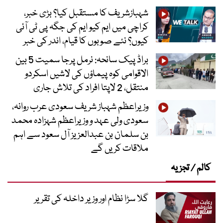
شہبازشریف کا مستقبل کیا؟ بڑی خبر،
کراچی میں ایم کیو ایم کی جگہ پی ٹی آئی
کیوں؟ نئے صوبوں کا قیام، اندر کی خبر
براڈ پیک سانحہ: نرمل پرجا سمیت 5 بین
الاقوامی کوہ پیماؤں کی لاشیں اسکردو
منتقل، 2 لاپتا افراد کی تلاش جاری
وزیراعظم شہباز شریف سعودی عرب روانہ،
سعودی ولی عہد و وزیراعظم شہزادہ محمد
بن سلمان بن عبدالعزیز آل سعود سے اہم
ملاقات کریں گے
کالم / تجزیہ
گلا سڑا نظام اور وزیر داخلہ کی تقریر