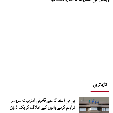
تازہ ترین
پی ٹی اے کا غیر قانونی انٹرنیٹ سروسز
فراہم کرنے والوں کے خلاف کریک ڈاؤن