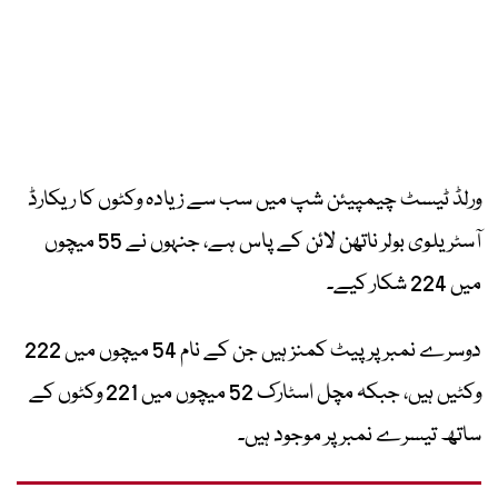
ورلڈ ٹیسٹ چیمپیئن شپ میں سب سے زیادہ وکٹوں کا ریکارڈ
آسٹریلوی بولر ناتھن لائن کے پاس ہے، جنہوں نے 55 میچوں
میں 224 شکار کیے۔
دوسرے نمبر پر پیٹ کمنز ہیں جن کے نام 54 میچوں میں 222
وکٹیں ہیں، جبکہ مچل اسٹارک 52 میچوں میں 221 وکٹوں کے
ساتھ تیسرے نمبر پر موجود ہیں۔