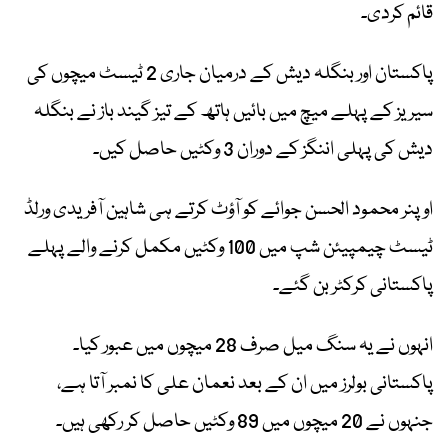
قائم کردی۔
پاکستان اور بنگلہ دیش کے درمیان جاری 2 ٹیسٹ میچوں کی
سیریز کے پہلے میچ میں بائیں ہاتھ کے تیز گیند باز نے بنگلہ
دیش کی پہلی اننگز کے دوران 3 وکٹیں حاصل کیں۔
اوپنر محمود الحسن جوائے کو آؤٹ کرتے ہی شاہین آفریدی ورلڈ
ٹیسٹ چیمپیئن شپ میں 100 وکٹیں مکمل کرنے والے پہلے
پاکستانی کرکٹر بن گئے۔
انہوں نے یہ سنگ میل صرف 28 میچوں میں عبور کیا۔
پاکستانی بولرز میں ان کے بعد نعمان علی کا نمبر آتا ہے،
جنہوں نے 20 میچوں میں 89 وکٹیں حاصل کر رکھی ہیں۔