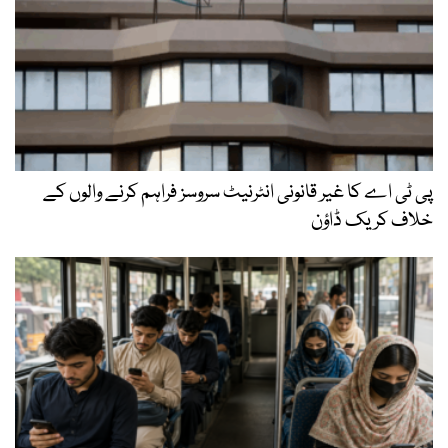
پی ٹی اے کا غیر قانونی انٹرنیٹ سروسز فراہم کرنے والوں کے
خلاف کریک ڈاؤن