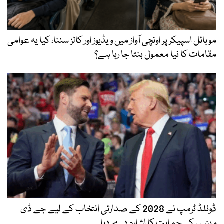
موبائل اسپیکر پر اونچی آواز میں ویڈیوز اور کالز سننا، کیا یہ عوامی
مقامات کا نیا معمول بنتا جا رہا ہے؟
ڈونلڈ ٹرمپ نے 2028 کے صدارتی انتخاب کے لیے جے ڈی
وینس کی حمایت کا اشارہ دے دیا