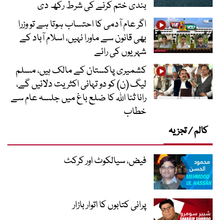
بندی ختم کرنے کی شرط رکھ دی
اگر عام آدمی کا احتساب ہوتا ہے تو وزرا
بھی قانون سے ماورا نہیں، اسلام آباد کے
شہریوں کی رائے
کشمیری پاکستان کے مالک ہیں، مسلم
لیگ (ن) کو دو تہائی اکثریت دلائیں گے،
رانا ثنا اللہ کا ضلع باغ میں جلسہ عام سے
خطاب
کالم / تجزیہ
فیض، سیالکوٹ اور کرکٹ
پرانی کتابوں کا اتوار بازار