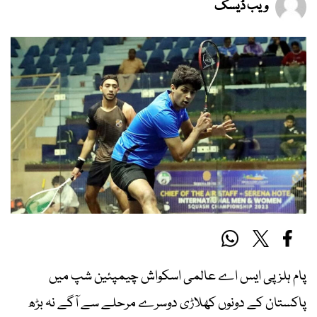
ویب ڈیسک
پام ہلز پی ایس اے عالمی اسکواش چیمپئین شپ میں
پاکستان کے دونوں کھلاڑی دوسرے مرحلے سے آگے نہ بڑھ