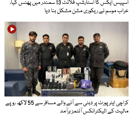
اسپیس ایکس کا اسٹارشپ فلائٹ 13 سمندر میں پھنس گیا،
خراب موسم نے ریکوری مشن مشکل بنا دیا
کراچی ایئرپورٹ پر دبئی سے آنے والے مسافر سے 55 لاکھ روپے
مالیت کے الیکٹرانکس آئٹمز برآمد