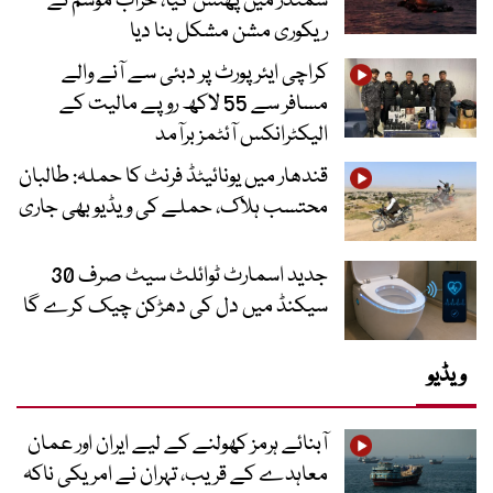
سمندر میں پھنس گیا، خراب موسم نے
ریکوری مشن مشکل بنا دیا
کراچی ایئرپورٹ پر دبئی سے آنے والے
مسافر سے 55 لاکھ روپے مالیت کے
الیکٹرانکس آئٹمز برآمد
قندھار میں یونائیٹڈ فرنٹ کا حملہ: طالبان
محتسب ہلاک، حملے کی ویڈیو بھی جاری
جدید اسمارٹ ٹوائلٹ سیٹ صرف 30
سیکنڈ میں دل کی دھڑکن چیک کرے گا
ویڈیو
آبنائے ہرمز کھولنے کے لیے ایران اور عمان
معاہدے کے قریب، تہران نے امریکی ناکہ