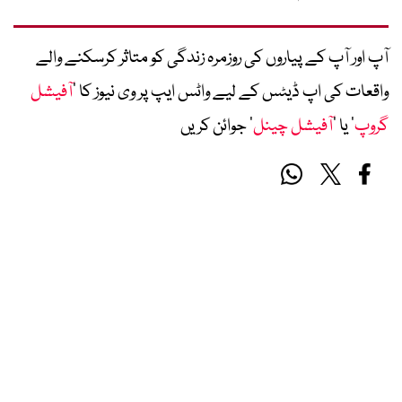
آپ اور آپ کے پیاروں کی روزمرہ زندگی کو متاثر کرسکنے والے
واقعات کی اپ ڈیٹس کے لیے واٹس ایپ پر وی نیوز کا ’
آفیشل
گروپ
‘ یا ’
آفیشل چینل
‘ جوائن کریں