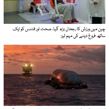
چین میں ورزش کا رجحان بڑھ گیا، صحت اور فٹنس کو ایک
ساتھ فروغ دینے کی مہم تیز