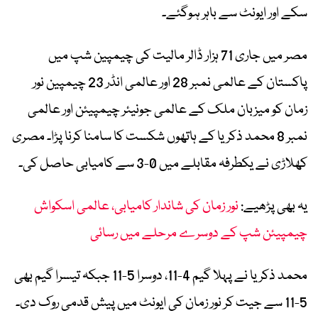
سکے اور ایونٹ سے باہر ہوگئے۔
مصر میں جاری 71 ہزار ڈالر مالیت کی چیمپین شپ میں
پاکستان کے عالمی نمبر 28 اور عالمی انڈر 23 چیمپین نور
زمان کو میزبان ملک کے عالمی جونیئر چیمپیئن اور عالمی
نمبر 8 محمد ذکریا کے ہاتھوں شکست کا سامنا کرنا پڑا۔ مصری
کھلاڑی نے یکطرفہ مقابلے میں 0-3 سے کامیابی حاصل کی۔
یہ بھی پڑھیے:
نور زمان کی شاندار کامیابی، عالمی اسکواش
چیمپیئن شپ کے دوسرے مرحلے میں رسائی
محمد ذکریا نے پہلا گیم 4-11، دوسرا 5-11 جبکہ تیسرا گیم بھی
5-11 سے جیت کر نور زمان کی ایونٹ میں پیش قدمی روک دی۔