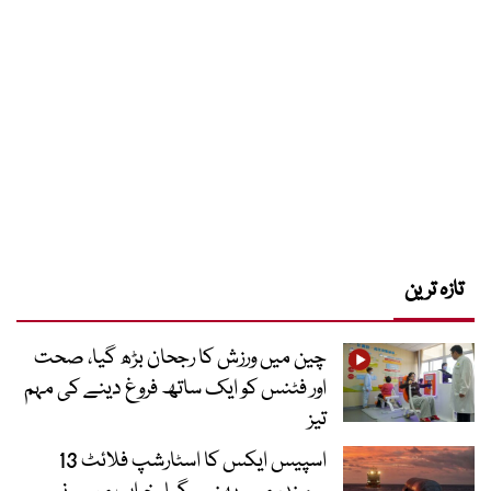
تازہ ترین
چین میں ورزش کا رجحان بڑھ گیا، صحت
اور فٹنس کو ایک ساتھ فروغ دینے کی مہم
تیز
اسپیس ایکس کا اسٹارشپ فلائٹ 13