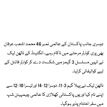
دوسری جانب پاکستان کے عالمی نمبر 46 محمد اشعب عرفان
بھی پری کوارٹر مرحلے میں ناکام رہے۔ انگلینڈ کے ناتھن لیک
نے انہیں مسلسل 3 گیمز میں شکست دے کر کوارٹر فائنل کے
لیے کوالیفائی کرلیا۔
ناتھن لیک نے پہلا گیم 3-11، دوسرا 12-14 اور تیسرا 10-12 سے
اپنے نام کیا اور یوں پاکستانی کھلاڑی کا عالمی چیمپیئن شپ
میں سفر اختتام پذیر ہوگیا۔