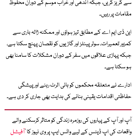
سے گریز کریں، جبکہ آندھی اور خراب موسم کے دوران محفوظ
مقامات پر رہیں۔
این ڈی ایم اے کے مطابق تیز ہواؤں اور ممکنہ ژالہ باری سے
کمزور تعمیرات، سولر پینلز اور گاڑیوں کو نقصان پہنچ سکتا ہے،
جبکہ پہاڑی علاقوں میں سفر کے دوران مشکلات کا سامنا بھی
ہو سکتا ہے۔
ادارے نے متعلقہ محکموں کو ہائی الرٹ رہنے اور پیشگی
حفاظتی اقدامات یقینی بنانے کی ہدایت بھی جاری کر دی ہے۔
آپ اور آپ کے پیاروں کی روزمرہ زندگی کو متاثر کرسکنے والے
واقعات کی اپ ڈیٹس کے لیے واٹس ایپ پر وی نیوز کا ’
آفیشل