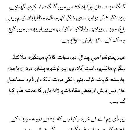
گلگت بلتستان اور آزاد کشمیر میں گلگت، اسکردو، گھانچے،
ہنزہ، نگر، غذر، دیامر، استور، شگر، کھرمنگ، مظفرآباد، نیلم ویلی،
باغ، حویلی، پونچھ، راولاکوٹ، کوٹلی، میرپور اور بھمبر میں گرج
چمک کے ساتھ بارش متوقع ہے۔
خیبر پختونخوا میں چترال، دیر، سوات، کالام، مینگورہ، ملاکنڈ،
بٹگرام، مانسہرہ، ایبٹ آباد، ہری پور، نوشہرہ، پشاور، مردان، باجوڑ،
چارسدہ، کوہاٹ، کرک، بنوں، لکی مروت، ٹانک اور ڈیرہ اسماعیل
خان میں بارش اور بعض مقامات پر ژالہ باری کا خدشہ ظاہر کیا
گیا ہے۔
این ڈی ایم اے نے خبردار کیا ہے کہ بڑھتے درجہ حرارت کے