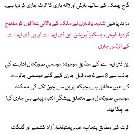
گرج چمک کے ساتھ بارش اور ژالہ باری کا الرٹ جاری کر دیا ہے۔
مزید پڑھیں:
شدید برفباری نے ملک کے بالائی علاقوں کو مفلوج
کر دیا، فوجی ریسکیو آپریشن، این ڈی ایم اے اور پی ڈی ایم اے
کے الرٹس جاری
این ڈی ایم اے کے مطابق موجودہ موسمی صورتحال ادارے کی
جانب سے 3 سے 4 ماہ قبل جاری کیے گئے موسمی جائزے
کے عین مطابق ہے، جبکہ اپریل سے جون تک کی ممکنہ
موسمی صورتحال سے متعلق پیشگی انتباہ پہلے ہی جاری کیا
جا چکا تھا۔
الرٹ کے مطابق پنجاب، خیبر پختونخوا، آزاد کشمیر اور گلگت