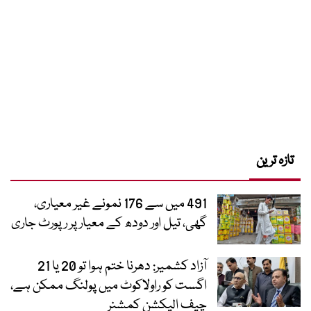
تازہ ترین
491 میں سے 176 نمونے غیر معیاری،
گھی، تیل اور دودھ کے معیار پر رپورٹ جاری
آزاد کشمیر: دھرنا ختم ہوا تو 20 یا 21
اگست کو راولاکوٹ میں پولنگ ممکن ہے،
چیف الیکشن کمشنر