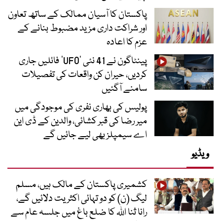
پاکستان کا آسیان ممالک کے ساتھ تعاون
اور شراکت داری مزید مضبوط بنانے کے
عزم کا اعادہ
پینٹاگون نے 41 نئی ’UFO‘ فائلیں جاری
کردیں، حیران کن واقعات کی تفصیلات
سامنے آگئیں
پولیس کی بھاری نفری کی موجودگی میں
میر رضا کی قبر کشائی، والدین کے ڈی این
اے سیمپلز بھی لیے جائیں گے
ویڈیو
کشمیری پاکستان کے مالک ہیں، مسلم
لیگ (ن) کو دو تہائی اکثریت دلائیں گے،
رانا ثنا اللہ کا ضلع باغ میں جلسہ عام سے