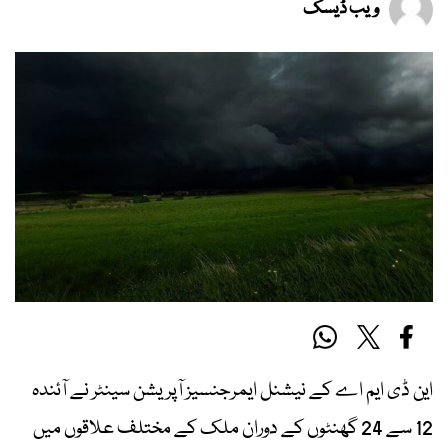
ویب ڈیسک
این ڈی ایم اے کے نیشنل ایمرجنسیز آپریشن سینٹر نے آئندہ
12 سے 24 گھنٹوں کے دوران ملک کے مختلف علاقوں میں