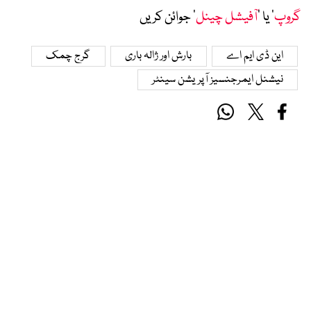
گروپ
‘ یا ’
آفیشل چینل
‘ جوائن کریں
این ڈی ایم اے
بارش اور ژالہ باری
گرج چمک
نیشنل ایمرجنسیز آپریشن سینٹر