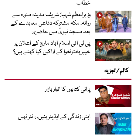
خطاب
وزیراعظم شہباز شریف مدینہ منورہ سے
روانہ، مکہ مشترکہ دفاعی معاہدے کے
بعد مسجد نبویؐ میں حاضری
پی ٹی آئی اسلام آباد مارچ کے اعلان پر
خیبر پختونخوا کے اراکین کیا کہتے ہیں؟
کالم / تجزیہ
پرانی کتابوں کا اتوار بازار
اپنی زندگی کے ایڈیٹر بنیں، رائٹر نہیں