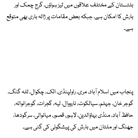
بلتستان کے مختلف علاقوں میں تیز ہواؤں، گرج چمک اور
بارش کا امکان ہے، جبکہ بعض مقامات پر ژالہ باری بھی متوقع
ہے۔
پنجاب میں اسلام آباد، مری، راولپنڈی، اٹک، چکوال، تلہ گنگ،
گوجر خان، جہلم، سیالکوٹ، نارووال، لیہ، گجرات، گوجرانوالہ،
حافظ آباد، منڈی بہاؤالدین، لاہور، قصور، میانوالی، سرگودھا،
جھنگ اور ملتان میں بارش کی پیشگوئی کی گئی ہے۔