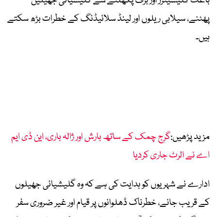
باعث گلیشیئرز اور برف پگھلنے سے گلیشیائی جھیلیں
پھٹنے، سیلابی ریلوں اور لینڈ سلائیڈنگ کے خطرات بڑھ سکتے
ہیں۔
مزید پڑھیں:
گرج چمک کے ساتھ بارش اور ژالہ باری، این ڈی ایم
اے نے الرٹ جاری کردیا
ادارے نے شہریوں کو ہدایت کی ہے کہ وہ گلیشیائی جھیلوں
کے قریب جانے، خطرناک ڈھلوانوں پر قیام اور غیر ضروری سفر