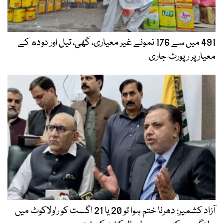
491 میں سے 176 نمونے غیر معیاری، گھی، تیل اور دودھ کے
معیار پر رپورٹ جاری
آزاد کشمیر: دھرنا ختم ہوا تو 20 یا 21 اگست کو راولاکوٹ میں