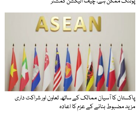
پولنگ ممکن ہے، چیف الیکشن کمشنر
پاکستان کا آسیان ممالک کے ساتھ تعاون اور شراکت داری
مزید مضبوط بنانے کے عزم کا اعادہ