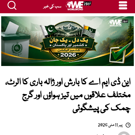
سب کی خبر
این ڈی ایم اے کا بارش اور ژالہ باری کا الرٹ،
مختلف علاقوں میں تیز ہواؤں اور گرج
چمک کی پیشگوئی
پیر 11 مئی 2026