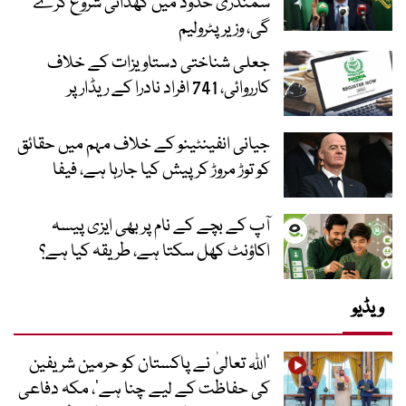
سمندری حدود میں کھدائی شروع کرے
گی، وزیر پٹرولیم
جعلی شناختی دستاویزات کے خلاف
کارروائی، 741 افراد نادرا کے ریڈار پر
جیانی انفینٹینو کے خلاف مہم میں حقائق
کو توڑ مروڑ کر پیش کیا جارہا ہے، فیفا
آپ کے بچے کے نام پر بھی ایزی پیسہ
اکاؤنٹ کھل سکتا ہے، طریقہ کیا ہے؟
ویڈیو
’اللہ تعالیٰ نے پاکستان کو حرمین شریفین
کی حفاظت کے لیے چنا ہے‘، مکہ دفاعی