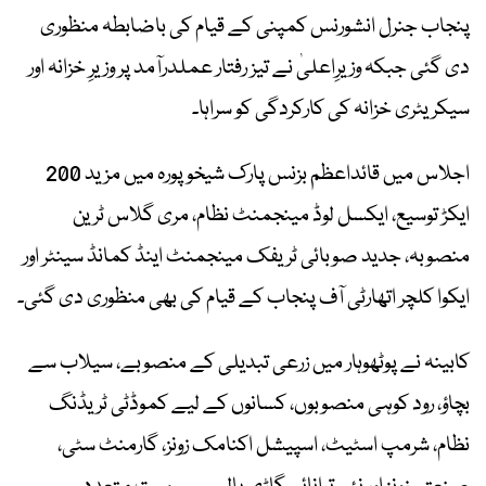
پنجاب جنرل انشورنس کمپنی کے قیام کی باضابطہ منظوری
دی گئی جبکہ وزیرِاعلیٰ نے تیز رفتار عملدرآمد پر وزیرِ خزانہ اور
سیکریٹری خزانہ کی کارکردگی کو سراہا۔
اجلاس میں قائداعظم بزنس پارک شیخوپورہ میں مزید 200
ایکڑ توسیع، ایکسل لوڈ مینجمنٹ نظام، مری گلاس ٹرین
منصوبہ، جدید صوبائی ٹریفک مینجمنٹ اینڈ کمانڈ سینٹر اور
ایکوا کلچر اتھارٹی آف پنجاب کے قیام کی بھی منظوری دی گئی۔
کابینہ نے پوٹھوہار میں زرعی تبدیلی کے منصوبے، سیلاب سے
بچاؤ، رود کوہی منصوبوں، کسانوں کے لیے کموڈٹی ٹریڈنگ
نظام، شرمپ اسٹیٹ، اسپیشل اکنامک زونز، گارمنٹ سٹی،