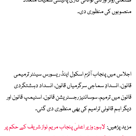
صنعتی زونز اور نئی توانائی گاڑی پالیسی سمیت متعدد
منصوبوں کی منظوری دی۔
اجلاس میں پنجاب آٹزم اسکول اینڈ ریسورس سینٹر ترمیمی
قانون، انسدادِ سماجی سرگرمیاں قانون، انسداد دہشتگردی
قانون میں ترمیم، سوسائٹیز رجسٹریشن قانون، اسٹیمپ قانون اور
دیگر اہم قانونی ترامیم کی بھی منظوری دی گئی۔
مزید پڑھیں:
لاہور: وزیر اعلیٰ پنجاب مریم نواز شریف کے حکم پر