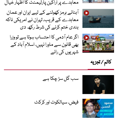
معاہدے پر اراکین پارلیمنٹ کا اظہار خیال
آبنائے ہرمز کھولنے کے لیے ایران اور عمان
معاہدے کے قریب، تہران نے امریکی ناکہ
بندی ختم کرنے کی شرط رکھ دی
اگر عام آدمی کا احتساب ہوتا ہے تو وزرا
بھی قانون سے ماورا نہیں، اسلام آباد کے
شہریوں کی رائے
کالم / تجزیہ
سب گل سڑ چکا ہے
فیض، سیالکوٹ اور کرکٹ