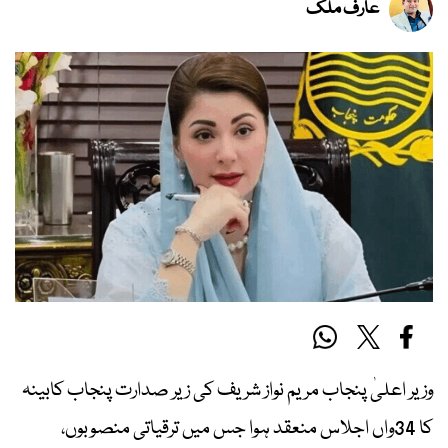
عارف ملک
وزیر اعلیٰ پنجاب مریم نواز شریف کی زیر صدارت پنجاب کابینہ
کا 34واں اجلاس منعقد ہوا جس میں ترقیاتی منصوبوں،