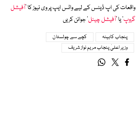
واقعات کی اپ ڈیٹس کے لیے واٹس ایپ پر وی نیوز کا ’
آفیشل
گروپ
‘ یا ’
آفیشل چینل
‘ جوائن کریں
پنجاب کابینہ
کچے سے چولستان
وزیر اعلیٰ پنجاب مریم نواز شریف