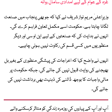
غزہ کے عوام کے لیے امدادی سامان روانہ
وزیرِاعلیٰ مریم نواز شریف نے کہا کہ جو بھی پنجاب میں صنعت
لگانا چاہتا ہے، حکومت اسے مکمل تعاون فراہم کرے گی۔
انہوں نے ہدایت کی کہ صنعتوں کے لیے این او سی اور دیگر
منظوریوں میں کسی قسم کی رکاوٹ نہیں ہونی چاہیے۔
انہوں نے واضح کیا کہ اخراجات کی پیشگی منظوری کے بغیر بل
بھیجنے کی روایت قبول نہیں کی جائے گی، جبکہ حکومت پر
مالی واجبات کا بوجھ ڈالنے کی ذہنیت بھی برداشت نہیں کی
جائے گی۔
آپ اور آپ کے پیاروں کی روزمرہ زندگی کو متاثر کرسکنے والے