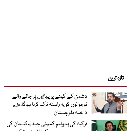
تازہ ترین
دشمن کے کہنے پر پہاڑوں پر جانے والے
نوجوانوں کو یہ راستہ ترک کرنا ہوگا، وزیر
داخلہ بلوچستان
ترکیہ کی پٹرولیم کمپنی جلد پاکستان کی