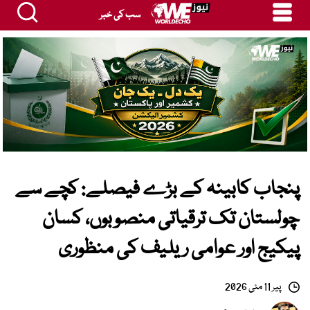
سب کی خبر
پنجاب کابینہ کے بڑے فیصلے: کچے سے
چولستان تک ترقیاتی منصوبوں، کسان
پیکیج اور عوامی ریلیف کی منظوری
پیر 11 مئی 2026