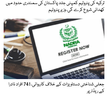
ترکیہ کی پٹرولیم کمپنی جلد پاکستان کی سمندری حدود میں
کھدائی شروع کرے گی، وزیر پٹرولیم
جعلی شناختی دستاویزات کے خلاف کارروائی، 741 افراد نادرا
کے ریڈار پر