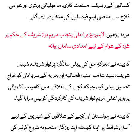
کسانوں کے ریلیف، صنعت کاری، ماحولیاتی بہتری اور عوامی
فلاح سے متعلق اہم فیصلوں کی منظوری دی گئی۔
مزید پڑھیں:
لاہور: وزیر اعلیٰ پنجاب مریم نواز شریف کے حکم پر
غزہ کے عوام کے لیے امدادی سامان روانہ
کابینہ نے معرکہِ حق کی پہلی سالگرہ پر نواز شریف، شہباز
شریف، سید عاصم منیر، فضائیہ اور بحریہ کے سربراہان کو خراجِ
تحسین پیش کیا، جبکہ کچے کے علاقے میں کامیاب کارروائی
پر وزیرِ اعلیٰ مریم نواز شریف کی کارکردگی کو بھی سراہا گیا۔
کابینہ نے چولستان اور کچے کے علاقوں کے شہریوں کے لیے
آسان شرائط پر ’اپنا کھیت، اپنا روزگار‘ منصوبہ شروع کرنے کی