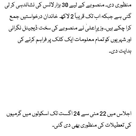
منظوری دی۔ منصوبے کے لیے 30 ہزار لاٹس کی نشاندہی کر لی
گئی ہے جبکہ اب تک قریباً 2 لاکھ خاندان درخواستیں جمع
کرا چکے ہیں۔ وزیرِاعلیٰ نے منصوبے کی سخت ڈیجیٹل نگرانی
اور شہریوں کو تمام معلومات ایک کلک پر فراہم کرنے کی
ہدایت دی۔
اجلاس میں 22 مئی سے 24 اگست تک اسکولوں میں گرمیوں
کی تعطیلات کی منظوری بھی دی گئی۔