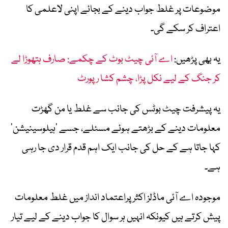
موضوعات پر غلط جواب دینے کے بجائے اپنی لاعلمی کا
اعتراف کر سکے گی۔
یہ بھی پڑھیں:
اے آئی چیٹ بوٹ کے چکمے: صارف ہتھوڑا لے
کر جنگ کے لیے نکل پڑا، چشم کشا رپورٹ
یہ پیشرفت چیٹ بوٹس کی جانب سے غلط یا من گھڑت
معلومات دینے کے بڑھتے ہوئے مسئلے، جسے ’ہیلوسینیشن‘
کہا جاتا ہے کے حل کی جانب ایک اہم قدم قرار دی جا رہی
ہے۔
موجودہ اے آئی ماڈلز اکثر پراعتماد انداز میں غلط معلومات
پیش کرتے ہیں کیونکہ انہیں ہر سوال کا جواب دینے کے لیے تیار