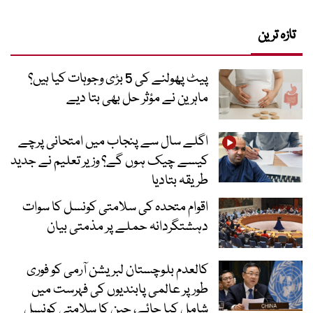
تازہ ترین
پیٹ پھولنے کی 5 بڑی وجوہات کیا ہیں؟
ماہرین نے مؤثر حل بھی بتا دیے
اگلے سال سے پنجاب میں امتحانی پرچے
کیسے چیک ہوں گے؟ وزیر تعلیم نے جدید
طریقہ بتادیا
اقوام متحدہ کی سلامتی کونسل کا سوات
دہشتگردانہ حملے پر مذمتی بیان
کالعدم بلوچستان لبریشن آرمی کو فوری
طور پر عالمی پابندیوں کی فہرست میں
شامل کیا جائے، چین کا سلامتی کونسل