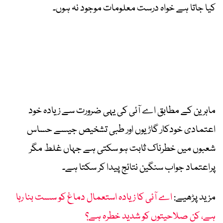
کیا جاتا ہے خواہ درست معلومات موجود نہ ہوں۔
ماہرین کے مطابق اے آئی کی یہی ضرورت سے زیادہ خود
اعتمادی خودکار گاڑیوں اور طبی تشخیص جیسے حساس
شعبوں میں خطرناک ثابت ہو سکتی ہے جہاں غلط مگر
پراعتماد جواب سنگین نتائج پیدا کر سکتا ہے۔
مزید پڑھیے:
اے آئی کا زیادہ استعمال دماغ کو سست بنا رہا
ہے، کن صلاحیتوں کو شدید خطرہ ہے؟