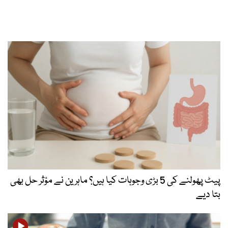
پیٹ پھولنے کی 5 بڑی وجوہات کیا ہیں؟ ماہرین نے مؤثر حل بھی
بتا دیے