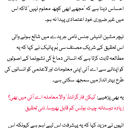
احساس دینا ہے کہ ’مجھے ابھی کچھ معلوم نہیں‘ تاکہ اس
میں غیر ضروری خود اعتمادی پیدا نہ ہو۔
نیچر مشین انٹیلی جنس نامی جریدے میں شائع ہونے والی
اس تحقیق کے شریک مصنف سی بُم پائیک نے کہا کہ یہ
مطالعہ ثابت کرتا ہے کہ انسانی دماغ کی نشوونما کے اصولوں
کو اپنانے سے اے آئی اپنی معلومات اور لاعلمی کو انسانوں کی
طرح بہتر انداز میں سمجھ سکتی ہے۔
یہ بھی پڑھیے:
’ٹیکن فار گرانٹڈ‘ والا معاملہ اے آئی میں بھی؟
زیادہ دوستانہ چیٹ بوٹس کم قابل بھروسا، نئی تحقیق
انہوں نے مزید کہا کہ یہ پیشرفت اس لیے اہم ہے کیونکہ اس