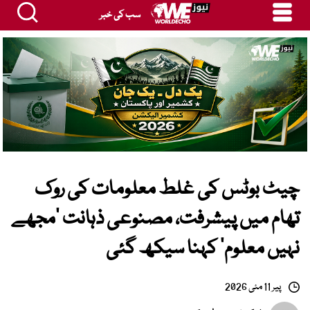
سب کی خبر
چیٹ بوٹس کی غلط معلومات کی روک
تھام میں پیشرفت، مصنوعی ذہانت ’مجھے
نہیں معلوم‘ کہنا سیکھ گئی
پیر 11 مئی 2026