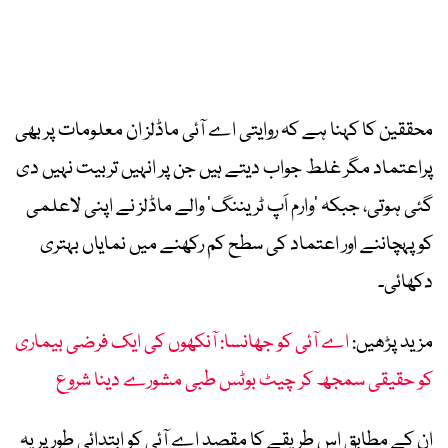
محققین کا کہنا ہے کہ روایتی اے آئی ماڈلز ان معلومات پر بھی
پراعتماد مگر غلط جواب دیتے ہیں جن پر انہیں تربیت نہیں دی
گئی ہوتی، جبکہ ’وارم اَپ ٹریننگ‘ والے ماڈلز نے اپنی لاعلمی
کو پہچاننے اور اعتماد کی سطح کم رکھنے میں نمایاں بہتری
دکھائی۔
مزید پڑھیں:
اے آئی کو جھانسا: آنکھوں کی ایک فرضی بیماری
کو حقیقی سمجھ کر چیٹ بوٹس طبی مشورے دینا شروع
ان کے مطابق اس طریقے کا مقصد اے آئی کو ابتدائی طور پر یہ