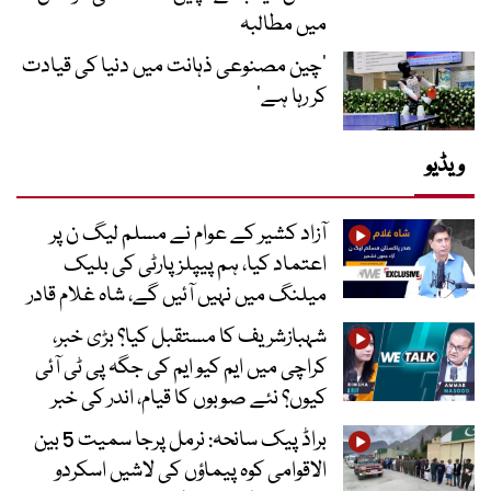
میں مطالبہ
’چین مصنوعی ذہانت میں دنیا کی قیادت
کر رہا ہے‘
ویڈیو
آزاد کشیر کے عوام نے مسلم لیگ ن پر
اعتماد کیا، ہم پیپلز پارٹی کی بلیک
میلنگ میں نہیں آئیں گے، شاہ غلام قادر
شہبازشریف کا مستقبل کیا؟ بڑی خبر،
کراچی میں ایم کیو ایم کی جگہ پی ٹی آئی
کیوں؟ نئے صوبوں کا قیام، اندر کی خبر
براڈ پیک سانحہ: نرمل پرجا سمیت 5 بین
الاقوامی کوہ پیماؤں کی لاشیں اسکردو