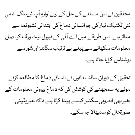
محققین نے اس مسئلے کے حل کے لیے ’وارم اَپ ٹریننگ‘ نامی
نئی تکنیک تیار کی جو انسانی دماغ کی ابتدائی نشوونما سے
متاثر ہے۔ اس طریقے میں اے آئی کے نیورل نیٹ ورک کو اصل
معلومات سکھانے سے پہلے بے ترتیب سگنلز اور شور سے
روشناس کرایا جاتا ہے۔
تحقیق کے دوران سائنسدانوں نے انسانی دماغ کا مطالعہ کرتے
ہوئے یہ سمجھنے کی کوشش کی کہ دماغ بیرونی معلومات کے
بغیر بھی اندرونی سگنلز کیسے پیدا کرتا ہے تاکہ غیر یقینی
صورتحال کو سنبھالا جا سکے۔