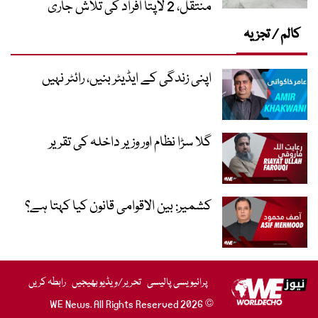
منتقل، 2 لاپتا افراد کی تلاش جاری
کالم / تجزیہ
اپنی زندگی کے ایڈیٹر بنیں، رائٹر نہیں
گلا سڑا نظام اور وزیر داخلہ کی تقریر
کشمیر: بین الاقوامی قانون کیا کہتا ہے؟
پرائیویسی پالیسی
تحریر/ویڈیو بھیجیں
رابطہ کریں
© 2026 WE News. All Rights Reserved