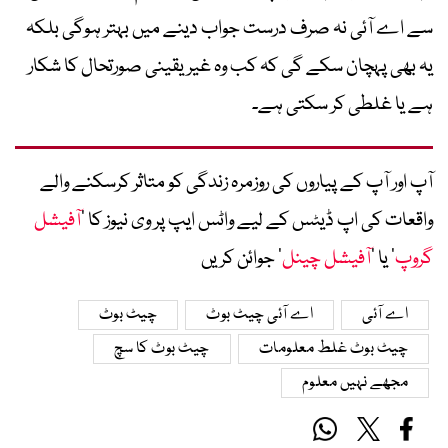
سے اے آئی نہ صرف درست جواب دینے میں بہتر ہوگی بلکہ
یہ بھی پہچان سکے گی کہ کب وہ غیر یقینی صورتحال کا شکار
ہے یا غلطی کر سکتی ہے۔
آپ اور آپ کے پیاروں کی روزمرہ زندگی کو متاثر کرسکنے والے
واقعات کی اپ ڈیٹس کے لیے واٹس ایپ پر وی نیوز کا ’
آفیشل
گروپ
‘ یا ’
آفیشل چینل
‘ جوائن کریں
اے آئی
اے آئی چیٹ بوٹ
چیٹ بوٹ
چیٹ بوٹ غلط معلومات
چیٹ بوٹ کا سچ
مجھے نہیں معلوم