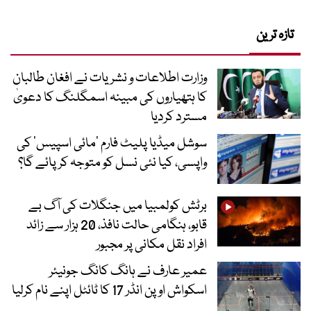
تازہ ترین
وزارت اطلاعات و نشریات نے افغان طالبان
کا ہتھیاروں کی مبینہ اسمگلنگ کا دعویٰ
مسترد کردیا
سوشل میڈیا پلیٹ فارم ‘مائی اسپیس’ کی
واپسی، کیا نئی نسل کو متوجہ کر پائے گا؟
برٹش کولمبیا میں جنگلات کی آگ بے
قابو، ہنگامی حالت نافذ، 20 ہزار سے زائد
افراد نقل مکانی پر مجبور
عمیر عارف نے ہانگ کانگ جونیئر
اسکواش اوپن انڈر 17 کا ٹائٹل اپنے نام کرلیا