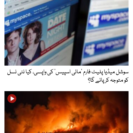
سوشل میڈیا پلیٹ فارم ‘مائی اسپیس’ کی واپسی، کیا نئی نسل
کو متوجہ کر پائے گا؟