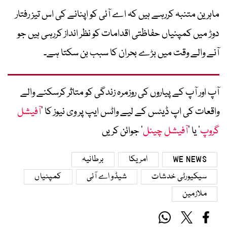
ماہرین متنبہ کررہے ہیں کہ اے آئی کو اپنانے کی اس تیز رفتار
دوڑ میں کمپنیاں حفاظتی اقدامات کو نظر انداز کررہی ہیں جو
آنے والے وقت میں بڑے بحران کا سبب بن سکتا ہے۔
آپ اور آپ کے پیاروں کی روزمرہ زندگی کو متاثر کرسکنے والے
واقعات کی اپ ڈیٹس کے لیے واٹس ایپ پر وی نیوز کا ’
آفیشل
گروپ
‘ یا ’
آفیشل چینل
‘ جوائن کریں
WE NEWS
امریکا
برطانیہ
سیکیورٹی خدشات
شیڈو اے آئی
کمپنیاں
ملازمین