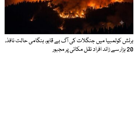
برٹش کولمبیا میں جنگلات کی آگ بے قابو، ہنگامی حالت نافذ،
20 ہزار سے زائد افراد نقل مکانی پر مجبور