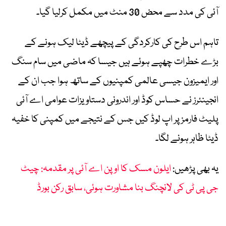
آئی کی مدد سے محض 30 منٹ میں مکمل کرلیا گیا۔
تاہم اس طرح کی کارکردگی کے پیچھے ڈیٹا لیک ہونے کے
بڑے خطرات چھپے ہوئے ہیں جیسا کہ ماضی میں سام سنگ
اور ایمیزون جیسی عالمی کمپنیوں کے ساتھ ہوا جب ان کے
انجینئرز نے حساس کوڈ اور اندرونی دستاویزات عوامی اے آئی
پلیٹ فارمز پر اپ لوڈ کیں جس کے نتیجے میں کمپنی کا خفیہ
ڈیٹا ظاہر ہونے لگا۔
یہ بھی پڑھیں:
ایلون مسک کا اوپن اے آئی پر مقدمہ: چیٹ
جی پی ٹی کی لانچنگ بنا مشاورت ہوئی، سابق رکن بورڈ