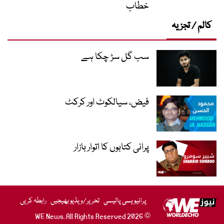
خطاب
کالم / تجزیہ
سب گل سڑ چکا ہے
فیض، سیالکوٹ اور کرکٹ
پرانی کتابوں کا اتوار بازار
پرائیویسی پالیسی
تحریر/ویڈیو بھیجیں
رابطہ کریں
© 2026 WE News. All Rights Reserved