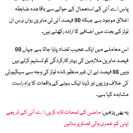
پاس اے آئی کے استعمال کے حوالے سے باقاعدہ ضابطہ
اخلاق موجود ہے جبکہ 90 فیصد آئی ٹی ماہرین رواں برس ان
ٹولز کے بجٹ میں اضافے کا ارادہ رکھتے ہیں۔
اس معاملے میں ایک عجیب تضاد پایا جاتا ہے جہاں 80
فیصد ماہرین ملازمین کی بہتر کارکردگی کو تسلیم کرتے ہیں
وہیں 86 فیصد نے ان غیر منظور شدہ ٹولز کی وجہ سے سیکیورٹی
کی خلاف ورزیوں اور ڈیٹا لیک ہونے کے واقعات کا براہِ راست
مشاہدہ کیا ہے۔
یہ بھی پڑھیں:
ماضی کے لمحات تازہ کریں: اے آئی کے ذریعے
اپنی کم عمری والی تصاویر بنائیں