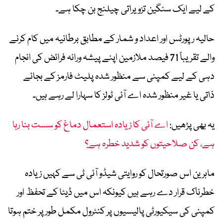
کے لیے ایک سنگین تزویراتی چیلنج بن چکا ہے۔
حالیہ رپورٹس اور اعداد و شمار کے مطابق برطانیہ میں کام کرنے
والے تقریباً 71 فیصد ملازمین اپنے پیشہ ورانہ فرائض کی انجام
دہی کے لیے کمپنی سے منظور شدہ پلیٹ فارمز کے بجائے
ذاتی یا غیر منظور شدہ اے آئی ٹولز کا سہارا لے رہے ہیں۔
یہ بھی پڑھیں:
اے آئی کا زیادہ استعمال دماغ کو سست بنا رہا
ہے، کن صلاحیتوں کو شدید خطرہ ہے؟
ماہرین اس صورتحال کو روایتی شیڈو آئی ٹی سے کہیں زیادہ
خطرناک قرار دے رہے ہیں کیونکہ اس میں ڈیٹا کے تحفظ اور
کمپنی کی سیکیورٹی پالیسیوں پر کنٹرول مکمل طور پر ختم ہوتا