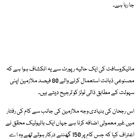
جا رہا ہے۔
مائیکروسافٹ کی ایک حالیہ رپورٹ سے یہ انکشاف ہوا ہے کہ
مصنوعی ذہانت استعمال کرنے والے 80 فیصد ملازمین اپنی
سہولت کے مطابق ذاتی ٹولز کو ترجیح دیتے ہیں۔
اس رجحان کی بنیادی وجہ ملازمین کی جانب سے کام کی رفتار
میں غیر معمولی اضافہ کرنا ہے جہاں ایک بائیوٹیک محقق نے
اعتراف کیا کہ جس کام پر 150 گھنٹے درکار ہوتے تھے وہ اے