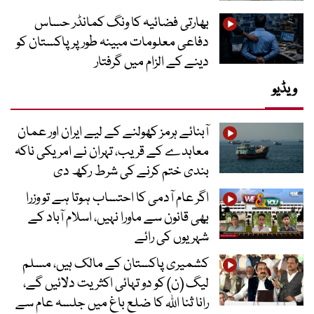
بھارتی فضائیہ کا ونگ کمانڈر حساس
دفاعی معلومات مبینہ طور پر پاکستان کو
دینے کے الزام میں گرفتار
ویڈیو
آبنائے ہرمز کھولنے کے لیے ایران اور عمان
معاہدے کے قریب، تہران نے امریکی ناکہ
بندی ختم کرنے کی شرط رکھ دی
اگر عام آدمی کا احتساب ہوتا ہے تو وزرا
بھی قانون سے ماورا نہیں، اسلام آباد کے
شہریوں کی رائے
کشمیری پاکستان کے مالک ہیں، مسلم
لیگ (ن) کو دو تہائی اکثریت دلائیں گے،
رانا ثنا اللہ کا ضلع باغ میں جلسہ عام سے