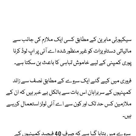
سیکیورٹی ماہرین کے مطابق کسی ایک ملازم کی جانب سے
مالیاتی دستاویزات کو غیر منظور شدہ اے آئی پر اپ لوڈ کرنا
پوری کمپنی کے لیے خاموش تباہی کا باعث بن سکتا ہے۔
فروری میں کیے گئے ایک سروے کے مطابق نصف سے زائد
کمپنیوں کے سربراہان اس بات سے بالکل بے خبر ہیں کہ ان کے
ملازمین کس حد تک اور کون سے اے آئی ٹولز استعمال کررہے
ہیں۔
سروے میں بتایا گیا ہے کہ صرف 40 فیصد کمپنیوں کے