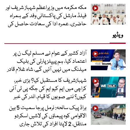
مکہ مکرمہ میں وزیراعظم شہباز شریف اور
فیلڈ مارشل کی پاکستانی وفد کے ہمراہ
حاضری، عمرہ ادا کی سعادت حاصل کی
ویڈیو
آزاد کشیر کے عوام نے مسلم لیگ ن پر
اعتماد کیا، ہم پیپلز پارٹی کی بلیک
میلنگ میں نہیں آئیں گے، شاہ غلام قادر
شہبازشریف کا مستقبل کیا؟ بڑی خبر،
کراچی میں ایم کیو ایم کی جگہ پی ٹی آئی
کیوں؟ نئے صوبوں کا قیام، اندر کی خبر
براڈ پیک سانحہ: نرمل پرجا سمیت 5 بین
الاقوامی کوہ پیماؤں کی لاشیں اسکردو
منتقل، 2 لاپتا افراد کی تلاش جاری