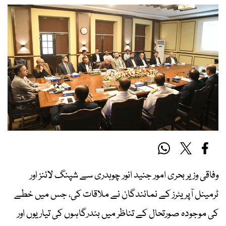
وفاقی وزیر بحری امور جنید انور چوہدری سے شپنگ لائنز اور
ٹرمینل آپریٹرز کے نمائندگان نے ملاقات کی، جس میں خطے
کی موجودہ صورتحال کے تناظر میں بندرگاہوں کی تیاریوں اور