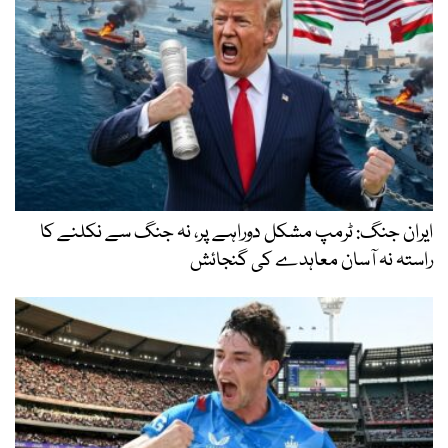
ایران جنگ: ٹرمپ مشکل دوراہے پر، نہ جنگ سے نکلنے کا
راستہ نہ آسان معاہدے کی گنجائش