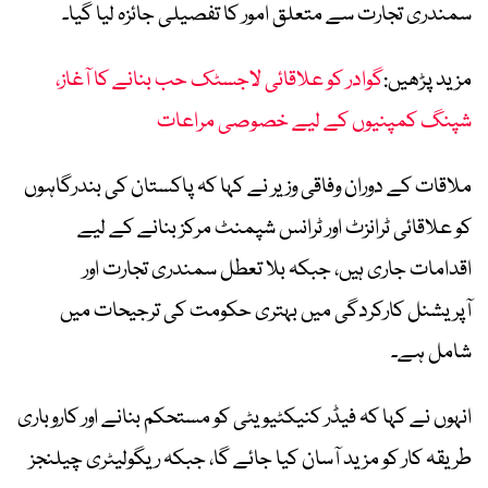
سمندری تجارت سے متعلق امور کا تفصیلی جائزہ لیا گیا۔
مزید پڑھیں:
گوادر کو علاقائی لاجسٹک حب بنانے کا آغاز،
شپنگ کمپنیوں کے لیے خصوصی مراعات
ملاقات کے دوران وفاقی وزیر نے کہا کہ پاکستان کی بندرگاہوں
کو علاقائی ٹرانزٹ اور ٹرانس شپمنٹ مرکز بنانے کے لیے
اقدامات جاری ہیں، جبکہ بلا تعطل سمندری تجارت اور
آپریشنل کارکردگی میں بہتری حکومت کی ترجیحات میں
شامل ہے۔
انہوں نے کہا کہ فیڈر کنیکٹیویٹی کو مستحکم بنانے اور کاروباری
طریقہ کار کو مزید آسان کیا جائے گا، جبکہ ریگولیٹری چیلنجز