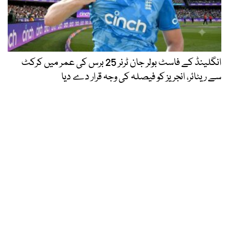
انگلینڈ کے فاسٹ بولر جان ٹرنر 25 برس کی عمر میں کرکٹ
سے ریٹائر، انجریز کو فیصلہ کی وجہ قرار دے دیا