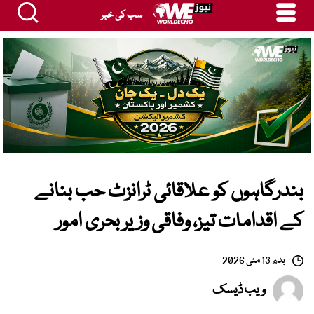
سب کی خبر
بندرگاہوں کو علاقائی ٹرانزٹ حب بنانے
کے اقدامات تیز، وفاقی وزیر بحری امور
بدھ 13 مئی 2026
ویب ڈیسک