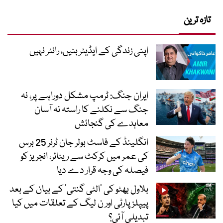
تازہ ترین
اپنی زندگی کے ایڈیٹر بنیں، رائٹر نہیں
ایران جنگ: ٹرمپ مشکل دوراہے پر، نہ
جنگ سے نکلنے کا راستہ نہ آسان
معاہدے کی گنجائش
انگلینڈ کے فاسٹ بولر جان ٹرنر 25 برس
کی عمر میں کرکٹ سے ریٹائر، انجریز کو
فیصلہ کی وجہ قرار دے دیا
بلاول بھٹو کی ’الٹی گنتی‘ کے بیان کے بعد
پیپلز پارٹی اور ن لیگ کے تعلقات میں کیا
تبدیلی آئی؟