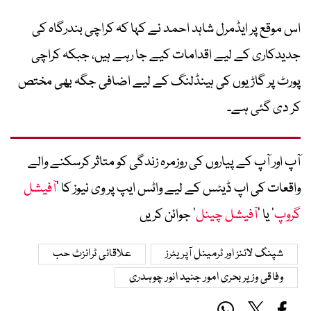
اس موقع پر ایڈمرل شاہد احمد نے کہا کہ کراچی بندرگاہ کی
جدیدکاری کے لیے اقدامات کیے جا رہے ہیں، جبکہ کراچی
پورٹ پر گاڑیوں کی ہینڈلنگ کے لیے اضافی جگہ بھی مختص
کر دی گئی ہے۔
آپ اور آپ کے پیاروں کی روزمرہ زندگی کو متاثر کرسکنے والے
واقعات کی اپ ڈیٹس کے لیے واٹس ایپ پر وی نیوز کا ’
آفیشل
گروپ
‘ یا ’
آفیشل چینل
‘ جوائن کریں
شپنگ لائنز اور ٹرمینل آپریٹرز
علاقائی ٹرانزٹ حب
وفاقی وزیر بحری امور جنید انور چوہدری