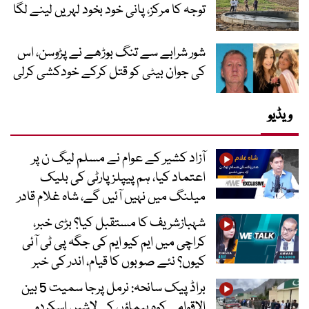
توجہ کا مرکز، پانی خود بخود لہریں لینے لگا
شور شرابے سے تنگ بوڑھے نے پڑوسن، اس
کی جوان بیٹی کو قتل کرکے خودکشی کرلی
ویڈیو
آزاد کشیر کے عوام نے مسلم لیگ ن پر
اعتماد کیا، ہم پیپلز پارٹی کی بلیک
میلنگ میں نہیں آئیں گے، شاہ غلام قادر
شہبازشریف کا مستقبل کیا؟ بڑی خبر،
کراچی میں ایم کیو ایم کی جگہ پی ٹی آئی
کیوں؟ نئے صوبوں کا قیام، اندر کی خبر
براڈ پیک سانحہ: نرمل پرجا سمیت 5 بین
الاقوامی کوہ پیماؤں کی لاشیں اسکردو