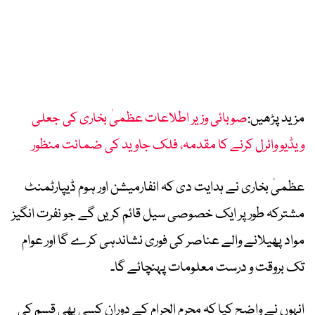
مزید پڑھیں:
صوبائی وزیر اطلاعات عظمیٰ بخاری کی جعلی
ویڈیو وائرل کرنے کا مقدمہ، فلک جاوید کی ضمانت منظور
عظمیٰ بخاری نے ہدایت دی کہ انفارمیشن اور ہوم ڈیپارٹمنٹ
مشترکہ طور پر ایک خصوصی سیل قائم کریں گے جو نفرت انگیز
مواد پھیلانے والے عناصر کی فوری نشاندہی کرے گا اور عوام
تک بروقت و درست معلومات پہنچائے گا۔
انہوں نے واضح کیا کہ محرم الحرام کے دوران کسی بھی قسم کی