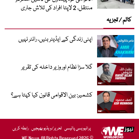
منتقل، 2 لاپتا افراد کی تلاش جاری
کالم / تجزیہ
اپنی زندگی کے ایڈیٹر بنیں، رائٹر نہیں
گلا سڑا نظام اور وزیر داخلہ کی تقریر
کشمیر: بین الاقوامی قانون کیا کہتا ہے؟
پرائیویسی پالیسی
تحریر/ویڈیو بھیجیں
رابطہ کریں
© 2026 WE News. All Rights Reserved