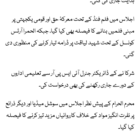
ہدایت جاری کی گئی۔
اجلاس میں فلم فنڈ کے تحت معرکۂ حق اور قومی یکجہتی پر
مبنی فلمیں بنانے کا فیصلہ بھی کیا گیا، جبکہ الحمرا آرٹس
کونسل کے تحت شہید لیاقت پر ڈرامہ تیار کرنے کی منظوری دی
گئی۔
شرکا نے کے ڈائریکٹر جنرل آئی ایس پی آر سے تعلیمی اداروں
کے دورے جاری رکھنے کی بھی درخواست کی۔
محرم الحرام کے پیش نظر اجلاس میں سوشل میڈیا اور دیگر ذرائع
پر نفرت انگیز مواد کے خلاف کارروائیاں مزید تیز کرنے کا فیصلہ
کیا گیا۔