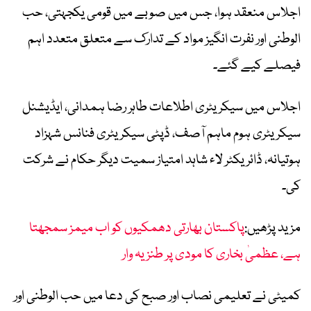
اجلاس منعقد ہوا، جس میں صوبے میں قومی یکجہتی، حب
الوطنی اور نفرت انگیز مواد کے تدارک سے متعلق متعدد اہم
فیصلے کیے گئے۔
اجلاس میں سیکریٹری اطلاعات طاہر رضا ہمدانی، ایڈیشنل
سیکریٹری ہوم ماہم آصف، ڈپٹی سیکریٹری فنانس شہزاد
ہوتیانہ، ڈائریکٹر لاء شاہد امتیاز سمیت دیگر حکام نے شرکت
کی۔
مزید پڑھیں:
پاکستان بھارتی دھمکیوں کو اب میمز سمجھتا
ہے، عظمیٰ بخاری کا مودی پر طنزیہ وار
کمیٹی نے تعلیمی نصاب اور صبح کی دعا میں حب الوطنی اور