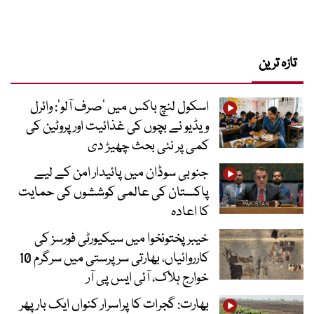
تازہ ترین
اسکول لنچ باکس میں ‘صرف آلو’: وائرل
ویڈیو نے بچوں کی غذائیت اور پروٹین کی
کمی پر نئی بحث چھیڑ دی
جنوبی سوڈان میں پائیدار امن کے لیے
پاکستان کی عالمی کوششوں کی حمایت
کا اعادہ
خیبرپختونخوا میں سیکیورٹی فورسز کی
کارروائیاں، بھارتی سرپرستی میں سرگرم 10
خوارج ہلاک، آئی ایس پی آر
بھارت: گجرات کا پراسرار کنواں ایک بار پھر