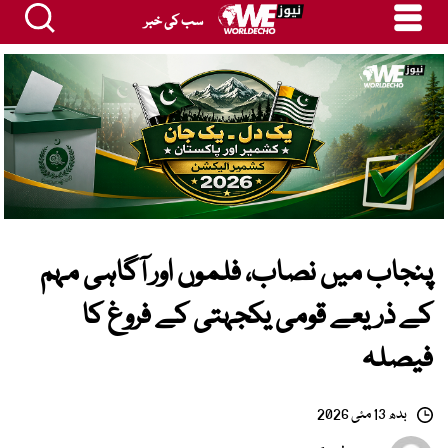
سب کی خبر
پنجاب میں نصاب، فلموں اور آگاہی مہم
کے ذریعے قومی یکجہتی کے فروغ کا
فیصلہ
بدھ 13 مئی 2026