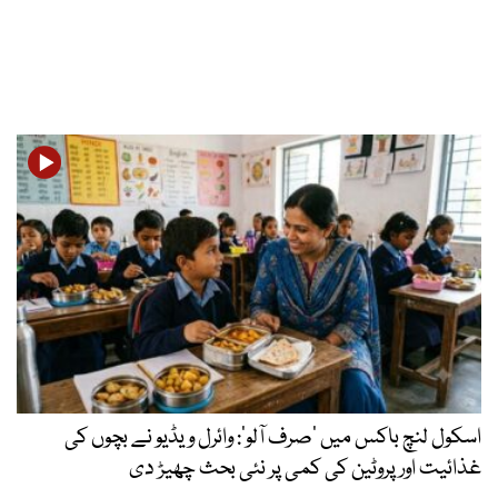
اسکول لنچ باکس میں ‘صرف آلو’: وائرل ویڈیو نے بچوں کی
غذائیت اور پروٹین کی کمی پر نئی بحث چھیڑ دی