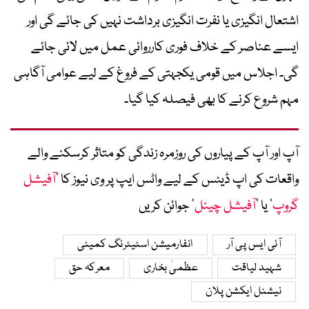
اشتعال انگیزی یا نفرت انگیزی برداشت نہیں کی جائے گی اور
ایسے عناصر کے خلاف فوری کارروائی عمل میں لائی جائے
گی۔ اجلاس میں قومی یکجہتی کے فروغ کے لیے عوامی آگاہی
مہم شروع کرنے کا بھی فیصلہ کیا گیا۔
آپ اور آپ کے پیاروں کی روزمرہ زندگی کو متاثر کرسکنے والے
واقعات کی اپ ڈیٹس کے لیے واٹس ایپ پر وی نیوز کا ’
آفیشل
گروپ
‘ یا ’
آفیشل چینل
‘ جوائن کریں
آئی ایس پی آر
انفارمیشن اسٹیئرنگ کمیٹی
شہید لیاقت
عظمیٰ بخاری
معرکہ حق
نیشنل ایکشن پلان