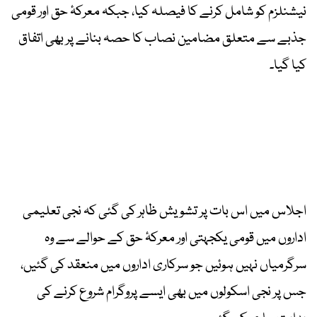
نیشنلزم کو شامل کرنے کا فیصلہ کیا، جبکہ معرکۂ حق اور قومی
جذبے سے متعلق مضامین نصاب کا حصہ بنانے پر بھی اتفاق
کیا گیا۔
اجلاس میں اس بات پر تشویش ظاہر کی گئی کہ نجی تعلیمی
اداروں میں قومی یکجہتی اور معرکۂ حق کے حوالے سے وہ
سرگرمیاں نہیں ہوئیں جو سرکاری اداروں میں منعقد کی گئیں،
جس پر نجی اسکولوں میں بھی ایسے پروگرام شروع کرنے کی