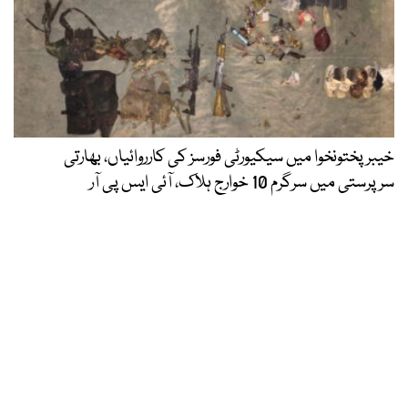
خیبرپختونخوا میں سیکیورٹی فورسز کی کارروائیاں، بھارتی
سرپرستی میں سرگرم 10 خوارج ہلاک، آئی ایس پی آر