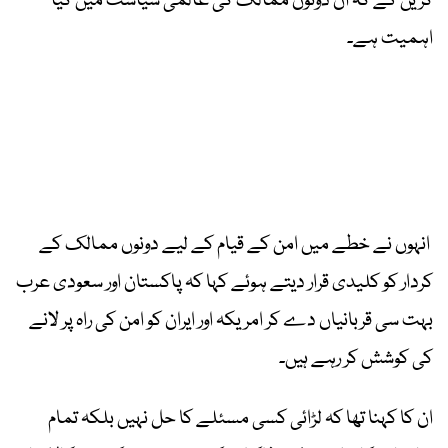
کریں گے کہ ان دونوں ممالک کی عالمی سیاست میں کیا
اہمیت ہے۔
انہوں نے خطے میں امن کے قیام کے لیے دونوں ممالک کے
کردار کو کلیدی قرار دیتے ہوئے کہا کہ پاکستان اور سعودی عرب
بہت سی قربانیاں دے کر امریکہ اور ایران کو امن کی راہ پر لانے
کی کوشش کر رہے ہیں۔
ان کا کہنا تھا کہ لڑائی کسی مسئلے کا حل نہیں بلکہ تمام