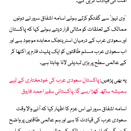
امت کی قیادت کریں گے۔
’وی نیوز‘ سے گفتگو کرتے ہوئے اسامہ اشفاق سرور نے دونوں
ممالک کے تعلقات کو مثالی قرار دیتے ہوئے کہا کہ پاکستان
اور سعودی عرب کے درمیان اسٹریٹجک معاہدہ موجود ہے اور
اب سعودی عرب مسلم طاقتوں کو ایک پلیٹ فارم پر اکٹھا کر
کے عالمی سطح پر بڑی تبدیلی لانا چاہتا ہے۔
یہ بھی پڑھیں:
پاکستان سعودی عرب کی خودمختاری کے لیے
ہمیشہ ساتھ کھڑا رہے گا، پاکستانی سفیر احمد فاروق
اسامہ اشفاق سرور نے اس عزم کا اظہار کیا کہ آنے والا وقت
سعودی عرب کی قیادت کا ہے اور ہم عالمی طاقتوں پر واضح