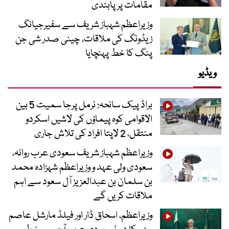
مقامات پر پابندی
وزیراعظم شہباز شریف سے سفیرجیانگ
زیڈونگ کی ملاقات، چینی صدر شی جن
پنگ کا خط پہنچایا
ویڈیو
براڈ پیک سانحہ: نرمل پرجا سمیت 5 بین
الاقوامی کوہ پیماؤں کی لاشیں اسکردو
منتقل، 2 لاپتا افراد کی تلاش جاری
وزیراعظم شہباز شریف سعودی عرب روانہ،
سعودی ولی عہد و وزیراعظم شہزادہ محمد
بن سلمان بن عبدالعزیز آل سعود سے اہم
ملاقات کریں گے
وزیراعظم، اسحاق ڈار اور فیلڈ مارشل عاصم