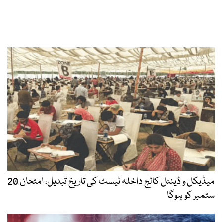
میڈیکل و ڈینٹل کالج داخلہ ٹیسٹ کی تاریخ تبدیل، امتحان 20
ستمبر کو ہوگا