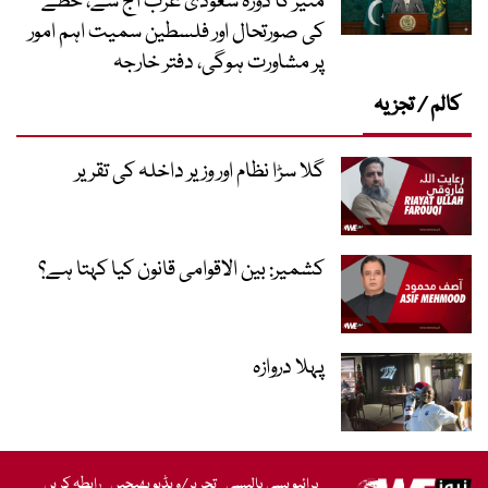
منیر کا دورۂ سعودی عرب آج سے، خطے
کی صورتحال اور فلسطین سمیت اہم امور
پر مشاورت ہوگی، دفتر خارجہ
کالم / تجزیہ
گلا سڑا نظام اور وزیر داخلہ کی تقریر
کشمیر: بین الاقوامی قانون کیا کہتا ہے؟
پہلا دروازہ
پرائیویسی پالیسی
تحریر/ویڈیو بھیجیں
رابطہ کریں