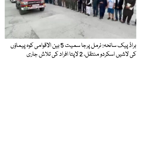
براڈ پیک سانحہ: نرمل پرجا سمیت 5 بین الاقوامی کوہ پیماؤں
کی لاشیں اسکردو منتقل، 2 لاپتا افراد کی تلاش جاری