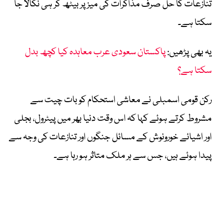
تنازعات کا حل صرف مذاکرات کی میز پر بیٹھ کر ہی نکالا جا
سکتا ہے۔
یہ بھی پڑھیں:
پاکستان سعودی عرب معاہدہ کیا کچھ بدل
سکتا ہے؟
رکن قومی اسمبلی نے معاشی استحکام کو بات چیت سے
مشروط کرتے ہوئے کہا کہ اس وقت دنیا بھر میں پیٹرول، بجلی
اور اشیائے خورونوش کے مسائل جنگوں اور تنازعات کی وجہ سے
پیدا ہوئے ہیں، جس سے ہر ملک متاثر ہو رہا ہے۔