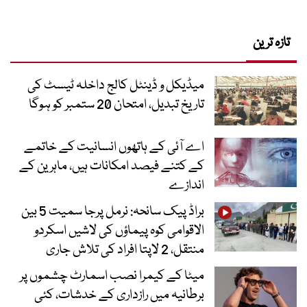
تازہ ترین
میڈیکل و ڈینٹل کالج داخلہ ٹیسٹ کی
تاریخ تبدیل، امتحان 20 ستمبر کو ہوگا
اے آئی کے ہاتھوں انسانیت کے خاتمے
کے کتنے فیصد امکانات ہیں، ماہرین کے
اندازے
براڈ پیک سانحہ: نرمل پرجا سمیت 5 بین
الاقوامی کوہ پیماؤں کی لاشیں اسکردو
منتقل، 2 لاپتا افراد کی تلاش جاری
میٹا کے کیمرا نصب اسمارٹ چشموں پر
برطانیہ میں رازداری کے خدشات، کئی