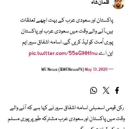
لقمان شاہ
پاکستان اور سعودی عرب کے بہت اچھے تعلقات
ہیں۔آنے والے وقت میں سعودی عرب اور پاکستان
پوری اُمت کو لیڈ کریں گے، اسامہ اشفاق سرور ایم
این اے
pic.twitter.com/55eGIHHfnu
May 13, 2026
— WE News (@WENewsPk)
رکن قومی اسمبلی اسامہ اشفاق سرور نے کہا ہے کہ آنے والے
وقت میں پاکستان اور سعودی عرب مشترکہ طور پر پوری مسلم