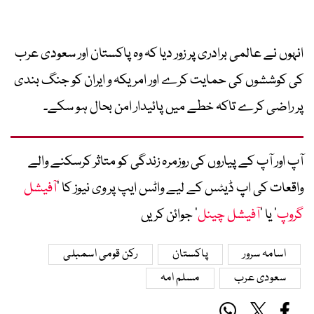
انہوں نے عالمی برادری پر زور دیا کہ وہ پاکستان اور سعودی عرب
کی کوششوں کی حمایت کرے اور امریکہ و ایران کو جنگ بندی
پر راضی کرے تاکہ خطے میں پائیدار امن بحال ہو سکے۔
آپ اور آپ کے پیاروں کی روزمرہ زندگی کو متاثر کرسکنے والے
واقعات کی اپ ڈیٹس کے لیے واٹس ایپ پر وی نیوز کا ’
آفیشل
گروپ
‘ یا ’
آفیشل چینل
‘ جوائن کریں
اسامہ سرور
پاکستان
رکن قومی اسمبلی
سعودی عرب
مسلم امہ