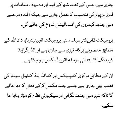
جاری ہے، جس کے تحت شہر کے اہم اور مصروف مقامات پر
ٹاورز اور پولز کی تنصیب کا عمل جاری ہے جبکہ آئندہ مرحلے
میں جدید کیمروں کی انسٹالیشن شروع کی جائے گی۔
پروجیکٹ ڈائریکٹر سیف سٹی پروجیکٹ انجینیئر بابا داد اللہ کے
مطابق منصوبے پر کام تیزی سے جاری ہے اور انڈر گراؤنڈ
کیبلنگ کا ابتدائی مرحلہ تقریباً مکمل ہو چکا ہے۔
ان کے مطابق مرکزی کمپلیکس اور کمانڈ اینڈ کنٹرول سینٹر کی
تعمیر بھی جاری ہے جسے جلد مکمل کرکے فعال کر دیا جائے
گا تاکہ شہر میں جدید نگرانی اور سیکیورٹی نظام کو مؤثر بنایا جا
سکے۔