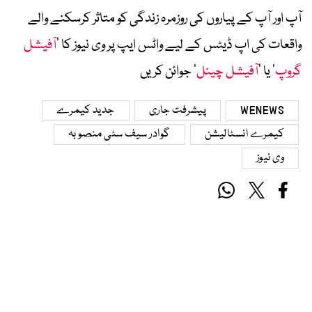
آپ اور آپ کے پیاروں کی روزمرہ زندگی کو متاثر کرسکنے والے
واقعات کی اپ ڈیٹس کے لیے واٹس ایپ پر وی نیوز کا ’
آفیشل
گروپ
‘ یا ’
آفیشل چینل
‘ جوائن کریں
WENEWS
پیشرفت جاری
جدید کیمرے
کیمرے انسٹالیشن
گوادر سیف سٹی منصوبہ
وی نیوز