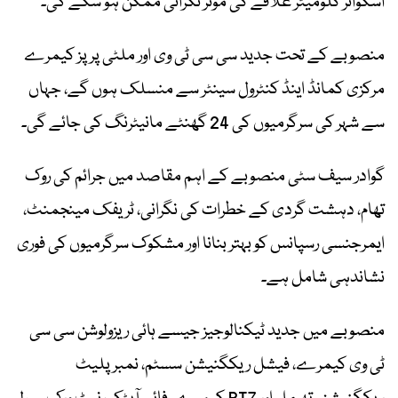
اسکوائر کلومیٹر علاقے کی مؤثر نگرانی ممکن ہو سکے گی۔
منصوبے کے تحت جدید سی سی ٹی وی اور ملٹی پرپز کیمرے
مرکزی کمانڈ اینڈ کنٹرول سینٹر سے منسلک ہوں گے، جہاں
سے شہر کی سرگرمیوں کی 24 گھنٹے مانیٹرنگ کی جائے گی۔
گوادر سیف سٹی منصوبے کے اہم مقاصد میں جرائم کی روک
تھام، دہشت گردی کے خطرات کی نگرانی، ٹریفک مینجمنٹ،
ایمرجنسی رسپانس کو بہتر بنانا اور مشکوک سرگرمیوں کی فوری
نشاندہی شامل ہے۔
منصوبے میں جدید ٹیکنالوجیز جیسے ہائی ریزولوشن سی سی
ٹی وی کیمرے، فیشل ریکگنیشن سسٹم، نمبر پلیٹ