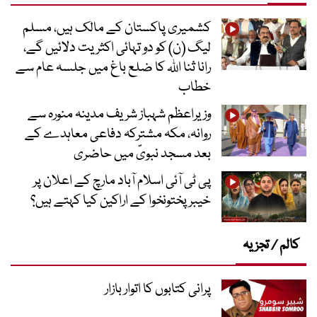
کشمیری پاکستان کے مالک ہیں، مسلم
لیگ (ن) کو دو تہائی اکثریت دلائیں گے،
رانا ثنا اللہ کا ضلع باغ میں جلسہ عام سے
خطاب
وزیراعظم شہباز شریف مدینہ منورہ سے
روانہ، مکہ مشترکہ دفاعی معاہدے کے
بعد مسجد نبویؐ میں حاضری
پی ٹی آئی اسلام آباد مارچ کے اعلان پر
خیبر پختونخوا کے اراکین کیا کہتے ہیں؟
کالم / تجزیہ
پرانی کتابوں کا اتوار بازار