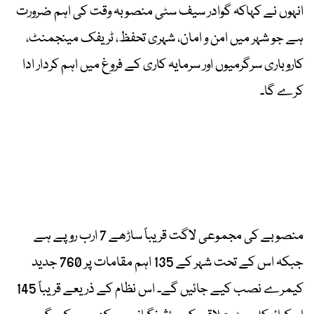
انہوں نے کہاکہ گوادر سیف سٹی منصوبہ وقت کی اہم ضرورت
ہے جو شہر میں امن و امان، شہری تحفظ، ٹریفک مینجمنٹ،
کاروباری سرگرمیوں اور سرمایہ کاری کے فروغ میں اہم کردار ادا
کرے گا۔
منصوبے کی مجموعی لاگت قریباً ساڑھے 7 ارب روپے ہے
جبکہ اس کے تحت شہر کے 135 اہم مقامات پر 760 جدید
کیمرے نصب کیے جائیں گے۔ اس نظام کے ذریعے قریباً 145