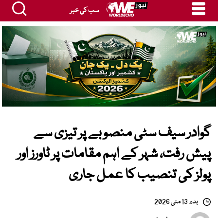
سب کی خبر
گوادر سیف سٹی منصوبے پر تیزی سے
پیش رفت، شہر کے اہم مقامات پر ٹاورز اور
پولز کی تنصیب کا عمل جاری
بدھ 13 مئی 2026