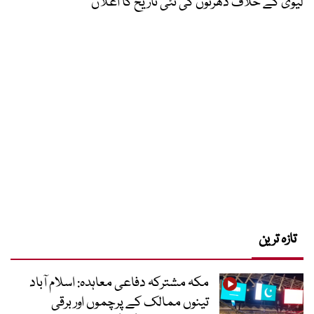
لیوی کے خلاف دھرنوں کی نئی تاریخ کا اعلان
تازہ ترین
مکہ مشترکہ دفاعی معاہدہ: اسلام آباد
تینوں ممالک کے پرچموں اور برقی