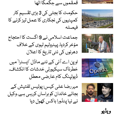
قمقموں سے جگمگا اٹھا
حکومت کا بجلی کی 3 بڑی تقسیم کار
کمپنیوں کی نجکاری کا عمل تیز کرنے کا
فیصلہ
جماعت اسلامی نے 9 اگست کا احتجاج
مؤخر کردیا، پیٹرولیم لیوی کے خلاف
دھرنوں کی نئی تاریخ کا اعلان
اوپن اے آئی کے نئے ماڈل ’ایسٹرا‘ میں
خطرناک سیکیورٹی خدشات کا انکشاف،
ڈیولپنگ کام عارضی معطل
میر رضا علی کیس: پولیس تفتیش کے
بجائے خاندان کو ہراساں کررہی ہے، وکیل
نے نیا پنڈورا باکس کھول دیا
ویڈیو