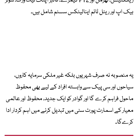
ریکگنیشن، تھرمل اور PTZ کیمرے، فائبر آپٹک نیٹ ورک، سولر
بیک اپ اور ریئل ٹائم اینالیٹکس سسٹم شامل ہیں۔
یہ منصوبہ نہ صرف شہریوں بلکہ غیر ملکی سرمایہ کاروں،
سیاحوں اور سی پیک سے وابستہ افراد کے لیے بھی محفوظ
ماحول فراہم کرے گا اور گوادر کو ایک جدید، محفوظ اور عالمی
معیار کے اسمارٹ پورٹ سٹی میں تبدیل کرنے میں اہم کردار ادا
کرےگا۔