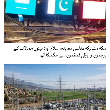
مکہ مشترکہ دفاعی معاہدہ: اسلام آباد تینوں ممالک کے
پرچموں اور برقی قمقموں سے جگمگا اٹھا