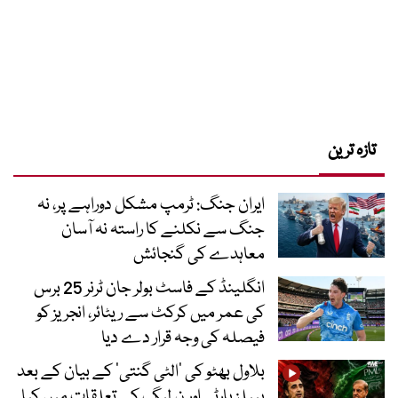
تازہ ترین
ایران جنگ: ٹرمپ مشکل دوراہے پر، نہ
جنگ سے نکلنے کا راستہ نہ آسان
معاہدے کی گنجائش
انگلینڈ کے فاسٹ بولر جان ٹرنر 25 برس
کی عمر میں کرکٹ سے ریٹائر، انجریز کو
فیصلہ کی وجہ قرار دے دیا
بلاول بھٹو کی ’الٹی گنتی‘ کے بیان کے بعد
پیپلز پارٹی اور ن لیگ کے تعلقات میں کیا