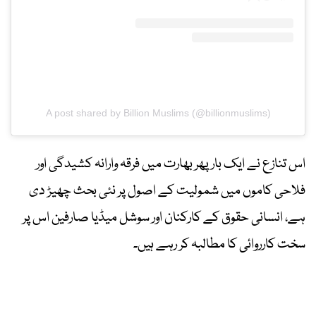
A post shared by Billion Muslims (@billionmuslims)
اس تنازع نے ایک بار پھر بھارت میں فرقہ وارانہ کشیدگی اور
فلاحی کاموں میں شمولیت کے اصول پر نئی بحث چھیڑ دی
ہے، انسانی حقوق کے کارکنان اور سوشل میڈیا صارفین اس پر
سخت کارروائی کا مطالبہ کر رہے ہیں۔