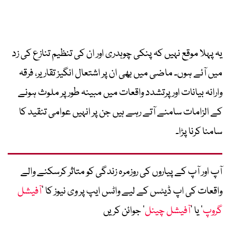
یہ پہلا موقع نہیں کہ پنکی چوہدری اور ان کی تنظیم تنازع کی زد
میں آئے ہوں۔ ماضی میں بھی ان پر اشتعال انگیز تقاریر، فرقہ
وارانہ بیانات اور پرتشدد واقعات میں مبینہ طور پر ملوث ہونے
کے الزامات سامنے آتے رہے ہیں جن پر انہیں عوامی تنقید کا
سامنا کرنا پڑا۔
آپ اور آپ کے پیاروں کی روزمرہ زندگی کو متاثر کرسکنے والے
واقعات کی اپ ڈیٹس کے لیے واٹس ایپ پر وی نیوز کا ’
آفیشل
گروپ
‘ یا ’
آفیشل چینل
‘ جوائن کریں