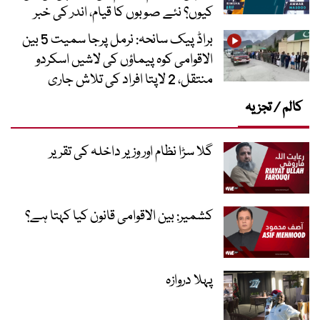
کیوں؟ نئے صوبوں کا قیام، اندر کی خبر
براڈ پیک سانحہ: نرمل پرجا سمیت 5 بین
الاقوامی کوہ پیماؤں کی لاشیں اسکردو
منتقل، 2 لاپتا افراد کی تلاش جاری
کالم / تجزیہ
گلا سڑا نظام اور وزیر داخلہ کی تقریر
کشمیر: بین الاقوامی قانون کیا کہتا ہے؟
پہلا دروازہ