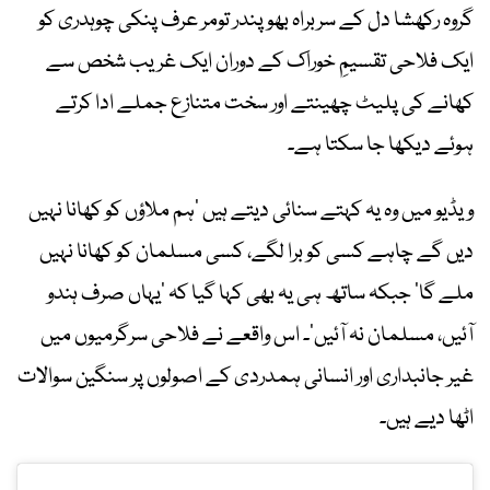
گروہ رکھشا دل کے سربراہ بھوپندر تومر عرف پنکی چوہدری کو
ایک فلاحی تقسیمِ خوراک کے دوران ایک غریب شخص سے
کھانے کی پلیٹ چھینتے اور سخت متنازع جملے ادا کرتے
ہوئے دیکھا جا سکتا ہے۔
ویڈیو میں وہ یہ کہتے سنائی دیتے ہیں ’ہم ملاؤں کو کھانا نہیں
دیں گے چاہے کسی کو برا لگے، کسی مسلمان کو کھانا نہیں
ملے گا‘ جبکہ ساتھ ہی یہ بھی کہا گیا کہ ’یہاں صرف ہندو
آئیں، مسلمان نہ آئیں‘۔ اس واقعے نے فلاحی سرگرمیوں میں
غیر جانبداری اور انسانی ہمدردی کے اصولوں پر سنگین سوالات
اٹھا دیے ہیں۔