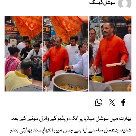
سوشل ڈیسک
بھارت میں سوشل میڈیا پر ایک ویڈیو کے وائرل ہونے کے بعد
شدید ردعمل سامنے آیا ہے جس میں انتہاپسند بھارتی ہندو