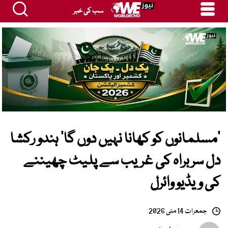
سب کی خبر
’مسلمانوں کو کھانا نہیں دوں گا‘ ہندو رکشا
دل سربراہ کی غریب سے پلیٹ چھیننے
کی ویڈیو وائرل
جمعرات 14 مئی 2026