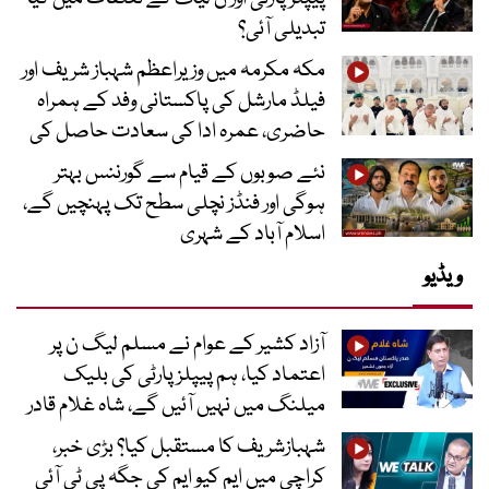
تبدیلی آئی؟
مکہ مکرمہ میں وزیراعظم شہباز شریف اور
فیلڈ مارشل کی پاکستانی وفد کے ہمراہ
حاضری، عمرہ ادا کی سعادت حاصل کی
نئے صوبوں کے قیام سے گورننس بہتر
ہوگی اور فنڈز نچلی سطح تک پہنچیں گے،
اسلام آباد کے شہری
ویڈیو
آزاد کشیر کے عوام نے مسلم لیگ ن پر
اعتماد کیا، ہم پیپلز پارٹی کی بلیک
میلنگ میں نہیں آئیں گے، شاہ غلام قادر
شہبازشریف کا مستقبل کیا؟ بڑی خبر،
کراچی میں ایم کیو ایم کی جگہ پی ٹی آئی