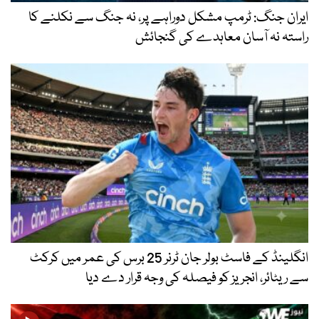
ایران جنگ: ٹرمپ مشکل دوراہے پر، نہ جنگ سے نکلنے کا
راستہ نہ آسان معاہدے کی گنجائش
انگلینڈ کے فاسٹ بولر جان ٹرنر 25 برس کی عمر میں کرکٹ
سے ریٹائر، انجریز کو فیصلہ کی وجہ قرار دے دیا