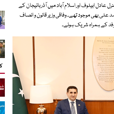
رل عادل ابیلوف اور اسلام آباد میں آذربائیجان کے
لی بھی موجود تھے۔ وفاقی وزیر قانون و انصاف
 وفد کے ہمراہ شریک ہوئے۔
کا