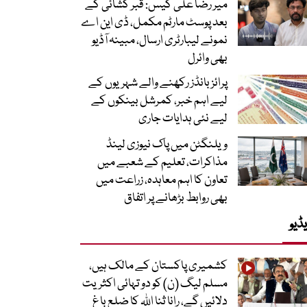
میر رضا علی کیس: قبر کشائی کے
بعد پوسٹ مارٹم مکمل، ڈی این اے
نمونے لیبارٹری ارسال، مبینہ آڈیو
بھی وائرل
پرائز بانڈز رکھنے والے شہریوں کے
لیے اہم خبر، کمرشل بینکوں کے
لیے نئی ہدایات جاری
ویلنگٹن میں پاک نیوزی لینڈ
مذاکرات، تعلیم کے شعبے میں
تعاون کا اہم معاہدہ، زراعت میں
بھی روابط بڑھانے پر اتفاق
ڈیو
کشمیری پاکستان کے مالک ہیں،
مسلم لیگ (ن) کو دو تہائی اکثریت
دلائیں گے، رانا ثنا اللہ کا ضلع باغ