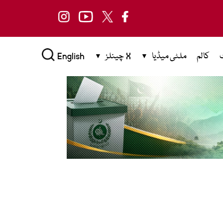
کالم
ملٹی میڈیا
X چینلز
English