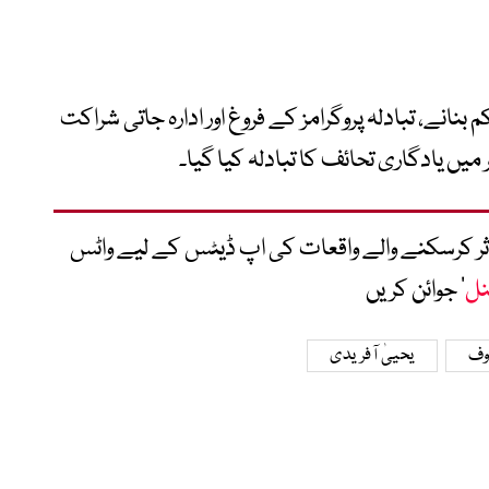
انے، تبادلہ پروگرامز کے فروغ اور ادارہ جاتی شراکت
میں یادگاری تحائف کا تبادلہ کیا گیا۔
متاثر کرسکنے والے واقعات کی اپ ڈیٹس کے لیے واٹس
نل
‘ جوائن کریں
وف
یحییٰ آفریدی