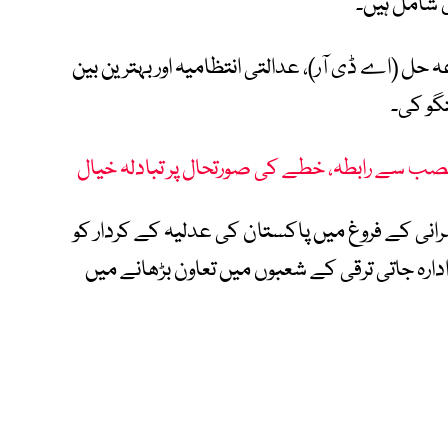
 شامل ہیں۔
ہ حل (اے ڈی آر)، عدالتی انتظامیہ اور بہترین بین
تگو کی۔
 منصب سے رابطہ، خطے کی صورتحال پر تبادلہ خیال
رانی کے فروغ میں پاکستان کی عدلیہ کے کردار کو
 ادارہ جاتی ترقی کے شعبوں میں تعاون بڑھانے میں