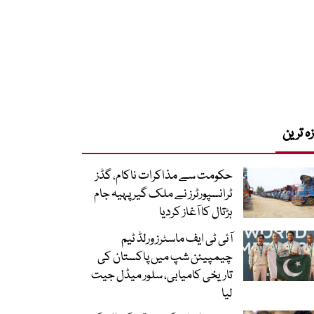
زہ ترین
حکومت سے مذاکرات ناکام، گڈز
ٹرانسپورٹرز نے ملک گیر پہیہ جام
ہڑتال کا آغاز کردیا
آئی ٹی ایف ماسٹرز ورلڈ ٹیم
چیمپیئن شپ میں پاکستان کی
تاریخی کامیابی، سلور میڈل جیت
لیا