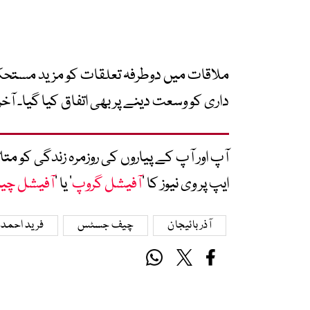
ملاقات میں دوطرفہ تعلقات کو مزید مستحکم بن
داری کو وسعت دینے پر بھی اتفاق کیا گیا۔ آخر 
آپ اور آپ کے پیاروں کی روزمرہ زندگی کو 
ایپ پر وی نیوز کا ’
آفیشل گروپ
‘ یا ’
آفیشل چی
آذربائیجان
چیف جسٹس
فرید احمد