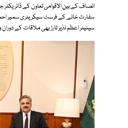
انصاف کے بین الاقوامی تعاون کے ڈائریکٹر جن
سفارت خانے کے فرسٹ سیکریٹری سمیر احمد ع
سینیٹر اعظم نذیر تارڑ بھی ملاقات کے دوران