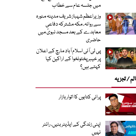
میں جلسہ عام سے خطاب
وزیراعظم شہباز شریف مدینہ منورہ
سے روانہ، مکہ مشترکہ دفاعی
معاہدے کے بعد مسجد نبویؐ میں
حاضری
پی ٹی آئی اسلام آباد مارچ کے اعلان
پر خیبر پختونخوا کے اراکین کیا
کہتے ہیں؟
لم / تجزیہ
پرانی کتابوں کا اتوار بازار
اپنی زندگی کے ایڈیٹر بنیں، رائٹر
نہیں