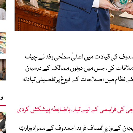
احمدوف کی قیادت میں اعلیٰ سطحی وفد نے چیف
لاقات کی، جس میں دونوں ممالک کے درمیان
 کے نظام میں اصلاحات کے فروغ پر تفصیلی تبادلہ
وی
ین جی کی فراہمی کے لیے تیار، باضابطہ پیشکش کردی
یجان کے وزیرِ انصاف فرید احمدوف کے ہمراہ وزارتِ