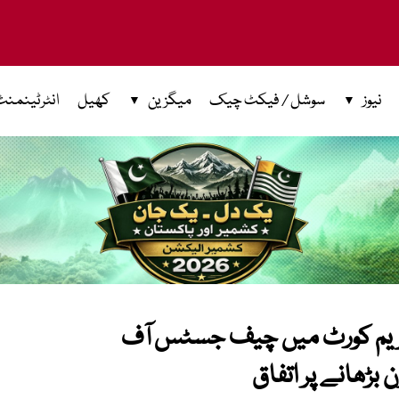
نیوز
سوشل / فیکٹ چیک
میگزین
کھیل
انٹرٹینمنٹ
سپریم کورٹ میں چیف جسٹس آف
بڑھانے پر اتفاق