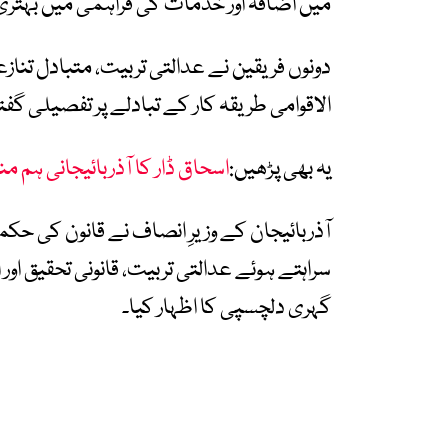
میں اضافہ اور خدمات کی فراہمی میں بہتری
دونوں فریقین نے عدالتی تربیت، متبادل تنازع
الاقوامی طریقہ کار کے تبادلے پر تفصیلی گف
یہ بھی پڑھیں:
اسحاق ڈار کا آذربائیجانی ہم
آذربائیجان کے وزیرِ انصاف نے قانون کی حکم
سراہتے ہوئے عدالتی تربیت، قانونی تحقیق اور
گہری دلچسپی کا اظہار کیا۔