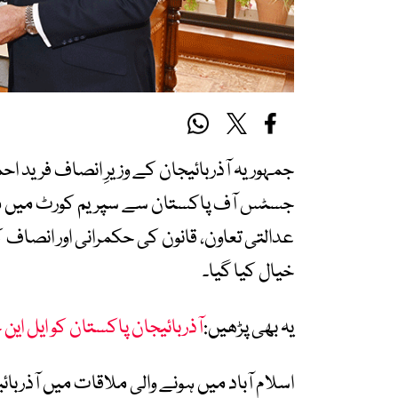
جمہوریہ آذربائیجان کے وزیرِ انصاف فرید 
جسٹس آف پاکستان سے سپریم کورٹ میں م
عدالتی تعاون، قانون کی حکمرانی اور انصاف
خیال کیا گیا۔
یہ بھی پڑھیں:
آذربائیجان پاکستان کو ایل ا
اسلام آباد میں ہونے والی ملاقات میں آذربائ