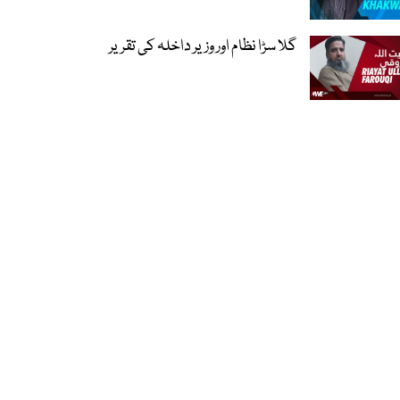
گلا سڑا نظام اور وزیر داخلہ کی تقریر