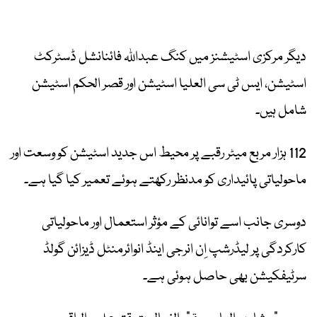
دیگر مرکزی اسٹیشنز میں کنگ عبداللہ فائنانشل ڈسٹرکٹ
اسٹیشن، ایس ٹی سی العلیا اسٹیشن اور قصر الحکم اسٹیشن
شامل ہیں۔
112 ہزار مربع میٹر رقبے پر محیط اس جدید اسٹیشن کو وسعت اور
ماحولیاتی پائیداری کو مدنظر رکھتے ہوئے تعمیر کیا گیا ہے۔
دوسری جانب اسے توانائی کے مؤثر استعمال اور ماحولیاتی
کارکردگی پر لیڈرشپ اِن انرجی اینڈ انوائرمنٹل ڈیزائن گولڈ
سرٹیفکیشن بھی حاصل ہوئی ہے۔