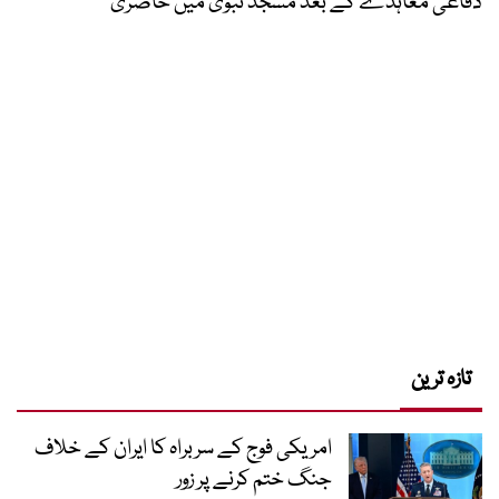
دفاعی معاہدے کے بعد مسجد نبویؐ میں حاضری
تازہ ترین
امریکی فوج کے سربراہ کا ایران کے خلاف
جنگ ختم کرنے پر زور