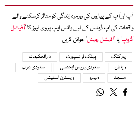
آپ اور آپ کے پیاروں کی روزمرہ زندگی کو متاثر کرسکنے والے
واقعات کی اپ ڈیٹس کے لیے واٹس ایپ پر وی نیوز کا ’
آفیشل
گروپ
‘ یا ’
آفیشل چینل
‘ جوائن کریں
پارکنگ
پبلک ٹرانسپورٹ
دارالحکومت
ریاض
سعودی پریس ایجنسی
سعودی عرب
مسجد
میٹرو
ویسٹرن اسٹیشن