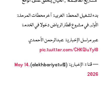
"مشاريع العاصمة".. الخيال يتحقق على الواقع
بدء تشغيل المحطة الغربية آخر محطات المرحلة
الأولى في مشروع قطار الرياض دخولا في الخدمة
عبر مراسل الإخبارية عبدالرحمن الأحمدي
pic.twitter.com/CHKQIuYyl8
— قناة الإخبارية (@alekhbariyatv)
May 14,
2026