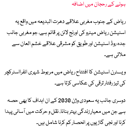
ہونے کے رحجان میں اضافہ
ریاض کے جنوب مغربی علاقے دھرت البدیعہ میں واقع یہ
اسٹیشن ریاض میٹرو کی اورنج لائن پر قائم ہے، جو مغربی جانب
جدہ روڈ اسٹیشن اور طویق کو مشرقی علاقے خشم العان سے
ملاتی ہے۔
ویسٹرن اسٹیشن کا افتتاح ریاض میں مربوط شہری انفرااسٹرکچر
کی تیز رفتار ترقی کی عکاسی کرتا ہے۔
دوسری جانب یہ سعودی وژن 2030 کے ان اہداف کا بھی حصہ
ہے جن میں معیارِ زندگی بہتر بنانا، نقل و حرکت میں آسانی پیدا
کرنا اور نجی گاڑیوں پر انحصار کم کرنا شامل ہیں۔