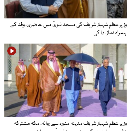
وزیراعظم شہباز شریف کی مسجد نبویؐ میں حاضری، وفد کے
ہمراہ نماز ادا کی
وزیراعظم شہباز شریف مدینہ منورہ سے روانہ، مکہ مشترکہ