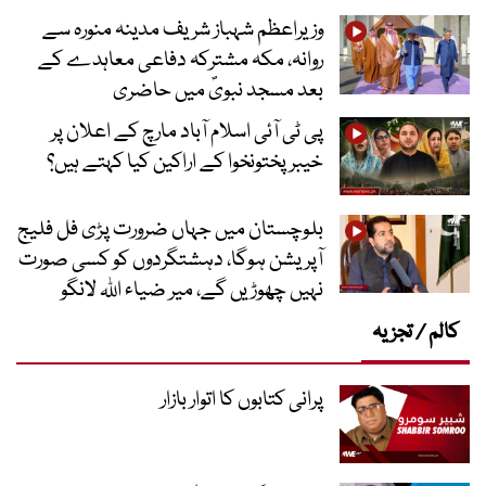
وزیراعظم شہباز شریف مدینہ منورہ سے
روانہ، مکہ مشترکہ دفاعی معاہدے کے
بعد مسجد نبویؐ میں حاضری
پی ٹی آئی اسلام آباد مارچ کے اعلان پر
خیبر پختونخوا کے اراکین کیا کہتے ہیں؟
بلوچستان میں جہاں ضرورت پڑی فل فلیج
آپریشن ہوگا، دہشتگردوں کو کسی صورت
نہیں چھوڑیں گے، میر ضیاء اللہ لانگو
کالم / تجزیہ
پرانی کتابوں کا اتوار بازار