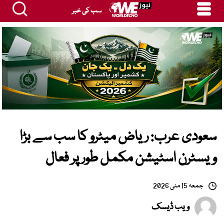
سب کی خبر
سعودی عرب: ریاض میٹرو کا سب سے بڑا
ویسٹرن اسٹیشن مکمل طور پر فعال
جمعہ 15 مئی 2026
ویب ڈیسک