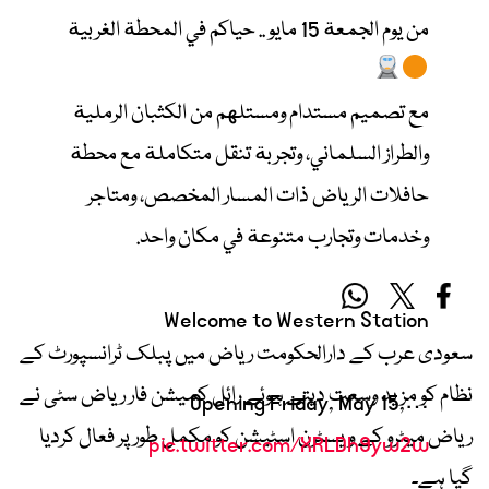
من يوم الجمعة 15 مايو .. حياكم في المحطة الغربية
مع تصميم مستدام ومستلهم من الكثبان الرملية
والطراز السلماني، وتجربة تنقل متكاملة مع محطة
حافلات الرياض ذات المسار المخصص، ومتاجر
وخدمات وتجارب متنوعة في مكان واحد.
Welcome to Western Station
سعودی عرب کے دارالحکومت ریاض میں پبلک ٹرانسپورٹ کے
نظام کو مزید وسعت دیتے ہوئے رائل کمیشن فار ریاض سٹی نے
Opening Friday, May 15,…
ریاض میٹرو کے ویسٹرن اسٹیشن کو مکمل طور پر فعال کردیا
pic.twitter.com/XRLDh9yw2w
گیا ہے۔