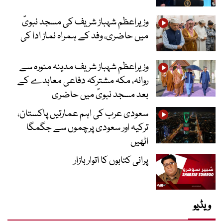
وزیراعظم شہباز شریف کی مسجد نبویؐ
میں حاضری، وفد کے ہمراہ نماز ادا کی
وزیراعظم شہباز شریف مدینہ منورہ سے
روانہ، مکہ مشترکہ دفاعی معاہدے کے
بعد مسجد نبویؐ میں حاضری
سعودی عرب کی اہم عمارتیں پاکستان،
ترکیہ اور سعودی پرچموں سے جگمگا
اٹھیں
پرانی کتابوں کا اتوار بازار
ویڈیو