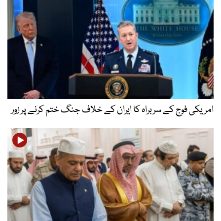
امریکی فوج کے سربراہ کا ایران کے خلاف جنگ ختم کرنے پر زور