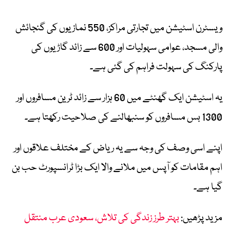
ویسٹرن اسٹیشن میں تجارتی مراکز، 550 نمازیوں کی گنجائش
والی مسجد، عوامی سہولیات اور 600 سے زائد گاڑیوں کی
پارکنگ کی سہولت فراہم کی گئی ہے۔
یہ اسٹیشن ایک گھنٹے میں 60 ہزار سے زائد ٹرین مسافروں اور
1300 بس مسافروں کو سنبھالنے کی صلاحیت رکھتا ہے۔
اپنے اسی وصف کی وجہ سے یہ ریاض کے مختلف علاقوں اور
اہم مقامات کو آپس میں ملانے والا ایک بڑا ٹرانسپورٹ حب بن
گیا ہے۔
مزید پڑھیں:
بہتر طرز زندگی کی تلاش، سعودی عرب منتقل