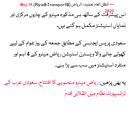
— النقل العام لمدينة الرياض (@RiyadhTransport)
May 14,
2026
اس پیشرفت کے ساتھ ہی مذکورہ میٹرو کے چاروں مرکزی اور
نمایاں اسٹیشنز مکمل ہو گئے ہیں۔
سعودی پریس ایجنسی کے مطابق جمعہ کے روز عوام کے لیے
کھولے جانے والا ویسٹرن اسٹیشن ریاض میٹرو کے 4 اہم اور
منفرد اسٹیشنز میں سب سے بڑا ہے۔
یہ بھی پڑھیں:
ریاض میٹرو منصوبے کا افتتاح، سعودی عرب کے
ٹرانسپورٹ نظام میں انقلابی قدم