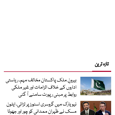
تازہ ترین
بیرونِ ملک پاکستان مخالف مہم، ریاستی
اداروں کے خلاف الزامات اور غیر ملکی
روابط پر مبنی رپورٹ سامنے آ گئی
نیویارک میں گروسری اسٹورز پر لڑائی، ایلون
مسک نے ظہران ممدانی کو چور اور جھوٹا