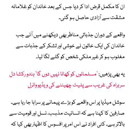
ان کا مکمل قرض ادا کر دیا جس کے بعد خاندان کو غلامانہ
مشقت سے آزادی حاصل ہو گئی۔
واقعے کے دوران جذباتی مناظر بھی دیکھنے میں آئے جب
خاندان کی ایک خاتون نے خوشی اور تشکر کے جذبات سے
مغلوب ہو کر غیر ملکی شخص کو گلے لگا لیا۔
یہ بھی پڑھیں:
’مسلمانوں کو کھانا نہیں دوں گا‘ ہندو رکشا دل
سربراہ کی غریب سے پلیٹ چھیننے کی ویڈیو وائرل
سوشل میڈیا پر اس واقعے کو بڑے پیمانے پر سراہا جا رہا ہے۔
صارفین کا کہنا ہے کہ انسانیت مذہب، نسل اور قومیت سے
بالاتر ہے۔ کئی افراد نے اس امر پر افسوس کا اظہار بھی کیا کہ