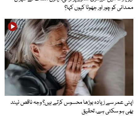
ممدانی کو چور اور جھوٹا کیوں کہا؟
اپنی عمر سے زیادہ بوڑھا محسوس کرتے ہیں؟ وجہ ناقص نیند
بھی ہو سکتی ہے، تحقیق