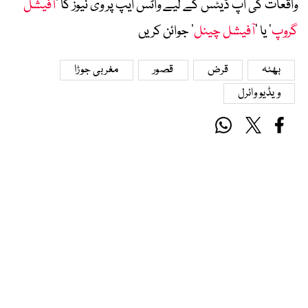
واقعات کی اپ ڈیٹس کے لیے واٹس ایپ پر وی نیوز کا ’
آفیشل
گروپ
‘ یا ’
آفیشل چینل
‘ جوائن کریں
بھٹہ
قرض
قصور
مغربی جوڑا
ویڈیو وائرل