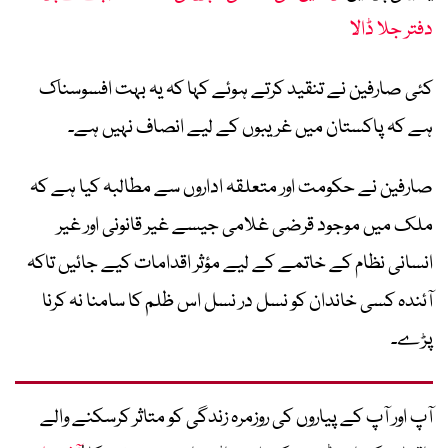
دفتر جلا ڈالا
کئی صارفین نے تنقید کرتے ہوئے کہا کہ یہ بہت افسوسناک
ہے کہ پاکستان میں غریبوں کے لیے انصاف نہیں ہے۔
صارفین نے حکومت اور متعلقہ اداروں سے مطالبہ کیا ہے کہ
ملک میں موجود قرضی غلامی جیسے غیر قانونی اور غیر
انسانی نظام کے خاتمے کے لیے مؤثر اقدامات کیے جائیں تاکہ
آئندہ کسی خاندان کو نسل در نسل اس ظلم کا سامنا نہ کرنا
پڑے۔
آپ اور آپ کے پیاروں کی روزمرہ زندگی کو متاثر کرسکنے والے