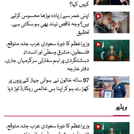
کیوں کہا؟
اپنی عمر سے زیادہ بوڑھا محسوس کرتے
ہیں؟ وجہ ناقص نیند بھی ہو سکتی ہے،
تحقیق
وزیراعظم کا دورۂ سعودی عرب جلد متوقع،
فلسطین، مشرقِ وسطیٰ اور انسدادِ
دہشتگردی پر اہم سفارتی سرگرمیاں جاری،
دفتر خارجہ
97 سالہ خاتون نے ہوائی جہاز کے پروں پر
کھڑے ہو کر اپنا ہی عالمی ریکارڈ توڑ دیا
ویڈیو
وزیراعظم کا دورۂ سعودی عرب جلد متوقع،