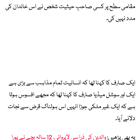
مقامی سطح پر کسی صاحبِ حیثیت شخص نے اس خاندان کی
مدد نہیں کی۔
ایک صارف کا کہنا تھا کہ انسانیت تمام مذاہب سے بڑی ہے
ایک اور سوشل میڈیا صارف کا کہنا تھا کہ مجھے افسوس ہوتا
ہے کہ ایک غیر ملکی جوڑا انہیں اس ہولناک قرض سے نجات
دلانے آیا۔
یہ بھی پڑھیں:
والدین کی ذرا سی لاپروائی، 12 سالہ بچے نے پورا