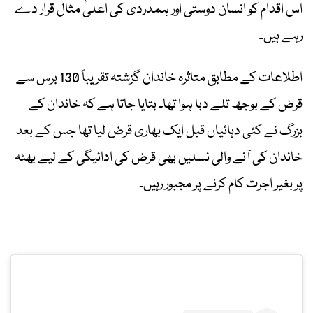
اس اقدام کو انسان دوستی اور ہمدردی کی اعلیٰ مثال قرار دے
رہے ہیں۔
اطلاعات کے مطابق متاثرہ خاندان گزشتہ تقریباً 130 برس سے
قرض کے بوجھ تلے دبا ہوا تھا۔ بتایا جاتا ہے کہ خاندان کے
بزرگ نے کئی دہائیاں قبل ایک بھاری قرض لیا تھا جس کے بعد
خاندان کی آنے والی نسلیں بھی قرض کی ادائیگی کے لیے بھٹہ
پر بغیر اجرت کام کرنے پر مجبور رہیں۔