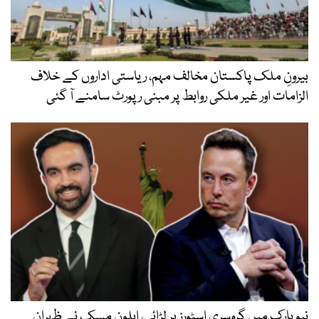
بیرونِ ملک پاکستان مخالف مہم، ریاستی اداروں کے خلاف
الزامات اور غیر ملکی روابط پر مبنی رپورٹ سامنے آ گئی
نیویارک میں گروسری اسٹورز پر لڑائی، ایلون مسک نے ظہران