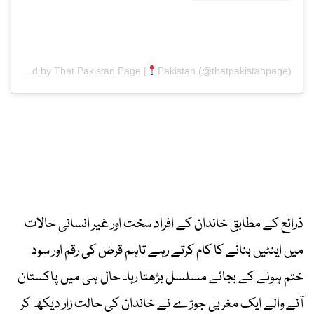
A post shared by That Pakistan Page |
Pakistan (@thatpakistanpage)
ذرائع کے مطابق خاندان کے افراد سخت اور غیر انسانی حالات
میں اینٹیں بنانے کا کام کرتے رہے تاہم قرض کی رقم اور سود
ختم ہونے کے بجائے مسلسل بڑھتا رہا۔ حال ہی میں پاکستان
آنے والے ایک مغربی جوڑے نے خاندان کی حالت زار دیکھ کر