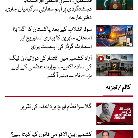
فلسطین، مشرقِ وسطیٰ اور انسدادِ
دہشتگردی پر اہم سفارتی سرگرمیاں جاری،
دفتر خارجہ
سولر انقلاب کے بعد پاکستان کا اگلا بڑا
امتحان، ماہرین کا بیٹری اسٹوریج اور
اسمارٹ گرڈز کی اہمیت پر زور
آزاد کشمیر میں اقتدار کی دوڑ تیز، ن لیگ
کی سادہ اکثریت، وزارت عظمیٰ کے لیے
بڑے نام سامنے آگئے
کالم / تجزیہ
گلا سڑا نظام اور وزیر داخلہ کی تقریر
کشمیر: بین الاقوامی قانون کیا کہتا ہے؟