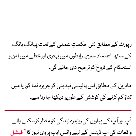
رپورٹ کے مطابق نئی حکمتِ عملی کے تحت پیانگ یانگ
کے ساتھ اعتماد سازی، رابطوں میں بہتری اور خطے میں امن و
استحکام کے فروغ کو ترجیح دی جائے گی۔
ماہرین کے مطابق اس پالیسی تبدیلی کو جزیرہ نما کوریا میں
تناؤ کم کرنے کی کوشش کے طور پر دیکھا جا رہا ہے۔
آپ اور آپ کے پیاروں کی روزمرہ زندگی کو متاثر کرسکنے والے
واقعات کی اپ ڈیٹس کے لیے واٹس ایپ پر وی نیوز کا ’
آفیشل