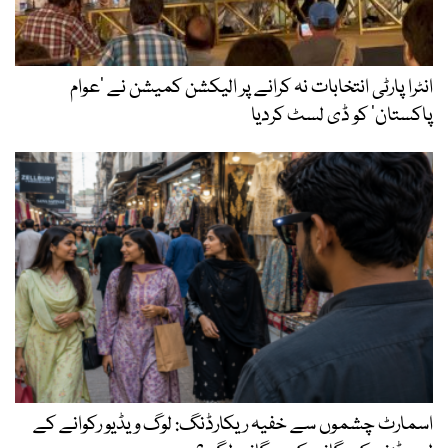
انٹرا پارٹی انتخابات نہ کرانے پر الیکشن کمیشن نے ’عوام
پاکستان‘ کو ڈی لسٹ کردیا
اسمارٹ چشموں سے خفیہ ریکارڈنگ: لوگ ویڈیو رکوانے کے