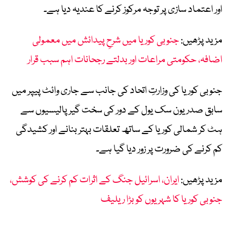
اور اعتماد سازی پر توجہ مرکوز کرنے کا عندیہ دیا ہے۔
مزید پڑھیں:
جنوبی کوریا میں شرحِ پیدائش میں معمولی
اضافہ، حکومتی مراعات اور بدلتے رجحانات اہم سبب قرار
جنوبی کوریا کی وزارتِ اتحاد کی جانب سے جاری وائٹ پیپر میں
سابق صدر یون سک یول کے دور کی سخت گیر پالیسیوں سے
ہٹ کر شمالی کوریا کے ساتھ تعلقات بہتر بنانے اور کشیدگی
کم کرنے کی ضرورت پر زور دیا گیا ہے۔
مزید پڑھیں:
ایران، اسرائیل جنگ کے اثرات کم کرنے کی کوشش،
جنوبی کوریا کا شہریوں کو بڑا ریلیف