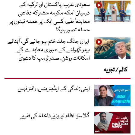
سعودی عرب، پاکستان اور ترکیہ کے
درمیان ’مکہ مکرمہ مشترکہ دفاعی
معاہدہ‘ طے، کسی ایک پر حملہ تینوں پر
حملہ تصور ہوگا
ایران جنگ جلد ختم ہو جائے گی، آبنائے
ہرمز کھولنے کے عبوری معاہدے کے
امکانات روشن، صدر ٹرمپ کا دعویٰ
کالم / تجزیہ
اپنی زندگی کے ایڈیٹر بنیں، رائٹر نہیں
گلا سڑا نظام اور وزیر داخلہ کی تقریر