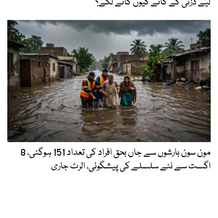
لیے ڈزنی کے گانے کیوں گانے لگے؟
مون سون بارشوں سے جاں بحق افراد کی تعداد 151 ہوگئی، 8
اگست سے نئے سلسلے کی پیشگوئی، الرٹ جاری