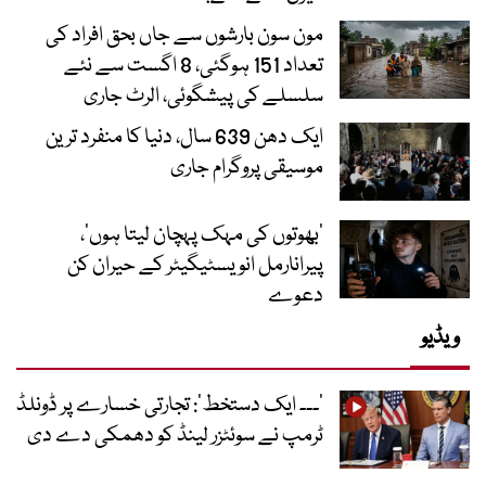
مون سون بارشوں سے جاں بحق افراد کی
تعداد 151 ہوگئی، 8 اگست سے نئے
سلسلے کی پیشگوئی، الرٹ جاری
ایک دھن 639 سال، دنیا کا منفرد ترین
موسیقی پروگرام جاری
‘بھوتوں کی مہک پہچان لیتا ہوں’،
پیرانارمل انویسٹیگیٹر کے حیران کن
دعوے
ویڈیو
’۔۔۔ ایک دستخط‘: تجارتی خسارے پر ڈونلڈ
ٹرمپ نے سوئٹزر لینڈ کو دھمکی دے دی