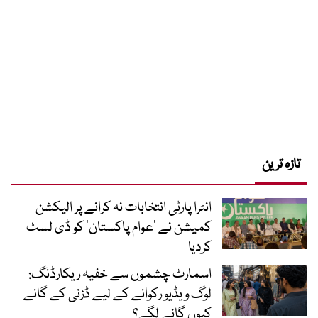
تازہ ترین
انٹرا پارٹی انتخابات نہ کرانے پر الیکشن
کمیشن نے ’عوام پاکستان‘ کو ڈی لسٹ
کردیا
اسمارٹ چشموں سے خفیہ ریکارڈنگ:
لوگ ویڈیو رکوانے کے لیے ڈزنی کے گانے
کیوں گانے لگے؟