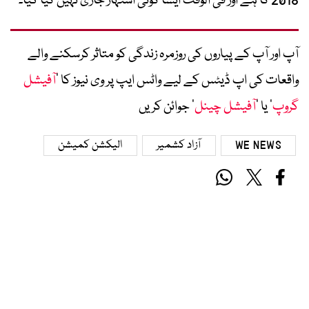
2018 کا ہے اور فی الوقت ایسا کوئی اشتہار جاری نہیں کیا گیا۔
آپ اور آپ کے پیاروں کی روزمرہ زندگی کو متاثر کرسکنے والے
واقعات کی اپ ڈیٹس کے لیے واٹس ایپ پر وی نیوز کا ’
آفیشل
گروپ
‘ یا ’
آفیشل چینل
‘ جوائن کریں
WE NEWS
آزاد کشمیر
الیکشن کمیشن