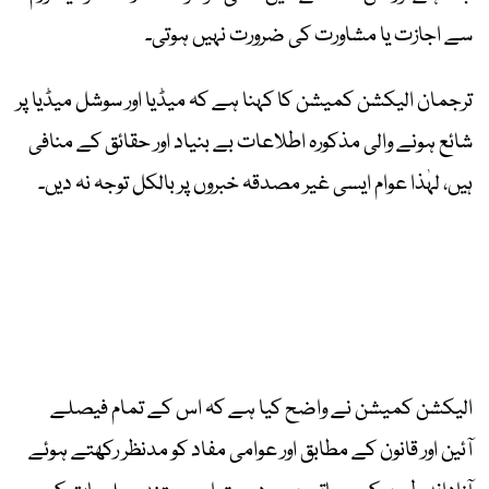
سے اجازت یا مشاورت کی ضرورت نہیں ہوتی۔
ترجمان الیکشن کمیشن کا کہنا ہے کہ میڈیا اور سوشل میڈیا پر
شائع ہونے والی مذکورہ اطلاعات بے بنیاد اور حقائق کے منافی
ہیں، لہٰذا عوام ایسی غیر مصدقہ خبروں پر بالکل توجہ نہ دیں۔
الیکشن کمیشن نے واضح کیا ہے کہ اس کے تمام فیصلے
آئین اور قانون کے مطابق اور عوامی مفاد کو مدنظر رکھتے ہوئے