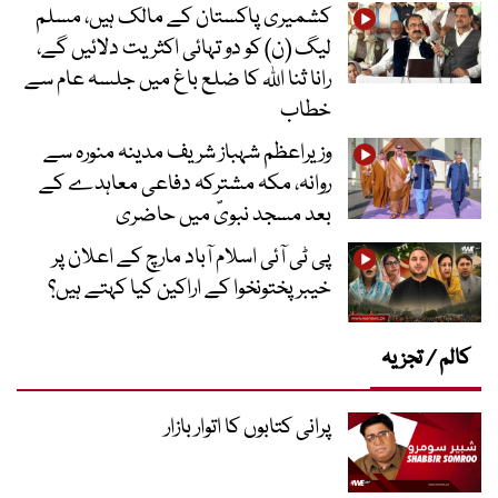
کشمیری پاکستان کے مالک ہیں، مسلم
لیگ (ن) کو دو تہائی اکثریت دلائیں گے،
رانا ثنا اللہ کا ضلع باغ میں جلسہ عام سے
خطاب
وزیراعظم شہباز شریف مدینہ منورہ سے
روانہ، مکہ مشترکہ دفاعی معاہدے کے
بعد مسجد نبویؐ میں حاضری
پی ٹی آئی اسلام آباد مارچ کے اعلان پر
خیبر پختونخوا کے اراکین کیا کہتے ہیں؟
کالم / تجزیہ
پرانی کتابوں کا اتوار بازار