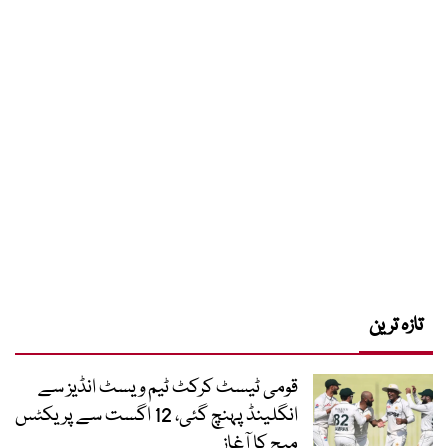
تازہ ترین
قومی ٹیسٹ کرکٹ ٹیم ویسٹ انڈیز سے
انگلینڈ پہنچ گئی، 12 اگست سے پریکٹس
میچ کا آغاز