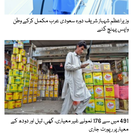
وزیراعظم شہباز شریف دورہ سعودی عرب مکمل کرکے وطن
واپس پہنچ گئے
491 میں سے 176 نمونے غیر معیاری، گھی، تیل اور دودھ کے
معیار پر رپورٹ جاری