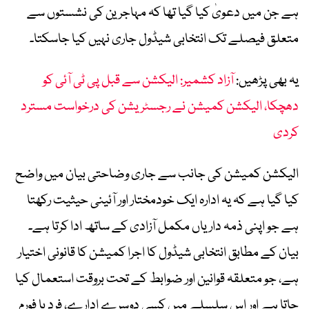
ہے جن میں دعویٰ کیا گیا تھا کہ مہاجرین کی نشستوں سے
متعلق فیصلے تک انتخابی شیڈول جاری نہیں کیا جاسکتا۔
یہ بھی پڑھیں:
آزاد کشمیر: الیکشن سے قبل پی ٹی آئی کو
دھچکا، الیکشن کمیشن نے رجسٹریشن کی درخواست مسترد
کردی
الیکشن کمیشن کی جانب سے جاری وضاحتی بیان میں واضح
کیا گیا ہے کہ یہ ادارہ ایک خودمختار اور آئینی حیثیت رکھتا
ہے جو اپنی ذمہ داریاں مکمل آزادی کے ساتھ ادا کرتا ہے۔
بیان کے مطابق انتخابی شیڈول کا اجرا کمیشن کا قانونی اختیار
ہے، جو متعلقہ قوانین اور ضوابط کے تحت بروقت استعمال کیا
جاتا ہے اور اس سلسلے میں کسی دوسرے ادارے، فرد یا فورم