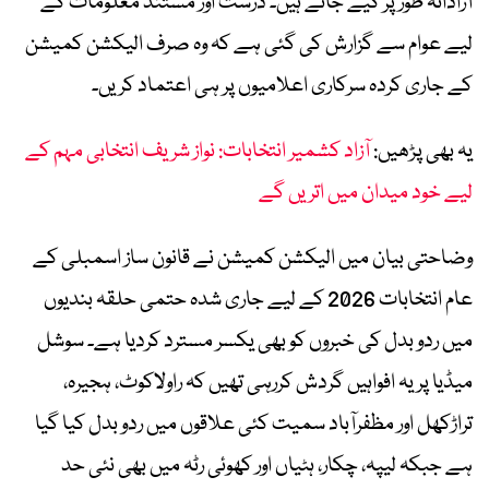
آزادانہ طور پر کیے جاتے ہیں۔ درست اور مستند معلومات کے
لیے عوام سے گزارش کی گئی ہے کہ وہ صرف الیکشن کمیشن
کے جاری کردہ سرکاری اعلامیوں پر ہی اعتماد کریں۔
یہ بھی پڑھیں:
آزاد کشمیر انتخابات: نواز شریف انتخابی مہم کے
لیے خود میدان میں اتریں گے
وضاحتی بیان میں الیکشن کمیشن نے قانون ساز اسمبلی کے
عام انتخابات 2026 کے لیے جاری شدہ حتمی حلقہ بندیوں
میں ردو بدل کی خبروں کو بھی یکسر مسترد کردیا ہے۔ سوشل
میڈیا پر یہ افواہیں گردش کررہی تھیں کہ راولاکوٹ، ہجیرہ،
تراڑکھل اور مظفرآباد سمیت کئی علاقوں میں ردو بدل کیا گیا
ہے جبکہ لیپہ، چکار، ہٹیاں اور کھوئی رٹہ میں بھی نئی حد