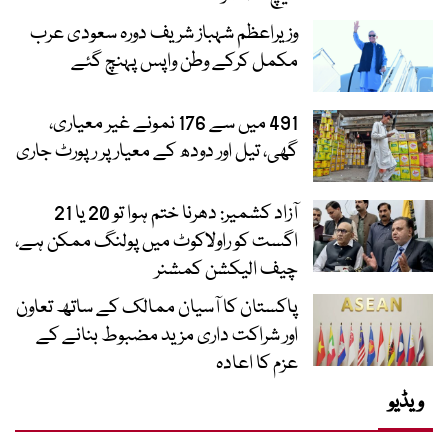
وزیراعظم شہباز شریف دورہ سعودی عرب
مکمل کرکے وطن واپس پہنچ گئے
491 میں سے 176 نمونے غیر معیاری،
گھی، تیل اور دودھ کے معیار پر رپورٹ جاری
آزاد کشمیر: دھرنا ختم ہوا تو 20 یا 21
اگست کو راولاکوٹ میں پولنگ ممکن ہے،
چیف الیکشن کمشنر
پاکستان کا آسیان ممالک کے ساتھ تعاون
اور شراکت داری مزید مضبوط بنانے کے
عزم کا اعادہ
ویڈیو