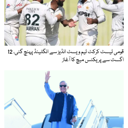
قومی ٹیسٹ کرکٹ ٹیم ویسٹ انڈیز سے انگلینڈ پہنچ گئی، 12
اگست سے پریکٹس میچ کا آغاز