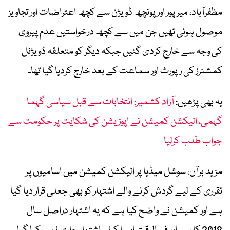
مظفرآباد، میرپور اور پونچھ ڈویژن سے کچھ اعتراضات اور تجاویز
موصول ہوئی تھیں جن میں سے کچھ درخواستیں عدم پیروی
کی وجہ سے خارج کردی گئیں جبکہ دیگر کو متعلقہ ڈویژنل
کمشنرز کی رپورٹ اور سماعت کے بعد خارج کردیا گیا تھا۔
یہ بھی پڑھیں:
آزاد کشمیر: انتخابات سے قبل سیاسی گہما
گہمی، الیکشن کمیشن نے اپوزیشن کی شکایت پر حکومت سے
جواب طلب کرلیا
مزید برآں، سوشل میڈیا پر الیکشن کمیشن میں اسامیوں پر
تقرری کے لیے گردش کرنے والے اشتہار کو بھی جعلی قرار دیا گیا
ہے اور کمیشن نے واضح کیا ہے کہ یہ اشتہار دراصل سال