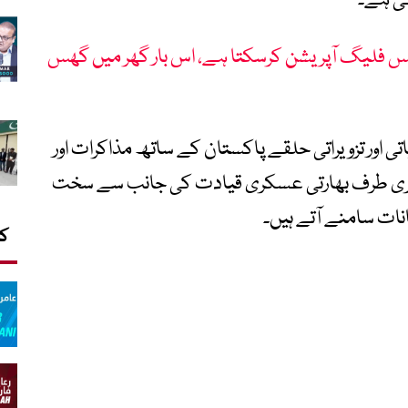
کی ہے۔
لس فلیگ آپریشن کرسکتا ہے، اس بار گھر میں گھس
 اور تزویراتی حلقے پاکستان کے ساتھ مذاکرات اور
دوسری طرف بھارتی عسکری قیادت کی جانب سے سخت
انات سامنے آتے ہیں۔
کا