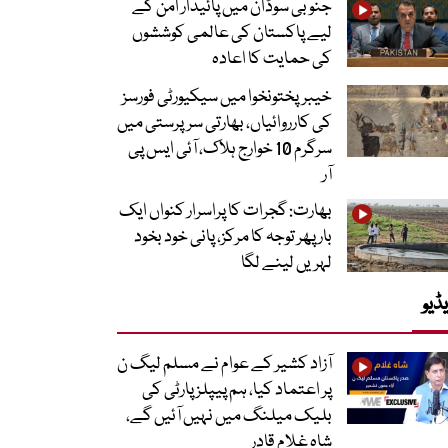
جنوبی سوڈان میں پائیدار امن کے
لیے پاکستان کی عالمی کوششوں
کی حمایت کا اعادہ
خیبرپختونخوا میں سیکیورٹی فورسز
کی کارروائیاں، بھارتی سرپرستی میں
سرگرم 10 خوارج ہلاک، آئی ایس پی
آر
بھارت: گجرات کا پراسرار کنواں ایک
بار پھر توجہ کا مرکز، پانی خود بخود
لہریں لینے لگا
ڈیو
آزاد کشیر کے عوام نے مسلم لیگ ن
پر اعتماد کیا، ہم پیپلز پارٹی کی
بلیک میلنگ میں نہیں آئیں گے،
شاہ غلام قادر