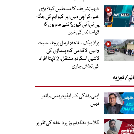
شہبازشریف کا مستقبل کیا؟ بڑی
خبر، کراچی میں ایم کیو ایم کی جگہ
پی ٹی آئی کیوں؟ نئے صوبوں کا
قیام، اندر کی خبر
براڈ پیک سانحہ: نرمل پرجا سمیت
5 بین الاقوامی کوہ پیماؤں کی
لاشیں اسکردو منتقل، 2 لاپتا افراد
کی تلاش جاری
لم / تجزیہ
اپنی زندگی کے ایڈیٹر بنیں، رائٹر
نہیں
گلا سڑا نظام اور وزیر داخلہ کی تقریر