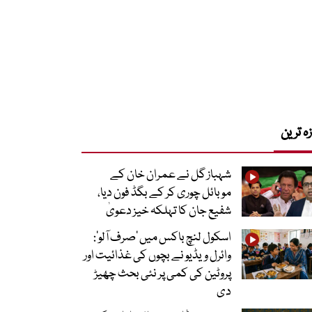
زہ ترین
شہباز گل نے عمران خان کے
موبائل چوری کر کے بگڈ فون دیا،
شفیع جان کا تہلکہ خیز دعویٰ
اسکول لنچ باکس میں ‘صرف آلو’:
وائرل ویڈیو نے بچوں کی غذائیت اور
پروٹین کی کمی پر نئی بحث چھیڑ
دی