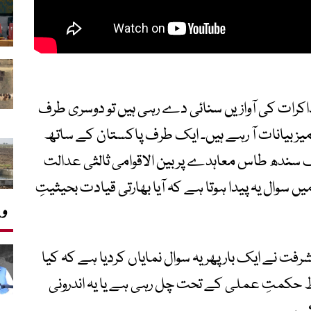
رات کی آوازیں سنائی دے رہی ہیں تو دوسری طرف
ز بیانات آ رہے ہیں۔ ایک طرف پاکستان کے ساتھ
 سندھ طاس معاہدے پر بین الاقوامی ثالثی عدالت
 سوال یہ پیدا ہوتا ہے کہ آیا بھارتی قیادت بحیثیتِ
وی
فت نے ایک بار پھر یہ سوال نمایاں کردیا ہے کہ کیا
ط حکمتِ عملی کے تحت چل رہی ہے یا یہ اندرونی