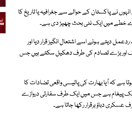
ہوں نے پاکستان کے حوالے سے جغرافیہ یا تاریخ کا
ے خطے میں ایک نئی بحث چھیڑ دی ہے۔
ردعمل دیتے ہوئے اسے اشتعال انگیز قرار دیا اور
 ایک اور بڑے تصادم کی طرف دھکیل سکتے ہیں جس
تا ہے کہ آیا بھارت کی پالیسی واقعی تضادات کا
یٹجک پیغام ہے جس میں ایک طرف سفارتی دروازے
ف عسکری دباؤ برقرار رکھا جاتا ہے۔