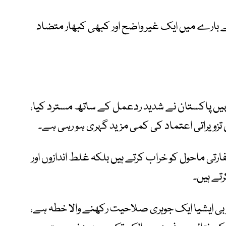
ے بارے میں ایک غیر واضح اور کبھی کبھار متضاد
ہیں پاکستان نے شدید ردعمل کے ساتھ مسترد کیا،
زویراتی اعتماد کی کمی مزید گہری ہو رہی ہے۔
تی ماحول کو خراب کرتے ہیں بلکہ غلط اندازوں اور
تے ہیں۔
بی ایشیا ایک جوہری صلاحیت رکھنے والا خطہ ہے،