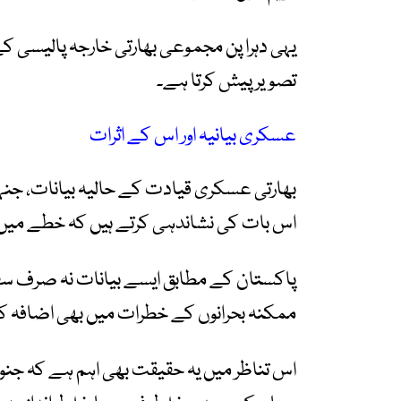
یہی دہرا پن مجموعی بھارتی خارجہ پالیسی ک
تصویر پیش کرتا ہے۔
عسکری بیانیہ اور اس کے اثرات
بھارتی عسکری قیادت کے حالیہ بیانات، جن
اس بات کی نشاندہی کرتے ہیں کہ خطے میں ت
پاکستان کے مطابق ایسے بیانات نہ صرف سفار
ممکنہ بحرانوں کے خطرات میں بھی اضافہ کر
اس تناظر میں یہ حقیقت بھی اہم ہے کہ جنو