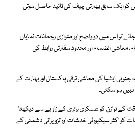
کو ایک سابق بھارتی چیف کی تائید حاصل ہوتی
ائے تو اس میں دو واضح اور متوازی رجحانات نمایاں
، معاشی انضمام اور محدود سفارتی روابط کی
نوبی ایشیا کی معاشی ترقی پاکستان اور بھارت کے
ہیں ہو سکتی۔
 کے توازن کو عسکری برتری کے زاویے سے دیکھتا
ت کو اکثر سیکیورٹی خدشات اور تزویراتی دشمنی کے