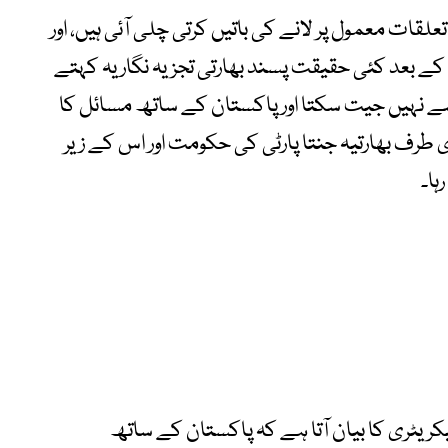
قات معمول پر لانے کی باتیں کرتی چلی آئی ہیں، اور
 کے بعد کئی حقیقت پسند بھارتی تجزیہ نگار یہ کہتے
 سے نہیں جیت سکتا اور پاکستان کے ساتھ مسائل کا
طرف بھارتیہ جنتا پارٹی کی حکومت اور اس کے زیر
ہا۔
نرل سیکریٹری کا بیان آتا ہے کہ پاکستان کے ساتھ