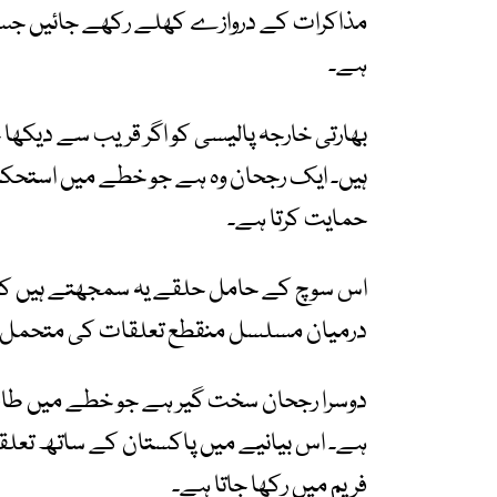
مذاکرات کے دروازے کھلے رکھے جائیں جس 
ہے۔
بھارتی خارجہ پالیسی کو اگر قریب سے دیکھا ج
ہیں۔ ایک رجحان وہ ہے جو خطے میں استحکام
حمایت کرتا ہے۔
اس سوچ کے حامل حلقے یہ سمجھتے ہیں کہ ج
درمیان مسلسل منقطع تعلقات کی متحمل ن
دوسرا رجحان سخت گیر ہے جو خطے میں طاقت
ہے۔ اس بیانیے میں پاکستان کے ساتھ تعلقا
فریم میں رکھا جاتا ہے۔