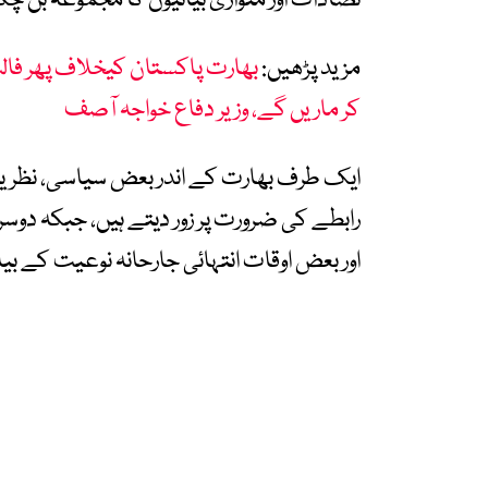
تضادات اور متوازی بیانیوں کا مجموعہ بن چ
مزید پڑھیں:
بھارت پاکستان کیخلاف پھر فا
کر ماریں گے، وزیر دفاع خواجہ آصف
ایک طرف بھارت کے اندر بعض سیاسی، نظریاتی
رابطے کی ضرورت پر زور دیتے ہیں، جبکہ 
اور بعض اوقات انتہائی جارحانہ نوعیت کے بی