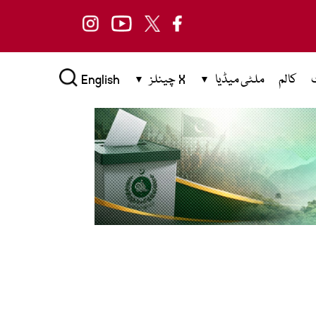
کالم
ملٹی میڈیا
X چینلز
English