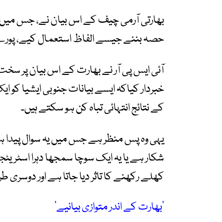
بھارتی آرمی چیف کے اس بیان نے، جس میں ان
حصہ بننے جیسے الفاظ استعمال کیے، پور
آئی ایس پی آر نے بھارت کے اس بیان پر سخت 
خبردار کیاکہ ایسے بیانات جنوبی ایشیا کو
کے نتائج انتہائی تباہ کن ہو سکتے ہیں۔
یہی وہ پس منظر ہے جس میں یہ سوال پیدا ہو
شکار ہے یا یہ ایک سوچا سمجھا دہرا اسٹر
کھلے رکھنے کا تاثر دیا جاتا ہے اور دوسری طر
’بھارت کے اندر متوازی بیانیے‘