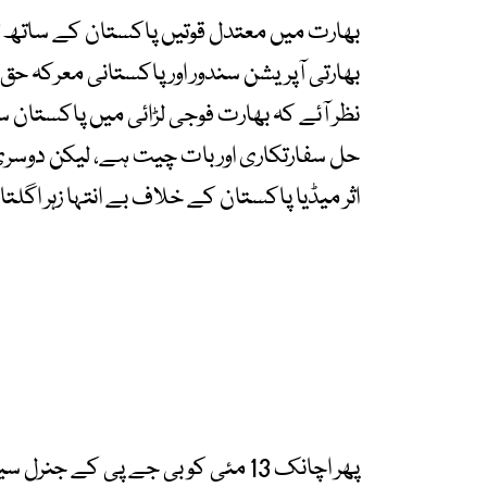
بھارت میں معتدل قوتیں پاکستان کے ساتھ تعل
بھارتی آپریشن سندور اور پاکستانی معرکہ حق
نظر آئے کہ بھارت فوجی لڑائی میں پاکستان
حل سفارتکاری اور بات چیت ہے، لیکن دوسری 
اثر میڈیا پاکستان کے خلاف بے انتہا زہر اگلتا ر
پھر اچانک 13 مئی کو بی جے پی کے ج