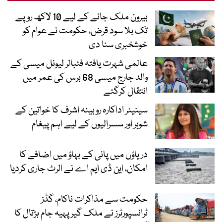
بیرون ملک جانے کے لیے 10 لاکھ روپے
تک بلا سود قرض، حکومت نے عوام کو
خوشخبری سنا دی
عالمی شہرت یافتہ فٹبالر لیونل میسی کے
والد جارج میسی 68 برس کی عمر میں
انتقال کرگئے
سینیئر اداکارہ روبینہ اشرف کا خواتین کے
شوہر اور سسرالیوں کے لیے اہم پیغام
دریاؤں میں پانی کے بہاؤ میں اضافے کا
امکان، این ڈی ایم اے نے الرٹ جاری کردیا
حکومت سے مذاکرات ناکام، گڈز
ٹرانسپورٹرز نے ملک گیر پہیہ جام ہڑتال کا