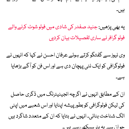
ہیں۔
یہ بھی پڑھیں:
جنید صفدر کی شادی میں فوٹو شوٹ کرنے والے
فوٹو گرافر نے ساری تفصیلات بیان کردیں
وی نیوز سے گفتگو کرتے ہوئے عرفان احسن نے کہا کہ انہوں نے
فوٹوگرافی کو ایک نئی پہچان دی ہے اور اس فن کو آگے بڑھایا
ہے۔
ان کے مطابق انہوں نے اگرچہ انجینیئرنگ میں ڈگری حاصل
کی لیکن فوٹوگرافی کو بطور پیشہ اپنایا اور اس شعبے میں اپنی
الگ شناخت بنائی۔ انہوں نے بتایا کہ ان کے متعدد شاگرد ہیں
جو ان سے یہ ہنر سیکھ رہے ہیں۔