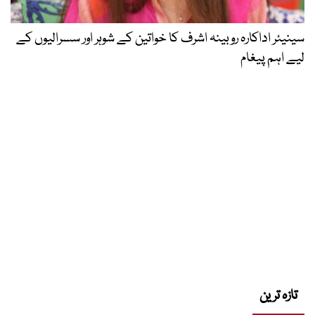
سینیئر اداکارہ روبینہ اشرف کا خواتین کے شوہر اور سسرالیوں کے
لیے اہم پیغام
تازہ ترین