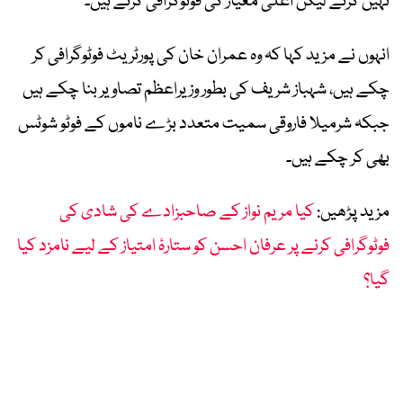
نہیں کرتے لیکن اعلیٰ معیار کی فوٹوگرافی کرتے ہیں۔
انہوں نے مزید کہا کہ وہ عمران خان کی پورٹریٹ فوٹوگرافی کر
چکے ہیں، شہباز شریف کی بطور وزیراعظم تصاویر بنا چکے ہیں
جبکہ شرمیلا فاروقی سمیت متعدد بڑے ناموں کے فوٹو شوٹس
بھی کر چکے ہیں۔
مزید پڑھیں:
کیا مریم نواز کے صاحبزادے کی شادی کی
فوٹوگرافی کرنے پر عرفان احسن کو ستارۂ امتیاز کے لیے نامزد کیا
گیا؟