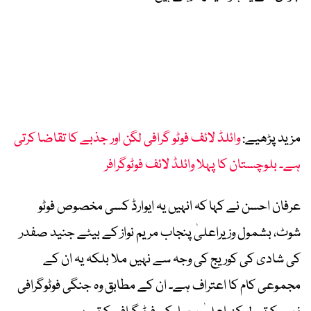
مزید پڑھیے:
وائلڈ لائف فوٹو گرافی لگن اور جذبے کا تقاضا کرتی
ہے۔ بلوچستان کا پہلا وائلڈ لائف فوٹوگرافر
عرفان احسن نے کہا کہ انہیں یہ ایوارڈ کسی مخصوص فوٹو
شوٹ، بشمول وزیراعلیٰ پنجاب مریم نواز کے بیٹے جنید صفدر
کی شادی کی کوریج کی وجہ سے نہیں ملا بلکہ یہ ان کے
مجموعی کام کا اعتراف ہے۔ ان کے مطابق وہ جنگی فوٹوگرافی