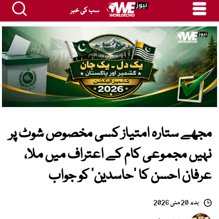
سب کی خبر
مجھے ستارہ امتیاز کسی مخصوص شوٹ پر
نہیں مجموعی کام کے اعتراف میں ملا،
عرفان احسن کا ’حاسدین‘ کو جواب
بدھ 20 مئی 2026