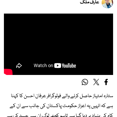
عارف ملک
ستارہ امتیاز حاصل کرنے والے فوٹوگرافر عرفان احسن کا کہنا
ہے کہ انہیں یہ اعزاز حکومت پاکستان کی جانب سے ان کے
کام کی بنیاد پر دیا گیا ہے تاہم کچھ لوگ ان سے حسد کر رہے