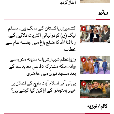
آغاز کردیا
ویڈیو
کشمیری پاکستان کے مالک ہیں، مسلم
لیگ (ن) کو دو تہائی اکثریت دلائیں گے،
رانا ثنا اللہ کا ضلع باغ میں جلسہ عام سے
خطاب
وزیراعظم شہباز شریف مدینہ منورہ سے
روانہ، مکہ مشترکہ دفاعی معاہدے کے
بعد مسجد نبویؐ میں حاضری
پی ٹی آئی اسلام آباد مارچ کے اعلان پر
خیبر پختونخوا کے اراکین کیا کہتے ہیں؟
کالم / تجزیہ