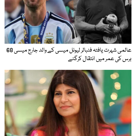
عالمی شہرت یافتہ فٹبالر لیونل میسی کے والد جارج میسی 68
برس کی عمر میں انتقال کرگئے