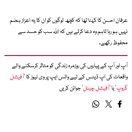
عرفان احسن کا کہنا تھا کہ کچھ لوگوں کو ان کا یہ اعزاز ہضم
نہیں ہو رہا تاہم وہ دعا کرتے ہیں کہ اللہ سب کو حسد سے
محفوظ رکھے۔
آپ اور آپ کے پیاروں کی روزمرہ زندگی کو متاثر کرسکنے والے
واقعات کی اپ ڈیٹس کے لیے واٹس ایپ پر وی نیوز کا ’
آفیشل
گروپ
‘ یا ’
آفیشل چینل
‘ جوائن کریں