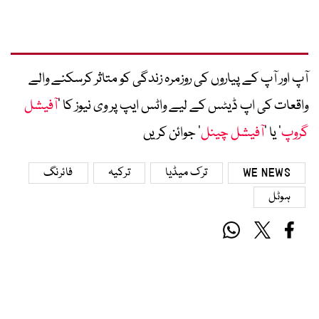
آپ اور آپ کے پیاروں کی روزمرہ زندگی کو متاثر کرسکنے والے
واقعات کی اپ ڈیٹس کے لیے واٹس ایپ پر وی نیوز کا ’
آفیشل
گروپ
‘ یا ’
آفیشل چینل
‘ جوائن کریں
WE NEWS
ترک میڈیا
ترکیہ
فائرنگ
ہوٹل