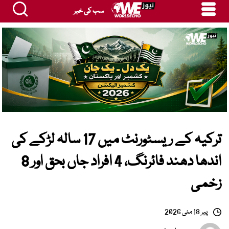
سب کی خبر
ترکیہ کے ریسٹورنٹ میں 17 سالہ لڑکے کی
اندھا دھند فائرنگ، 4 افراد جاں بحق اور 8
زخمی
پیر 18 مئی 2026