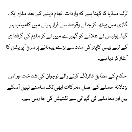
ترک میڈیا کا کہنا ہے کہ واردات انجام دینے کے بعد ملزم ایک
گاڑی میں بیٹھ کر جائے وقوعہ سے فرار ہونے میں کامیاب ہو
گیا۔ پولیس نے علاقے کو گھیرے میں لے کر ملزم کی گرفتاری
کے لیے ہیلی کاپٹر کی مدد سے بڑے پیمانے پر سرچ آپریشن کا
آغاز کر دیا ہے۔
حکام کے مطابق فائرنگ کرنے والے نوجوان کی شناخت اور اس
بزدلانہ حملے کے اصل محرکات ابھی تک سامنے نہیں آسکے
ہیں اور معاملے کی گہرائی سے تفتیش کی جا رہی ہے۔