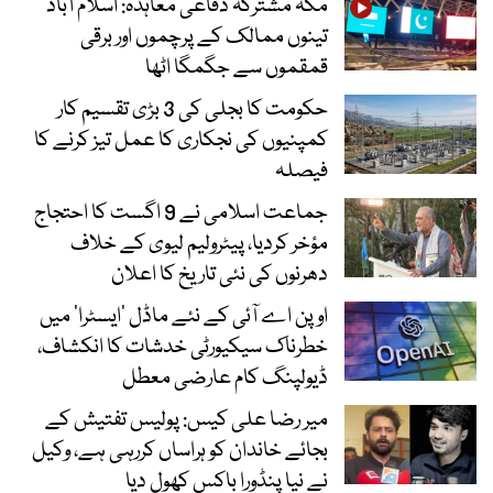
مکہ مشترکہ دفاعی معاہدہ: اسلام آباد
تینوں ممالک کے پرچموں اور برقی
قمقموں سے جگمگا اٹھا
حکومت کا بجلی کی 3 بڑی تقسیم کار
کمپنیوں کی نجکاری کا عمل تیز کرنے کا
فیصلہ
جماعت اسلامی نے 9 اگست کا احتجاج
مؤخر کردیا، پیٹرولیم لیوی کے خلاف
دھرنوں کی نئی تاریخ کا اعلان
اوپن اے آئی کے نئے ماڈل ’ایسٹرا‘ میں
خطرناک سیکیورٹی خدشات کا انکشاف،
ڈیولپنگ کام عارضی معطل
میر رضا علی کیس: پولیس تفتیش کے
بجائے خاندان کو ہراساں کررہی ہے، وکیل
نے نیا پنڈورا باکس کھول دیا