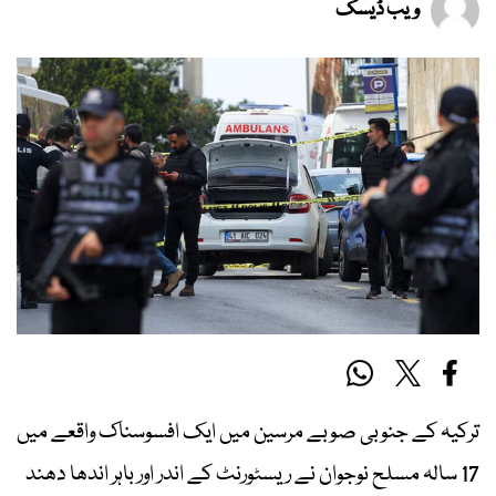
ویب ڈیسک
ترکیہ کے جنوبی صوبے مرسین میں ایک افسوسناک واقعے میں
17 سالہ مسلح نوجوان نے ریسٹورنٹ کے اندر اور باہر اندھا دھند