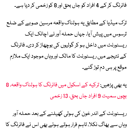
فائرنگ کر کے 4 افراد کو جاں بحق اور 8 کو زخمی کر دیا ہے۔
ترک میڈیا کے مطابق یہ ہولناک واقعہ مرسین صوبے کے ضلع
ترسوس میں پیش آیا، جہاں حملہ آور نے اچانک ایک
ریسٹورنٹ میں داخل ہو کر گولیوں کی بوچھاڑ کر دی۔ فائرنگ
کے نتیجے میں ریسٹورنٹ کا مالک اور وہاں موجود ایک ملازم
موقع پر ہی دم توڑ گئے۔
یہ بھی پڑھیں:
ترکیہ کے اسکول میں فائرنگ کا ہولناک واقعہ، 8
بچوں سمیت 9 افراد جاں بحق، 13 زخمی
ریسٹورنٹ کے اندر خون کی ہولی کھیلنے کے بعد حملہ آور
وہاں سے بھاگ نکلا، تاہم فرار ہوتے ہوئے بھی اس نے فائرنگ کا