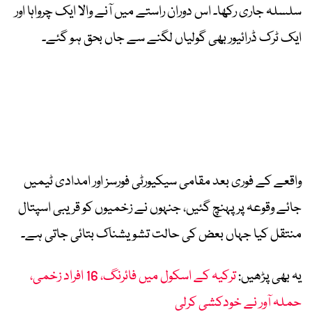
سلسلہ جاری رکھا۔ اس دوران راستے میں آنے والا ایک چرواہا اور
ایک ٹرک ڈرائیور بھی گولیاں لگنے سے جاں بحق ہو گئے۔
واقعے کے فوری بعد مقامی سیکیورٹی فورسز اور امدادی ٹیمیں
جائے وقوعہ پر پہنچ گئیں، جنہوں نے زخمیوں کو قریبی اسپتال
منتقل کیا جہاں بعض کی حالت تشویشناک بتائی جاتی ہے۔
یہ بھی پڑھیں:
ترکیہ کے اسکول میں فائرنگ، 16 افراد زخمی،
حملہ آور نے خودکشی کرلی