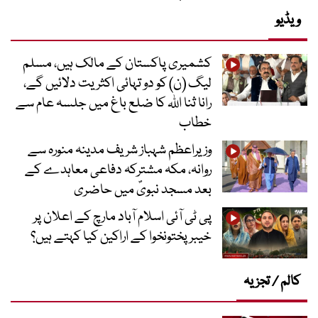
ویڈیو
کشمیری پاکستان کے مالک ہیں، مسلم
لیگ (ن) کو دو تہائی اکثریت دلائیں گے،
رانا ثنا اللہ کا ضلع باغ میں جلسہ عام سے
خطاب
وزیراعظم شہباز شریف مدینہ منورہ سے
روانہ، مکہ مشترکہ دفاعی معاہدے کے
بعد مسجد نبویؐ میں حاضری
پی ٹی آئی اسلام آباد مارچ کے اعلان پر
خیبر پختونخوا کے اراکین کیا کہتے ہیں؟
کالم / تجزیہ