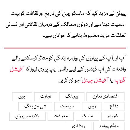
پیوٹن نے مزید کہا کہ ماسکو چین کی تاریخ اور ثقافت کو بہت
اہمیت دیتا ہے اور دونوں ممالک کے درمیان ثقافتی اور انسانی
تعلقات مزید مضبوط بنانے کا خواہاں ہے۔
آپ اور آپ کے پیاروں کی روزمرہ زندگی کو متاثر کرسکنے والے
واقعات کی اپ ڈیٹس کے لیے واٹس ایپ پر وی نیوز کا ’
آفیشل
گروپ
‘ یا ’
آفیشل چینل
‘ جوائن کریں
اقتصادی تعاون
بیجنگ
تجارت
چین
دفاع
روس
سیاحت
شی جن پنگ
کاروبار
ماسکو
معیشت
ولادیمیر پیوٹن
ویڈیو پیغام
ویزا فری