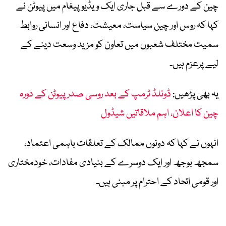
چین کے دورے سے قبل جاری ایک ویڈیو پیغام میں پیوٹن نے
کہا کہ روس اور چین سیاست، معیشت، دفاع اور انسانی روابط
سمیت مختلف شعبوں میں تعاون کو مزید وسعت دینے کے
لیے پرعزم ہیں۔
یہ بھی پڑھیں:
ڈونلڈ ٹرمپ کے بعد روسی صدر پیوٹن کے دورہ
چین کا اعلان، اہم ملاقاتیں شیڈول
انہوں نے کہا کہ دونوں ممالک کے تعلقات باہمی اعتماد،
سمجھ بوجھ اور ایک دوسرے کے بنیادی مفادات، خودمختاری
اور قومی اتحاد کے احترام پر مبنی ہیں۔