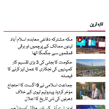
تازہ ترین
مکہ مشترکہ دفاعی معاہدہ: اسلام آباد
تینوں ممالک کے پرچموں اور برقی
قمقموں سے جگمگا اٹھا
حکومت کا بجلی کی 3 بڑی تقسیم کار
کمپنیوں کی نجکاری کا عمل تیز کرنے کا
فیصلہ
جماعت اسلامی نے 9 اگست کا احتجاج
مؤخر کردیا، پیٹرولیم لیوی کے خلاف
دھرنوں کی نئی تاریخ کا اعلان
اوپن اے آئی کے نئے ماڈل ’ایسٹرا‘ میں