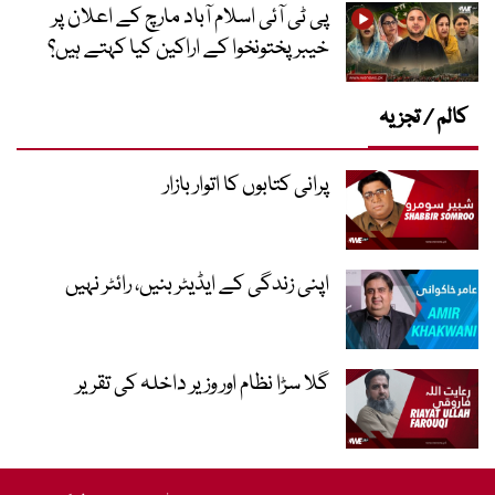
پی ٹی آئی اسلام آباد مارچ کے اعلان پر
خیبر پختونخوا کے اراکین کیا کہتے ہیں؟
کالم / تجزیہ
پرانی کتابوں کا اتوار بازار
اپنی زندگی کے ایڈیٹر بنیں، رائٹر نہیں
گلا سڑا نظام اور وزیر داخلہ کی تقریر