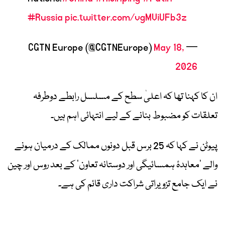
#Russia
pic.twitter.com/vgMViUFb3z
May 18,
— CGTN Europe (@CGTNEurope)
2026
ان کا کہنا تھا کہ اعلیٰ سطح کے مسلسل رابطے دوطرفہ
تعلقات کو مضبوط بنانے کے لیے انتہائی اہم ہیں۔
پیوٹن نے کہا کہ 25 برس قبل دونوں ممالک کے درمیان ہونے
والے ’معاہدۂ ہمسائیگی اور دوستانہ تعاون‘ کے بعد روس اور چین
نے ایک جامع تزویراتی شراکت داری قائم کی ہے۔