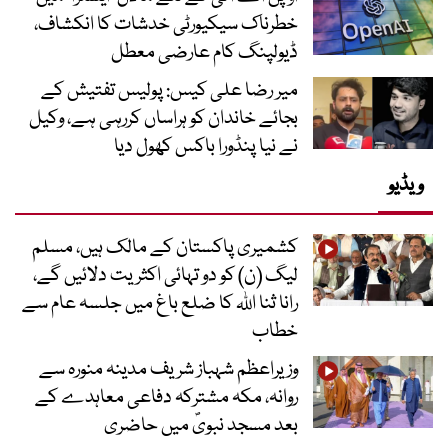
خطرناک سیکیورٹی خدشات کا انکشاف،
ڈیولپنگ کام عارضی معطل
میر رضا علی کیس: پولیس تفتیش کے
بجائے خاندان کو ہراساں کررہی ہے، وکیل
نے نیا پنڈورا باکس کھول دیا
ویڈیو
کشمیری پاکستان کے مالک ہیں، مسلم
لیگ (ن) کو دو تہائی اکثریت دلائیں گے،
رانا ثنا اللہ کا ضلع باغ میں جلسہ عام سے
خطاب
وزیراعظم شہباز شریف مدینہ منورہ سے
روانہ، مکہ مشترکہ دفاعی معاہدے کے
بعد مسجد نبویؐ میں حاضری