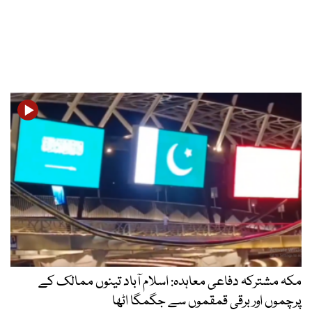
مکہ مشترکہ دفاعی معاہدہ: اسلام آباد تینوں ممالک کے
پرچموں اور برقی قمقموں سے جگمگا اٹھا