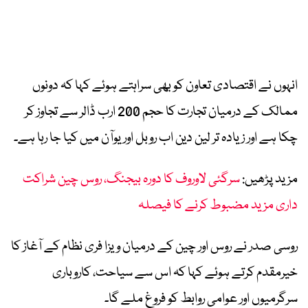
انہوں نے اقتصادی تعاون کو بھی سراہتے ہوئے کہا کہ دونوں
ممالک کے درمیان تجارت کا حجم 200 ارب ڈالر سے تجاوز کر
چکا ہے اور زیادہ تر لین دین اب روبل اور یوآن میں کیا جا رہا ہے۔
مزید پڑھیں:
سرگئی لاوروف کا دورہ بیجنگ، روس چین شراکت
داری مزید مضبوط کرنے کا فیصلہ
روسی صدر نے روس اور چین کے درمیان ویزا فری نظام کے آغاز کا
خیرمقدم کرتے ہوئے کہا کہ اس سے سیاحت، کاروباری
سرگرمیوں اور عوامی روابط کو فروغ ملے گا۔