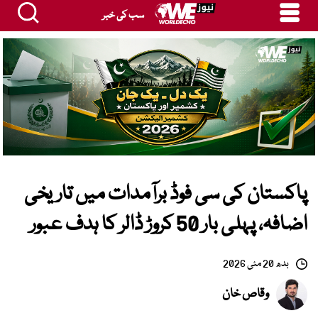
سب کی خبر
پاکستان کی سی فوڈ برآمدات میں تاریخی
اضافہ، پہلی بار 50 کروڑ ڈالر کا ہدف عبور
بدھ 20 مئی 2026
وقاص خان