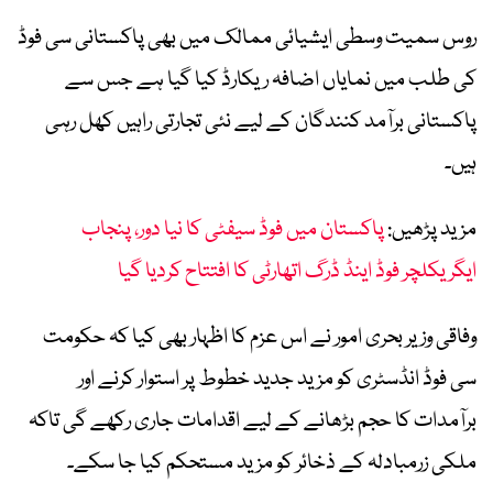
روس سمیت وسطی ایشیائی ممالک میں بھی پاکستانی سی فوڈ
کی طلب میں نمایاں اضافہ ریکارڈ کیا گیا ہے جس سے
پاکستانی برآمد کنندگان کے لیے نئی تجارتی راہیں کھل رہی
ہیں۔
مزید پڑھیں:
پاکستان میں فوڈ سیفٹی کا نیا دور، پنجاب
ایگریکلچر فوڈ اینڈ ڈرگ اتھارٹی کا افتتاح کردیا گیا
وفاقی وزیر بحری امور نے اس عزم کا اظہار بھی کیا کہ حکومت
سی فوڈ انڈسٹری کو مزید جدید خطوط پر استوار کرنے اور
برآمدات کا حجم بڑھانے کے لیے اقدامات جاری رکھے گی تاکہ
ملکی زرمبادلہ کے ذخائر کو مزید مستحکم کیا جا سکے۔