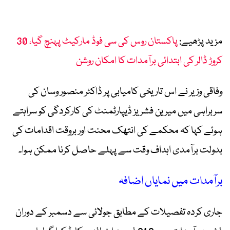
مزید پڑھیے:
پاکستان روس کی سی فوڈ مارکیٹ پہنچ گیا، 30
کروڑ ڈالر کی ابتدائی برآمدات کا امکان روشن
وفاقی وزیر نے اس تاریخی کامیابی پر ڈاکٹر منصور وسان کی
سربراہی میں میرین فشریز ڈیپارٹمنٹ کی کارکردگی کو سراہتے
ہوئے کہا کہ محکمے کی انتھک محنت اور بروقت اقدامات کی
بدولت برآمدی اہداف وقت سے پہلے حاصل کرنا ممکن ہوا۔
برآمدات میں نمایاں اضافہ
جاری کردہ تفصیلات کے مطابق جولائی سے دسمبر کے دوران