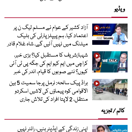
ویڈیو
آزاد کشیر کے عوام نے مسلم لیگ ن پر
اعتماد کیا، ہم پیپلز پارٹی کی بلیک
میلنگ میں نہیں آئیں گے، شاہ غلام قادر
شہبازشریف کا مستقبل کیا؟ بڑی خبر،
کراچی میں ایم کیو ایم کی جگہ پی ٹی آئی
کیوں؟ نئے صوبوں کا قیام، اندر کی خبر
براڈ پیک سانحہ: نرمل پرجا سمیت 5 بین
الاقوامی کوہ پیماؤں کی لاشیں اسکردو
منتقل، 2 لاپتا افراد کی تلاش جاری
کالم / تجزیہ
اپنی زندگی کے ایڈیٹر بنیں، رائٹر نہیں