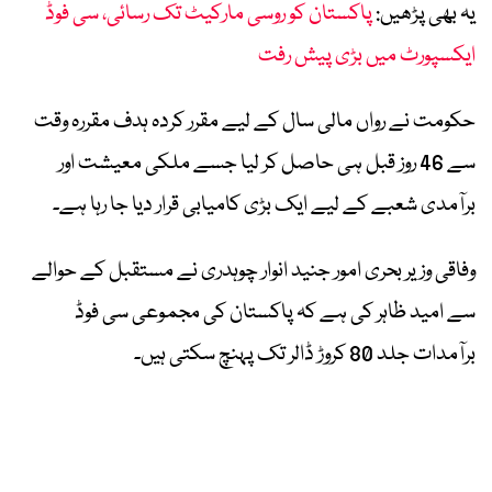
یہ بھی پڑھیں:
پاکستان کو روسی مارکیٹ تک رسائی، سی فوڈ
ایکسپورٹ میں بڑی پیش رفت
حکومت نے رواں مالی سال کے لیے مقرر کردہ ہدف مقررہ وقت
سے 46 روز قبل ہی حاصل کر لیا جسے ملکی معیشت اور
برآمدی شعبے کے لیے ایک بڑی کامیابی قرار دیا جا رہا ہے۔
وفاقی وزیر بحری امور جنید انوار چوہدری نے مستقبل کے حوالے
سے امید ظاہر کی ہے کہ پاکستان کی مجموعی سی فوڈ
برآمدات جلد 80 کروڑ ڈالر تک پہنچ سکتی ہیں۔