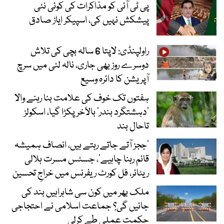
پی ٹی آئی کو مذاکرات کی کوئی نئی
پیشکش نہیں کی، اسپیکر ایاز صادق
راولپنڈی: لاپتا 6 سالہ بچی کی تلاش
دوسرے روز بھی جاری، نالہ لئی میں سرچ
آپریشن کا دائرہ وسیع
ہفتوں تک خوف کی علامت بنا رہنے والا
‘دہشتگرد بندر’ بالآخر پکڑا گیا، اسکولز
تاحال بند
’ججز آتے جاتے رہتے ہیں، انصاف ہمیشہ
قائم رہنا چاہیے‘، جسٹس مسرت ہلالی
ریٹائر، فل کورٹ ریفرنس میں خراجِ تحسین
ملک بھر میں کون سی شاہراہیں بند کی
جائیں گی؟ جماعت اسلامی نے احتجاجی
حکمت عملی طے کرلی