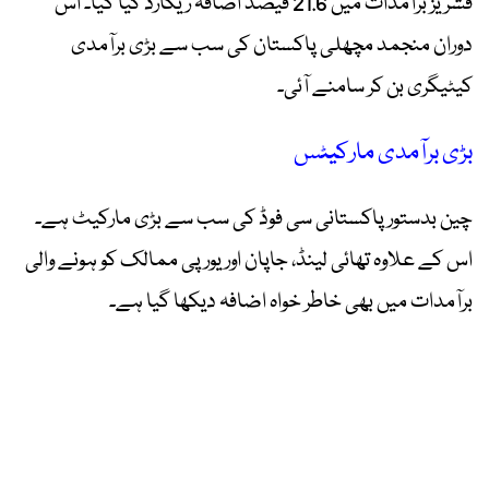
فشریز برآمدات میں 21.6 فیصد اضافہ ریکارڈ کیا گیا۔ اس
دوران منجمد مچھلی پاکستان کی سب سے بڑی برآمدی
کیٹیگری بن کر سامنے آئی۔
بڑی برآمدی مارکیٹس
چین بدستور پاکستانی سی فوڈ کی سب سے بڑی مارکیٹ ہے۔
اس کے علاوہ تھائی لینڈ، جاپان اور یورپی ممالک کو ہونے والی
برآمدات میں بھی خاطر خواہ اضافہ دیکھا گیا ہے۔