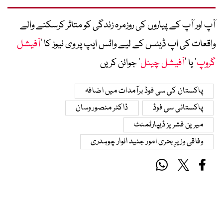
آپ اور آپ کے پیاروں کی روزمرہ زندگی کو متاثر کرسکنے والے
واقعات کی اپ ڈیٹس کے لیے واٹس ایپ پر وی نیوز کا ’
آفیشل
گروپ
‘ یا ’
آفیشل چینل
‘ جوائن کریں
پاکستان کی سی فوڈ برآمدات میں اضافہ
پاکستانی سی فوڈ
ڈاکٹر منصور وسان
میرین فشریز ڈیپارٹمنٹ
وفاقی وزیرِ بحری امور جنید انوار چوہدری