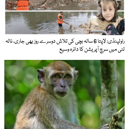
راولپنڈی: لاپتا 6 سالہ بچی کی تلاش دوسرے روز بھی جاری، نالہ
لئی میں سرچ آپریشن کا دائرہ وسیع