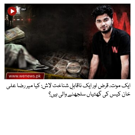
ایک موت، قرض اور ایک ناقابلِ شناخت لاش: کیا میر رضا علی
خان کیس کی گھتیاں سلجھنے والی ہیں؟