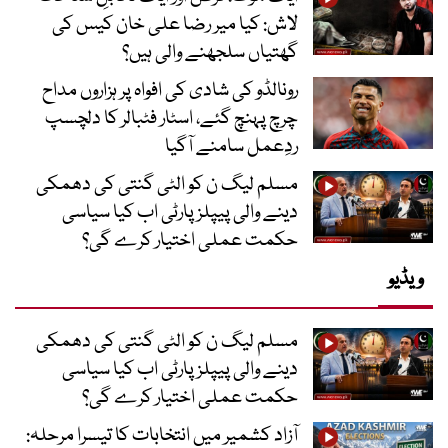
لاش: کیا میر رضا علی خان کیس کی
گھتیاں سلجھنے والی ہیں؟
رونالڈو کی شادی کی افواہ پر ہزاروں مداح
چرچ پہنچ گئے، اسٹار فٹبالر کا دلچسپ
ردِعمل سامنے آگیا
مسلم لیگ ن کو الٹی گنتی کی دھمکی
دینے والی پیپلز پارٹی اب کیا سیاسی
حکمت عملی اختیار کرے گی؟
ویڈیو
مسلم لیگ ن کو الٹی گنتی کی دھمکی
دینے والی پیپلز پارٹی اب کیا سیاسی
حکمت عملی اختیار کرے گی؟
آزاد کشمیر میں انتخابات کا تیسرا مرحلہ: