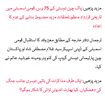
مزید پڑھیں:
پاک چین دوستی کے 75 برس، قومی اسمبلی میں
تاریخی قرارداد منظور،تعلقات مزید مضبوط بنانے کے عزم کا
اعادہ
ترجمان دفتر خارجہ کے مطابق معزز وفد کا استقبال قومی
اسمبلی کے ڈپٹی اسپیکر سید غلام مصطفیٰ شاہ اور پاکستان
چین پارلیمانی دوستی گروپ کی کنوینر رومینہ خورشید عالم نے
کیا۔
مزید پڑھیں:
ایک طرف مذاکرات کی باتیں دوسری جانب جنگ
کی دھمکیاں، کیا بھارت اندرونی لڑائی کا شکار ہوگیا؟