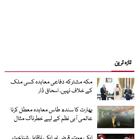
تازہ ترین
مکہ مشترکہ دفاعی معاہدہ کسی ملک
کے خلاف نہیں، اسحاق ڈار
بھارت کا سندھ طاس معاہدہ معطل کرنا
عالمی آبی نظم کے لیے خطرناک مثال
ایک موت، قرض اور ایک ناقابلِ شناخت