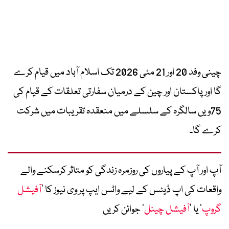
چینی وفد 20 اور 21 مئی 2026 تک اسلام آباد میں قیام کرے
گا اور پاکستان اور چین کے درمیان سفارتی تعلقات کے قیام کی
75ویں سالگرہ کے سلسلے میں منعقدہ تقریبات میں شرکت
کرے گا۔
آپ اور آپ کے پیاروں کی روزمرہ زندگی کو متاثر کرسکنے والے
واقعات کی اپ ڈیٹس کے لیے واٹس ایپ پر وی نیوز کا ’
آفیشل
گروپ
‘ یا ’
آفیشل چینل
‘ جوائن کریں