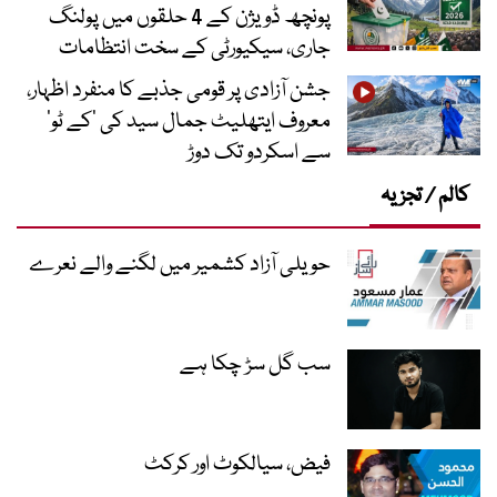
پونچھ ڈویژن کے 4 حلقوں میں پولنگ
جاری، سیکیورٹی کے سخت انتظامات
جشن آزادی پر قومی جذبے کا منفرد اظہار،
معروف ایتھلیٹ جمال سید کی ’کے ٹو‘
سے اسکردو تک دوڑ
کالم / تجزیہ
حویلی آزاد کشمیر میں لگنے والے نعرے
سب گل سڑ چکا ہے
فیض، سیالکوٹ اور کرکٹ