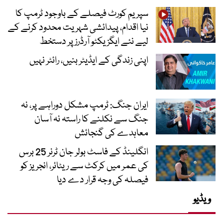
سپریم کورٹ فیصلے کے باوجود ٹرمپ کا
نیا اقدام، پیدائشی شہریت محدود کرنے کے
لیے نئے ایگزیکٹو آرڈرز پر دستخط
اپنی زندگی کے ایڈیٹر بنیں، رائٹر نہیں
ایران جنگ: ٹرمپ مشکل دوراہے پر، نہ
جنگ سے نکلنے کا راستہ نہ آسان
معاہدے کی گنجائش
انگلینڈ کے فاسٹ بولر جان ٹرنر 25 برس
کی عمر میں کرکٹ سے ریٹائر، انجریز کو
فیصلہ کی وجہ قرار دے دیا
ویڈیو