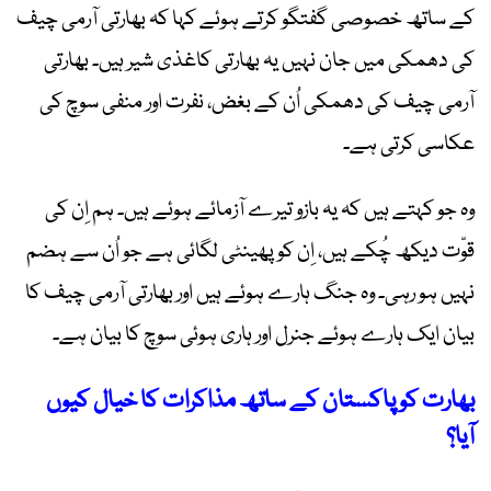
کے ساتھ خصوصی گفتگو کرتے ہوئے کہا کہ بھارتی آرمی چیف
کی دھمکی میں جان نہیں یہ بھارتی کاغذی شیر ہیں۔ بھارتی
آرمی چیف کی دھمکی اُن کے بغض، نفرت اور منفی سوچ کی
عکاسی کرتی ہے۔
وہ جو کہتے ہیں کہ یہ بازو تیرے آزمائے ہوئے ہیں۔ ہم اِن کی
قوّت دیکھ چُکے ہیں، اِن کو پھینٹی لگائی ہے جو اُن سے ہضم
نہیں ہو رہی۔ وہ جنگ ہارے ہوئے ہیں اور بھارتی آرمی چیف کا
بیان ایک ہارے ہوئے جنرل اور ہاری ہوئی سوچ کا بیان ہے۔
بھارت کو پاکستان کے ساتھ مذاکرات کا خیال کیوں
آیا؟