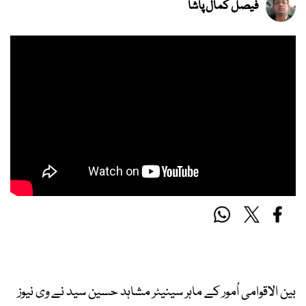
فیصل کمال پاشا
بین الاقوامی اُمور کے ماہر سینیٹر مشاہد حسین سید نے وی نیوز