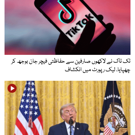
ٹک ٹاک نے لاکھوں صارفین سے حفاظتی فیچر جان بوجھ کر
چھپایا، لیک رپورٹ میں انکشاف