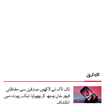
تازہ ترین
ٹک ٹاک نے لاکھوں صارفین سے حفاظتی
فیچر جان بوجھ کر چھپایا، لیک رپورٹ میں
انکشاف