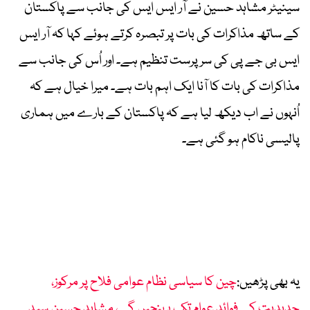
سینیٹر مشاہد حسین نے آر ایس ایس کی جانب سے پاکستان
کے ساتھ مذاکرات کی بات پر تبصرہ کرتے ہوئے کہا کہ آر ایس
ایس بی جے پی کی سرپرست تنظیم ہے۔ اور اُس کی جانب سے
مذاکرات کی بات کا آنا ایک اہم بات ہے۔ میرا خیال ہے کہ
اُنہوں نے اب دیکھ لیا ہے کہ پاکستان کے بارے میں ہماری
پالیسی ناکام ہو گئی ہے۔
یہ بھی پڑھیں:
چین کا سیاسی نظام عوامی فلاح پر مرکوز،
جدیدیت کے فوائد عوام تک پہنچیں گے، مشاہد حسین سید