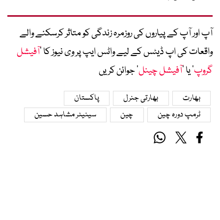
آپ اور آپ کے پیاروں کی روزمرہ زندگی کو متاثر کرسکنے والے
واقعات کی اپ ڈیٹس کے لیے واٹس ایپ پر وی نیوز کا ’
آفیشل
گروپ
‘ یا ’
آفیشل چینل
‘ جوائن کریں
بھارت
بھارتی جنرل
پاکستان
ٹرمپ دورہ چین
چین
سینیٹر مشاہد حسین