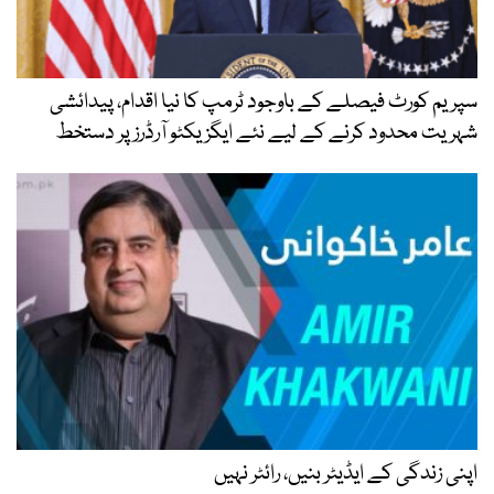
سپریم کورٹ فیصلے کے باوجود ٹرمپ کا نیا اقدام، پیدائشی
شہریت محدود کرنے کے لیے نئے ایگزیکٹو آرڈرز پر دستخط
اپنی زندگی کے ایڈیٹر بنیں، رائٹر نہیں