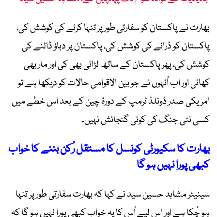
بھارت نے پاکستان کو سفارتی طور پر تنہا کرنے کی کوشش کی،
پاکستان کو ڈرانے کی کوشش کی، پاکستان پر دباؤ ڈالنے کی
کوشش کی، پھر پاکستان کے ساتھ لڑائی بھی کی اور مار بھی
کھائی اور اب اُنہوں نے جو بین الاقوامی حالات کو دیکھا ہے تو
امریکی صدر ڈونلڈ ٹرمپ کے دورۂ چین کے بعد اس خطے میں
کسی نئی جنگ کی کوئی گنجائش نہیں۔
بھارت کا سکیورٹی کونسل کا مستقل رُکن بننے کا خواب
کبھی پورا نہیں ہو گا
سینیٹر مشاہد حسین سید نے کہا کہ بھارت سفارتی طور پر تنہا
ہو چُکا ہے اور اِس لیے اُس کا یہ خواب کبھی پورا نہیں ہو گا کہ