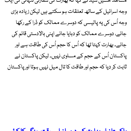
مشاھد حسین سید نے کہا کہ بھارت کی سفارتی تنہائی کی ایک
وجہ اسرائیل کے ساتھ تعلقات ہو سکتے ہیں لیکن زیادہ بڑی
وجہ اُس کی یہ پالیسی کہ دوسرے ممالک کو ڈرا کے رکھا
جائے، دوسرے ممالک کو دبایا جائے اپنی بالادستی قائم کی
جائے۔ بھارت کہتا تھا کہ اُس کا حجم اُس کی طاقت ہے اور
پاکستان اُس کے حجم کے مساوی نہیں۔ لیکن پاکستان نے
ثابت کر دیا کہ حجم اور طاقت کا تال میل نہیں ہوتا اور پاکستان