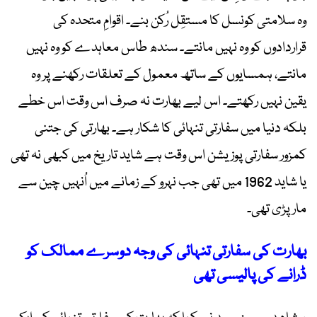
وہ سلامتی کونسل کا مستقِل رُکن بنے۔ اقوامِ متحدہ کی
قراردادوں کو وہ نہیں مانتے۔ سندھ طاس معاہدے کو وہ نہیں
مانتے، ہمسایوں کے ساتھ معمول کے تعلقات رکھنے پر وہ
یقین نہیں رکھتے۔ اس لیے بھارت نہ صرف اس وقت اس خطے
بلکہ دنیا میں سفارتی تنہائی کا شکار ہے۔ بھارتی کی جتنی
کمزور سفارتی پوزیشن اس وقت ہے شاید تاریخ میں کبھی نہ تھی
یا شاید 1962 میں تھی جب نہرو کے زمانے میں اُنہیں چین سے
مار پڑی تھی۔
بھارت کی سفارتی تنہائی کی وجہ دوسرے ممالک کو
ڈرانے کی پالیسی تھی