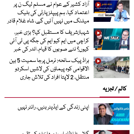
آزاد کشیر کے عوام نے مسلم لیگ ن پر
اعتماد کیا، ہم پیپلز پارٹی کی بلیک
میلنگ میں نہیں آئیں گے، شاہ غلام قادر
شہبازشریف کا مستقبل کیا؟ بڑی خبر،
کراچی میں ایم کیو ایم کی جگہ پی ٹی آئی
کیوں؟ نئے صوبوں کا قیام، اندر کی خبر
براڈ پیک سانحہ: نرمل پرجا سمیت 5 بین
الاقوامی کوہ پیماؤں کی لاشیں اسکردو
منتقل، 2 لاپتا افراد کی تلاش جاری
کالم / تجزیہ
اپنی زندگی کے ایڈیٹر بنیں، رائٹر نہیں