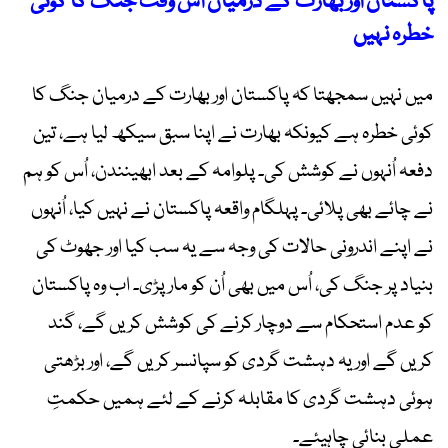
پاکستان اور بھارت کے درمیان اس وقت جنگ کا کوئی
خطرہ نہیں
میں نہیں سمجھتا کہ پاکستان اور بھارت کے درمیان جنگ کا
کوئی خطرہ ہے کیونکہ بھارت نے اپنا سبق سیکھ لیا ہے، تین
دفعہ اُنہوں نے کوشش کی۔ پلوامہ کے بعد ابھینندن، اُس کو ہم
نے چائے بھی پلائی۔ پہلگام واقعہ پاکستان نے نہیں کیا، اُنہوں
نے اپنے اندرونی حالات کی وجہ سے یہ سب کیا اور جھوٹ کی
بنیاد پر جنگ کی، اُس میں بھی اُن کو مار پڑی۔ اب وہ پاکستان
کو عدم استحکام سے دوچار کرنے کی کوشش کریں گے، گند
کریں گے اور یہ دہشت گردی کو سپانسر کریں گے، اور بڑھتی
ہوئی دہشت گردی کا مقابلہ کرنے کے لئے ہمیں حکمتِ
عملی بنائی چاہیئے۔