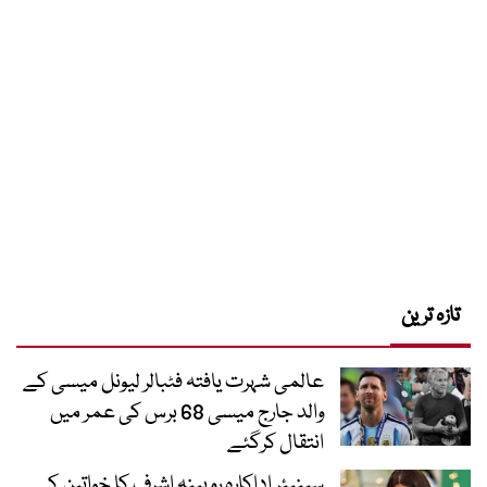
تازہ ترین
عالمی شہرت یافتہ فٹبالر لیونل میسی کے
والد جارج میسی 68 برس کی عمر میں
انتقال کرگئے
سینیئر اداکارہ روبینہ اشرف کا خواتین کے