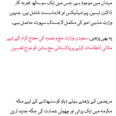
میدان میں موجود ہے، جس میں ایک سو ساٹھ تجربہ کار
ڈاکٹرز، نرسیں، پیرامیڈیکس اور فارماسسٹ شامل ہیں، جنہیں
وزارتِ مذہبی امور کی مکمل لاجسٹک سپورٹ حاصل ہے۔
یہ بھی پڑھیں:
سعودی وزارت حج و عمرہ کی حجاج کرام کے لیے
مثالی انتظامات کرنے پر پاکستانی حج مشن کو خراج تحسین
مریضوں کے بڑھتے ہوئے دباؤ کو سنبھالنے کے لیے مکہ
مکرمہ میں ایک پرانی اور چھوٹی عمارت کی جگہ جدید ترین