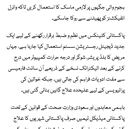
ہجوم والی جگہوں پر لازمی ماسک کا استعمال کریں تاکہ وائرل
انفیکشنز کو پھیلنے سے روکا جاسکے۔
پاکستانی کلینکس میں نظم و ضبط برقرار رکھنے کے لیے ایک
جدید ڈیجیٹل رجسٹریشن سسٹم استعمال کیا جارہا ہے، جہاں
مریض کا بلڈ پریشر، شوگر اور درجہ حرارت کمپیوٹر میں درج
کرنے کے بعد الیکٹرانک نسخے کے ذریعے آن سائٹ فارمیسی
سے مفت ادویات فراہم کی جاتی ہیں، جبکہ خواتین کی
پرائیویسی کے لیے علیحدہ علاج گاہیں بنائی گئی ہیں۔
باہمی معاہدوں اور سعودی وزارتِ صحت کے قوانین کے تحت
پاکستانی میڈیکل ٹیمیں صرف پاکستانی شہریوں کا علاج