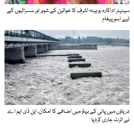
سینیئر اداکارہ روبینہ اشرف کا خواتین کے شوہر اور سسرالیوں کے
لیے اہم پیغام
دریاؤں میں پانی کے بہاؤ میں اضافے کا امکان، این ڈی ایم اے
نے الرٹ جاری کردیا