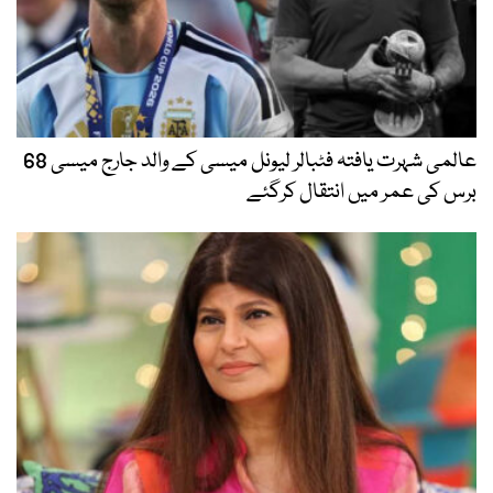
عالمی شہرت یافتہ فٹبالر لیونل میسی کے والد جارج میسی 68
برس کی عمر میں انتقال کرگئے