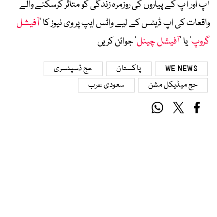
آپ اور آپ کے پیاروں کی روزمرہ زندگی کو متاثر کرسکنے والے
واقعات کی اپ ڈیٹس کے لیے واٹس ایپ پر وی نیوز کا ’
آفیشل
گروپ
‘ یا ’
آفیشل چینل
‘ جوائن کریں
WE NEWS
پاکستان
حج ڈسپنسری
حج میڈیکل مشن
سعودی عرب