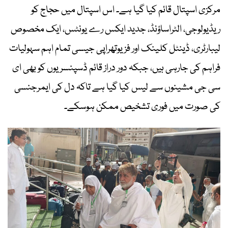
مرکزی اسپتال قائم کیا گیا ہے۔ اس اسپتال میں حجاج کو
ریڈیولوجی، الٹراساؤنڈ، جدید ایکس رے یونٹس، ایک مخصوص
لیبارٹری، ڈینٹل کلینک اور فزیوتھراپی جیسی تمام اہم سہولیات
فراہم کی جارہی ہیں، جبکہ دور دراز قائم ڈسپنسریوں کو بھی ای
سی جی مشینوں سے لیس کیا گیا ہے تاکہ دل کی ایمرجنسی
کی صورت میں فوری تشخیص ممکن ہوسکے۔