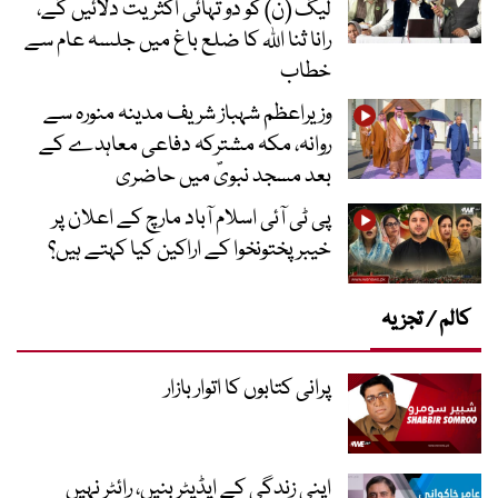
لیگ (ن) کو دو تہائی اکثریت دلائیں گے،
رانا ثنا اللہ کا ضلع باغ میں جلسہ عام سے
خطاب
وزیراعظم شہباز شریف مدینہ منورہ سے
روانہ، مکہ مشترکہ دفاعی معاہدے کے
بعد مسجد نبویؐ میں حاضری
پی ٹی آئی اسلام آباد مارچ کے اعلان پر
خیبر پختونخوا کے اراکین کیا کہتے ہیں؟
کالم / تجزیہ
پرانی کتابوں کا اتوار بازار
اپنی زندگی کے ایڈیٹر بنیں، رائٹر نہیں