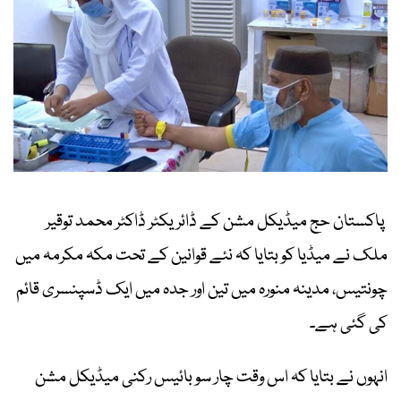
پاکستان حج میڈیکل مشن کے ڈائریکٹر ڈاکٹر محمد توقیر
ملک نے میڈیا کو بتایا کہ نئے قوانین کے تحت مکہ مکرمہ میں
چونتیس، مدینہ منورہ میں تین اور جدہ میں ایک ڈسپنسری قائم
کی گئی ہے۔
انہوں نے بتایا کہ اس وقت چار سو بائیس رکنی میڈیکل مشن