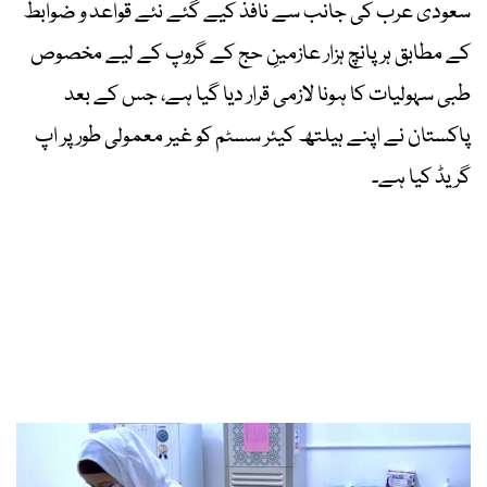
سعودی عرب کی جانب سے نافذ کیے گئے نئے قواعد و ضوابط
کے مطابق ہر پانچ ہزار عازمینِ حج کے گروپ کے لیے مخصوص
طبی سہولیات کا ہونا لازمی قرار دیا گیا ہے، جس کے بعد
پاکستان نے اپنے ہیلتھ کیئر سسٹم کو غیر معمولی طور پر اپ
گریڈ کیا ہے۔