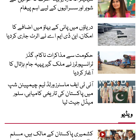
شوہر اور سسرالیوں کے لیے اہم پیغام
دریاؤں میں پانی کے بہاؤ میں اضافے کا
امکان، این ڈی ایم اے نے الرٹ جاری کردیا
حکومت سے مذاکرات ناکام، گڈز
ٹرانسپورٹرز نے ملک گیر پہیہ جام ہڑتال کا
آغاز کردیا
آئی ٹی ایف ماسٹرز ورلڈ ٹیم چیمپیئن شپ
میں پاکستان کی تاریخی کامیابی، سلور
میڈل جیت لیا
ویڈیو
کشمیری پاکستان کے مالک ہیں، مسلم