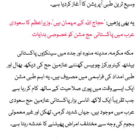
وسیع ترین طبی آپریشن کا آغاز کردیا ہے۔
یہ بھی پڑھیں:
’حجاج اللہ کے مہمان ہیں‘، وزیراعظم کا سعودی
عرب میں پاکستانی حج مشن کو خصوصی ہدایات
مکہ مکرمہ، مدینہ منورہ اور جدہ میں سینکڑوں پاکستانی
ہیلتھ کیئر ورکرز چوبیس گھنٹے عازمینِ حج کی دیکھ بھال اور
طبی امداد کی فراہمی میں مصروف ہیں۔ یہ اہم طبی مشن
ایک ایسے وقت میں پوری صلاحیت کے ساتھ کام کر رہا ہے
جب تقریباً ایک لاکھ اناسی ہزار پاکستانی عازمینِ حج سعودی
عرب میں موجود ہیں، جہاں شدید گرمی، تھکن اور غیر معمولی
ہجوم کی وجہ سے مختلف امراض پھیلنے کا خدشہ رہتا ہے۔