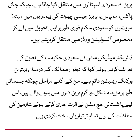
پر بڑے سعودی اسپتالوں میں منتقل کیا جاتا ہے، جبکہ چکن
پاکس، ممپس یا ہربیز جیسی چھوت کی بیماریوں میں مبتلا
مریضوں کو سعودی حکام فوری طور پر اپنی تحویل میں لے کر
مخصوص آئسولیشن وارڈز میں منتقل کردیتے ہیں۔
ڈائریکٹر میڈیکل مشن نے سعودی حکومت کے تعاون کی
تعریف کرتے ہوئے کہا کہ دونوں ممالک کے درمیان بہترین
ورکنگ ریلیشن قائم ہے۔ حج کے اگلے مراحل چونکہ جسمانی
طور پر مزید مشکل اور گرم ترین دنوں میں ہونے والے ہیں، اس
لیے پاکستانی حج مشن نے الرٹ جاری کرتے ہوئے عازمین کی
حفاظت کے لیے تمام تر تیاریاں سخت کردی ہیں۔