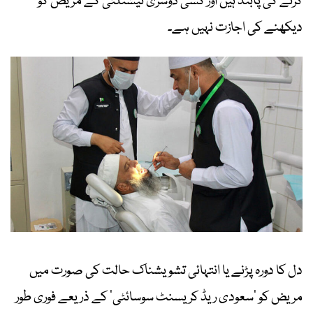
کرنے کی پابند ہیں اور کسی دوسری نیشنلٹی کے مریض کو
دیکھنے کی اجازت نہیں ہے۔
دل کا دورہ پڑنے یا انتہائی تشویشناک حالت کی صورت میں
مریض کو ‘سعودی ریڈ کریسنٹ سوسائٹی’ کے ذریعے فوری طور