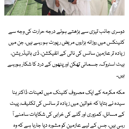
دوسری جانب تیزی سے بڑھتے ہوئے درجہ حرارت کی وجہ سے
کلینکس میں روزانہ ہزاروں مریض رپورٹ ہو رہے ہیں، جن میں
زیادہ تر عازمین سانس کی نالی کے انفیکشن، ڈی ہائیڈریشن،
ہیٹ اسٹروک، جسمانی تھکن اور پٹھوں کے درد کا شکار ہورہے
ہیں۔
مکہ مکرمہ کے ایک مصروف کلینک میں تعینات ڈاکٹر ہنا
سیدہ نے بتایا کہ خواتین میں زیادہ تر سانس کی تکلیف، پیٹ
کے مسائل، کمزوری اور گلے کی خرابی کی شکایات سامنے آ
رہی ہیں، جس کے لیے عازمین کو مشورہ دیا جارہا ہے کہ وہ